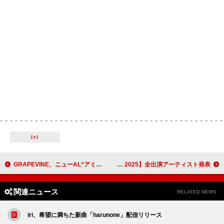
iri
GRAPEVINE、ニューAL“アミーチー”より新曲「my love, my guys」リリックビデオ公開
Mrs. GREEN APPLE／ano／新しい学校のリーダーズら【ROCK IN JAPAN FESTIVAL 2025】全出演アーティスト発表
関連ニュース
RELATED NEWS
iri、希望に満ちた新曲「harunone」配信リリース