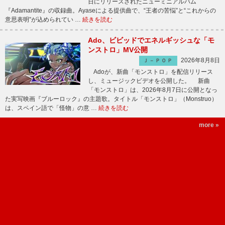
日にリリースされたニューミニアルバム
『Adamantite』の収録曲。Ayaseによる提供曲で、“王者の苦悩”と“これからの
意思表明”が込められてい …
続きを読む
Ado、ビビッドでエネルギッシュな「モ
ンストロ」MV公開
2026年8月8日
Ｊ－ＰＯＰ
Adoが、新曲「モンストロ」を配信リリース
し、ミュージックビデオを公開した。 新曲
「モンストロ」は、2026年8月7日に公開となっ
た実写映画『ブルーロック』の主題歌。タイトル「モンストロ」（Monstruo）
は、スペイン語で「怪物」の意 …
続きを読む
more »