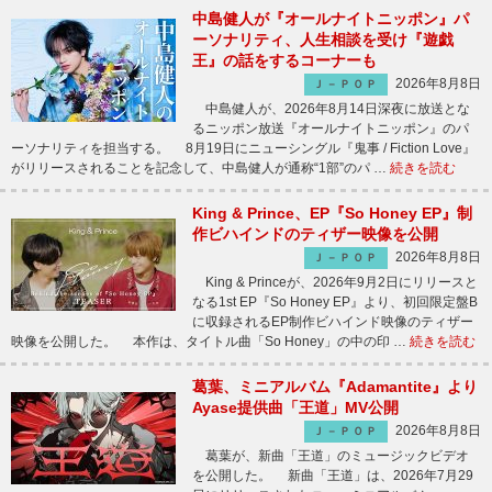
中島健人が『オールナイトニッポン』パ
ーソナリティ、人生相談を受け『遊戯
王』の話をするコーナーも
2026年8月8日
Ｊ－ＰＯＰ
中島健人が、2026年8月14日深夜に放送とな
るニッポン放送『オールナイトニッポン』のパ
ーソナリティを担当する。 8月19日にニューシングル『鬼事 / Fiction Love』
がリリースされることを記念して、中島健人が通称“1部”のパ …
続きを読む
King & Prince、EP『So Honey EP』制
作ビハインドのティザー映像を公開
2026年8月8日
Ｊ－ＰＯＰ
King & Princeが、2026年9月2日にリリースと
なる1st EP『So Honey EP』より、初回限定盤B
に収録されるEP制作ビハインド映像のティザー
映像を公開した。 本作は、タイトル曲「So Honey」の中の印 …
続きを読む
葛葉、ミニアルバム『Adamantite』より
Ayase提供曲「王道」MV公開
2026年8月8日
Ｊ－ＰＯＰ
葛葉が、新曲「王道」のミュージックビデオ
を公開した。 新曲「王道」は、2026年7月29