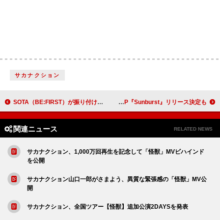
サカナクション
SOTA（BE:FIRST）が振り付け、サザンオールスターズが歌う「神様からの贈り物」ダンスバージョン
Suchmos、新曲「Whole of Flower」サプライズリリース 6年ぶり新作EP『Sunburst』リリース決定も
関連ニュース
RELATED NEWS
サカナクション、1,000万回再生を記念して「怪獣」MVビハインド
を公開
サカナクション山口一郎がさまよう、異質な緊張感の「怪獣」MV公
開
サカナクション、全国ツアー【怪獣】追加公演2DAYSを発表