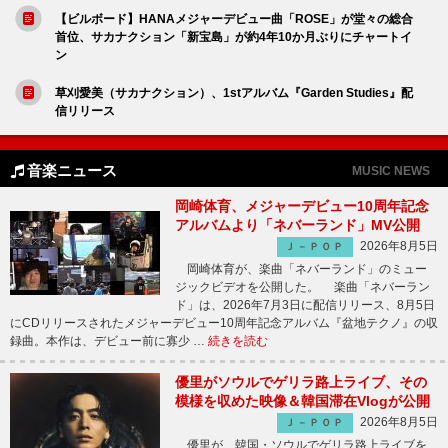
【ビルボード】HANAメジャーデビュー曲「ROSE」が堂々の総合
首位、サカナクション「新宝島」が約4年10か月ぶりにチャートイ
ン
草刈愛美（サカナクション）、1stアルバム『Garden Studies』配
信リリース
音楽ニュース
MUSIC NEWS
岡崎体育、メジャーデビュー10周年記念
アルバムより「ネバーランド」MV公開
2026年8月5日
Ｊ－ＰＯＰ
岡崎体育が、楽曲「ネバーランド」のミュー
ジックビデオを公開した。 楽曲「ネバーラン
ド」は、2026年7月3日に配信リリース、8月5日
にCDリリースされたメジャーデビュー10周年記念アルバム『盆地テクノ』の収
録曲。本作は、デビュー前に寡少 …
続きを読む
優里がソウルでゲリラ路上ライブ、その
模様を収めた映像＆韓国滞在Vlogが公開
2026年8月5日
Ｊ－ＰＯＰ
優里が、韓国・ソウルでゲリラ路上ライブを