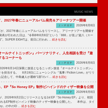
MUSIC NEWS
IGHT、2027年春にニューアルバム発売＆アリーナツアー開催
2026年8月8日
Ｊ－ＰＯＰ
GHTが、2027年春にニューアルバムをリリースし、アリーナツアーを開催す
表が行われた日は、“令和8年8月8日”という「888」が並ぶ“超八（スー
。SUPER EIGHTは、前日に行われ …
続きを読む
オールナイトニッポン』パーソナリティ、人生相談を受け『遊
するコーナーも
2026年8月8日
Ｊ－ＰＯＰ
026年8月14日深夜に放送となるニッポン放送『オールナイトニッポン』
担当する。 8月19日にニューシングル『鬼事 / Fiction Love』がリリ
記念して、中島健人が通称“1部”のパ …
続きを読む
rince、EP『So Honey EP』制作ビハインドのティザー映像を公開
2026年8月8日
Ｊ－ＰＯＰ
nceが、2026年9月2日にリリースとなる1st EP『So Honey EP』より、初回
されるEP制作ビハインド映像のティザー映像を公開した。 本作は、タイ
ney」の中の印 …
続きを読む