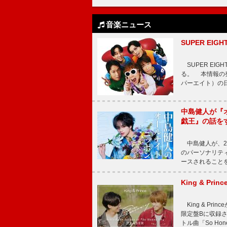
音楽ニュース
SUPER E
SUPER EI
る。 本情報の発
パーエイト）の日”
中島健人が『
戯王』の話を
中島健人が、2
のパーソナリティを
ースされることを
King & P
King & Pri
限定盤Bに収録
トル曲「So Ho