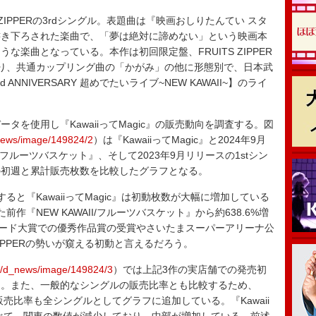
ZIPPERの3rdシングル。表題曲は『映画おしりたんてい スタ
書き下ろされた楽曲で、「夢は絶対に諦めない」という映画本
楽曲となっている。本作は初回限定盤、FRUITS ZIPPER
り、共通カップリング曲の「かがみ」の他に形態別で、日本武
d ANNIVERSARY 超めでたいライブ~NEW KAWAII~】のライ
売データを使用し『KawaiiってMagic』の販売動向を調査する。図
_news/image/149824/2
）は『KawaiiってMagic』と2024年9月
II/フルーツバスケット』、そして2023年9月リリースの1stシン
の初週と累計販売枚数を比較したグラフとなる。
と『KawaiiってMagic』は初動枚数が大幅に増加している
『NEW KAWAII/フルーツバスケット』から約638.6%増
レコード大賞での優秀作品賞の受賞やさいたまスーパーアリーナ公
ZIPPERの勢いが窺える初動と言えるだろう。
om/d_news/image/149824/3
）では上記3作の実店舗での発売初
る。また、一般的なシングルの販売比率とも比較するため、
販売比率も全シングルとしてグラフに追加している。『Kawaii