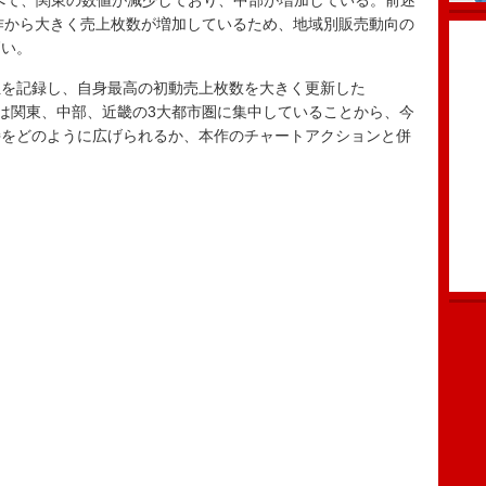
比べて、関東の数値が減少しており、中部が増加している。前述
過去2作から大きく売上枚数が増加しているため、地域別販売動向の
高い。
を記録し、自身最高の初動売上枚数を大きく更新した
売動向は関東、中部、近畿の3大都市圏に集中していることから、今
持をどのように広げられるか、本作のチャートアクションと併