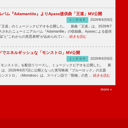
バム『Adamantite』よりAyase提供曲「王道」MV公開
2026年8月8日
Ｊ－ＰＯＰ
王道」のミュージックビデオを公開した。 新曲「王道」は、2026年7
されたニューミニアルバム『Adamantite』の収録曲。Ayaseによる提供
悩”と“これからの意思表明”が込められてい …
続きを読む
ッドでエネルギッシュな「モンストロ」MV公開
2026年8月8日
Ｊ－ＰＯＰ
「モンストロ」を配信リリースし、ミュージックビデオを公開した。 新
は、2026年8月7日に公開となった実写映画『ブルーロック』の主題
ンストロ」（Monstruo）は、スペイン語で「怪物」の意 …
続きを読む
more »