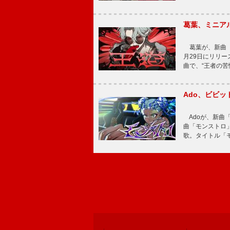
葛葉、ミニアル
葛葉が、新曲「
月29日にリリース
曲で、“王者の苦
Ado、ビビ
Adoが、新曲
曲「モンストロ」
歌。タイトル「モ