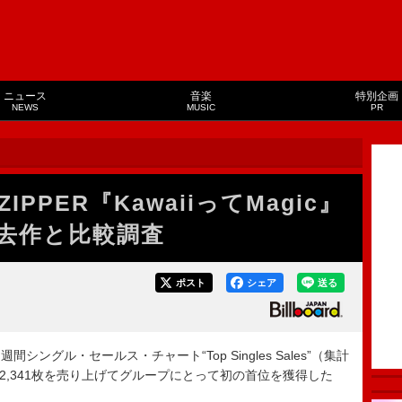
ニュース
音楽
特別企画
NEWS
MUSIC
PR
IPPER『KawaiiってMagic』
去作と比較調査
ポスト
シェア
送る
pan週間シングル・セールス・チャート“Top Singles Sales”（集計
で292,341枚を売り上げてグループにとって初の首位を獲得した
。