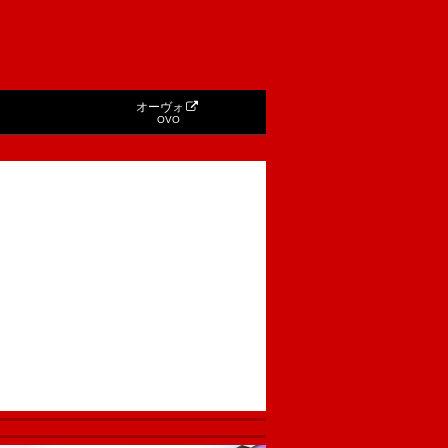
オーヴォ
OVO