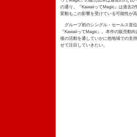
ってMagic』の販売比率は過去2作と
の通り、『KawaiiってMagic』は
変動もこの影響を受けている可能性が
グループ初のシングル・セールス首位
『KawaiiってMagic』。本作の販
後の活動を通していかに他地域での支
せて注目していきたい。