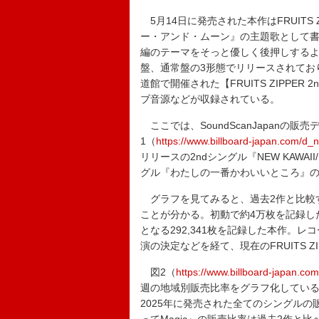
5月14日に発売された本作はFRUITS 
ー・アンド・ムーン』の主題歌として
編のテーマをそっと優しく後押しするような
盤、通常盤の3形態でリリースされてお
道館で開催された【FRUITS ZIPPER 2n
ブ音源などが収録されている。
ここでは、SoundScanJapanの販
1（
https://www.billboard-japan.com/d
リリースの2ndシングル『NEW KAWA
グル『わたしの一番かわいいところ』
グラフを見てみると、過去2作と比較する
ことが分かる。初動で約4万枚を記録した前作
となる292,341枚を記録した本作。
演の決定などを経て、現在のFRUITS 
図2（
https://www.billboard-japan.c
週の地域別販売比率をグラフ化してい
2025年に発売された全てのシングルの