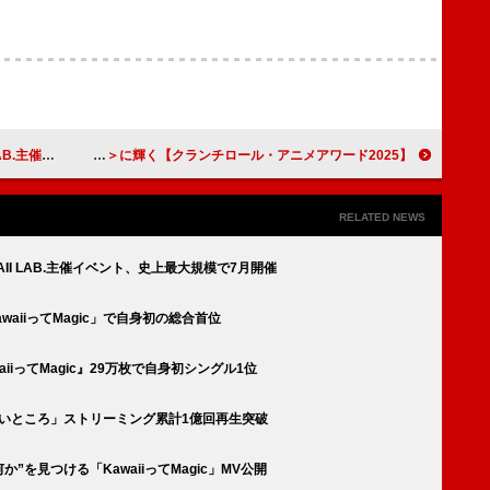
規模で7月開催
【クランチロール・アニメアワード2025】Creepy Nuts「オトノケ」が＜最優秀アニソン賞＞受賞、『俺だけレベルアップな件』が＜アニメ・オブ・ザ・イヤー＞に輝く
RELATED NEWS
AWAII LAB.主催イベント、史上最大規模で7月開催
KawaiiってMagic」で自身初の総合首位
waiiってMagic』29万枚で自身初シングル1位
かわいいところ」ストリーミング累計1億回再生突破
何か”を見つける「KawaiiってMagic」MV公開