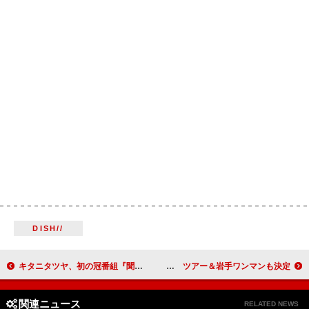
DISH//
キタニタツヤ、初の冠番組『聞き耳キタニ』放送決定で「“あのちゃん”ぐらい売れたいです！」
Cody・Lee(李)、EP＆日比谷野音公演Blu-rayを9月リリース ツアー＆岩手ワンマンも決定
関連ニュース
RELATED NEWS