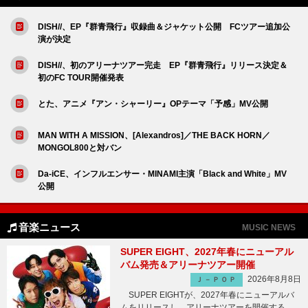
DISH//、EP『群青飛行』収録曲＆ジャケット公開 FCツアー追加公
演が決定
DISH//、初のアリーナツアー完走 EP『群青飛行』リリース決定＆
初のFC TOUR開催発表
とた、アニメ『アン・シャーリー』OPテーマ「予感」MV公開
MAN WITH A MISSION、[Alexandros]／THE BACK HORN／
MONGOL800と対バン
Da-iCE、インフルエンサー・MINAMI主演「Black and White」MV
公開
音楽ニュース
MUSIC NEWS
SUPER EIGHT、2027年春にニューアル
バム発売＆アリーナツアー開催
2026年8月8日
Ｊ－ＰＯＰ
SUPER EIGHTが、2027年春にニューアルバ
ムをリリースし、アリーナツアーを開催する。