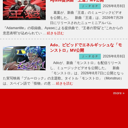
Ayase提供曲「王道」MV公開
2026年8月8日
Ｊ－ＰＯＰ
葛葉が、新曲「王道」のミュージックビデオ
を公開した。 新曲「王道」は、2026年7月29
日にリリースされたニューミニアルバム
『Adamantite』の収録曲。Ayaseによる提供曲で、“王者の苦悩”と“これからの
意思表明”が込められてい …
続きを読む
Ado、ビビッドでエネルギッシュな「モ
ンストロ」MV公開
2026年8月8日
Ｊ－ＰＯＰ
Adoが、新曲「モンストロ」を配信リリース
し、ミュージックビデオを公開した。 新曲
「モンストロ」は、2026年8月7日に公開となっ
た実写映画『ブルーロック』の主題歌。タイトル「モンストロ」（Monstruo）
は、スペイン語で「怪物」の意 …
続きを読む
more »