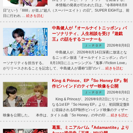
本情報の発表が行われた日は、“令和8年8月8
日”という「888」が並ぶ“超八（スーパーエイト）の日”。SUPER EIGHTは、前
日に行われ …
続きを読む
中島健人が『オールナイトニッポン』パ
ーソナリティ、人生相談を受け『遊戯
王』の話をするコーナーも
2026年8月8日
Ｊ－ＰＯＰ
中島健人が、2026年8月14日深夜に放送とな
るニッポン放送『オールナイトニッポン』のパ
ーソナリティを担当する。 8月19日にニューシングル『鬼事 / Fiction Love』
がリリースされることを記念して、中島健人が通称“1部”のパ …
続きを読む
King & Prince、EP『So Honey EP』制
作ビハインドのティザー映像を公開
2026年8月8日
Ｊ－ＰＯＰ
King & Princeが、2026年9月2日にリリースと
なる1st EP『So Honey EP』より、初回限定盤B
に収録されるEP制作ビハインド映像のティザー
映像を公開した。 本作は、タイトル曲「So Honey」の中の印 …
続きを読む
葛葉、ミニアルバム『Adamantite』より