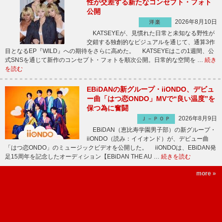
性が交差する新たなコンセプト・フォト
公開
2026年8月10日
洋楽
KATSEYEが、見慣れた日常と未知なる野性が
交錯する独創的なビジュアルを通じて、通算3作
目となるEP『WILD』への期待をさらに高めた。 KATSEYEはこの1週間、公
式SNSを通じて新作のコンセプト・フォトを順次公開。日常的な空間を …
続き
を読む
EBiDANの新グループ・iiONDO、デビュ
ー曲「はつ恋ONDO」MVで“良い温度”を
保つ為に奮闘
2026年8月9日
Ｊ－ＰＯＰ
EBiDAN（恵比寿学園男子部）の新グループ・
iiONDO（読み：イイオンド）が、デビュー曲
「はつ恋ONDO」のミュージックビデオを公開した。 iiONDOは、EBiDAN発
足15周年を記念したオーディション【EBiDAN THE AU …
続きを読む
more »