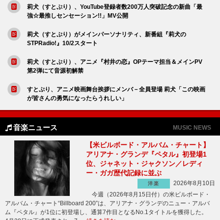
莉犬（すとぷり）、YouTube登録者数200万人突破記念の新曲「最
強☆最推しセンセーション!!」MV公開
莉犬（すとぷり）がメインパーソナリティ、新番組『莉犬の
STPRadio!』10/2スタート
莉犬（すとぷり）、アニメ『村井の恋』OPテーマ担当＆メインPV
第2弾にて音源初解禁
すとぷり、アニメ映画舞台挨拶にメンバ－全員登場 莉犬「この映画
が皆さんの勇気になったらうれしい」
音楽ニュース
MUSIC NEWS
【米ビルボード・アルバム・チャート】
アリアナ・グランデ『ペタル』初登場1
位、ジャネット・ジャクソン／レディ
ー・ガガ歴代記録に並ぶ
2026年8月10日
洋楽
今週（2026年8月15日付）の米ビルボード・
アルバム・チャート“Billboard 200”は、アリアナ・グランデのニュー・アルバ
ム『ペタル』が1位に初登場し、通算7作目となるNo.1タイトルを獲得した。