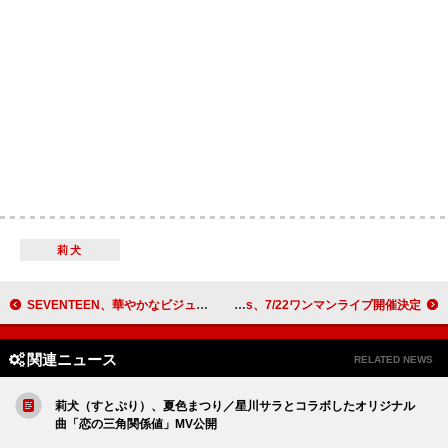
莉犬
SEVENTEEN、華やかなビジュアル＆パフォーマンスの「THUNDER」MVティザー公開
the telephones、7/22ワンマンライブ開催決定
関連ニュース
RELATED NEWS
莉犬（すとぷり）、夏色まつり／星川サラとコラボしたオリジナル
曲「恋の三角関係値」MV公開