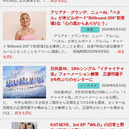
4月28日に正式発表され、7 …
続きを読む
アリアナ・グランデ、ニューAL『ペタ
ル』が米ビルボード“Billboard 200”初登
場1位「心の底からありがとう」
2026年8月10日
洋楽
アリアナ・グランデが、ニュー・アルバム
『ペタル』が米ビルボード・アルバム・チャー
ト“Billboard 200”で初登場1位を獲得したことを受け、自身7作目の首位獲得ア
ルバムとなったことをファンに感謝した。 現地時間2026年8月9日、 …
続き
を読む
日向坂46、18thシングル『イチャイチャ
虫』フォーメーション解禁 正源司陽子
が6作ぶりのセンターに
2026年8月10日
Ｊ－ＰＯＰ
日向坂46が、9月30日発売の18thシングル『イ
チャイチャ虫』のフォーメーションを公開し
た。 今作も前作に引き続き二期生から五期生までの14名を選抜。センターは
四期生の正源司陽子が務めることが解禁となった。正源司がセンターを務める
のは …
続きを読む
KATSEYE、3rd EP『WILD』の日常と野