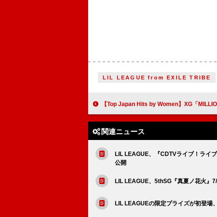
LIL LEAGUE from EXILE TRIBE
【Top Japan Hits by Women】XG「MILLION PLACES」
関連ニュース
LIL LEAGUE、『CDTVライブ
公開
LIL LEAGUE、5thSG『真夏ノ花火』
LIL LEAGUEの限定プライズが初