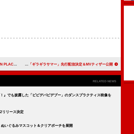
初登場でリストイン
なにわ男子、“超ゴキゲンサマーソング”「ギラギラサマー」先行配信決定＆MVティザー公開
RELATED NEWS
！ライブ！』でも披露した「ビビデバビデブー」のダンスプラクティス映像を
7/2リリース決定
登場、ぬいぐるみマスコット＆クリアポーチを展開