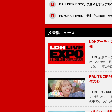
BALLISTIK BOYZ、楽曲＆ビジュアル
PSYCHIC FEVER、新曲「Gelato
音楽ニュース
LDHアーティス
催
LDH所属アーティス
が、2026年1
れる。 本公演は
FRUITS ZI
体の姿
FRUITS ZI
を公開した。 新曲
の中でそれぞれ
マルシィ、古