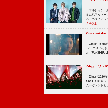
マルシィが、新
日に配信リリー
る』のタイアッ
きを読む
Omoinot
Omoinota
TVアニメ『花ざ
ル『FLASHBU
Zilqy、ワン
Zilqyが2026年
One】を開催し、
ムーヴメントと