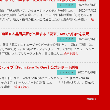
2026年8月6日
Ｊ－ＰＯＰ
曲「花火が瞬いて」のミュージックビデオを公開した。 2026年7月29
スされた新曲「花火が瞬いて」は、テレビ西日本の番組『じもちゃんね
プソング。地元・福岡の花火大会で過ごしたひと夏の思い出を描い …
続
ake、南琴奈＆黒田昊夢が出演する「花束」MVで“好き”を表現
2026年8月6日
Ｊ－ＰＯＰ
keが、新曲「花束」のミュージックビデオを公開した。 新曲「花束」は、
かりの君たちへ』第2期のエンディングテーマ。7月29日にニューシング
LB / 花束』としてリリースされた、日に日に大 …
続きを読む
マンライブ【From Zero To One】公式レポート到着
2026年8月6日
Ｊ－ＰＯＰ
7月11日、東京・Veats Shibuyaにてワンマンライブ【From Zero To
そのオフィシャルレポートが到着した。 「『Birth of Riot』、Zilqyの
して暴動 …
続きを読む
more »