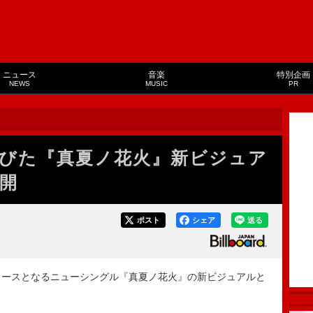
ニュース
音楽
特別企画
NEWS
MUSIC
PR
、大人びた『真夏ノ花火』新ビジュア
開
ポスト
シェア
送る
日にリリースとなるニューシングル『真夏ノ花火』の新ビジュアルと