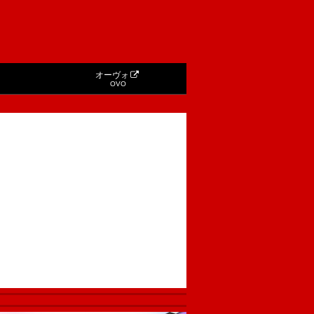
オーヴォ
OVO