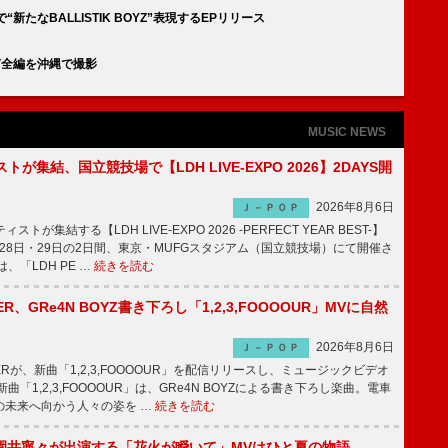
で“新たなBALLISTIK BOYZ”表現するEPリリース
」MV全編を沖縄で撮影
MUSIC NEWS
トが集結、国立競技場で【LDH LIVE-EXPO 2026】2DAYS開
2026年8月6日
Ｊ－ＰＯＰ
トが集結する【LDH LIVE-EXPO 2026 -PERFECT YEAR BEST-】
1月28日・29日の2日間、東京・MUFGスタジアム（国立競技場）にて開催さ
、「LDH PE …
続きを読む
PPER、GRe4N BOYZ書き下ろし「1,2,3,FOOOOUR」MVに自然
2026年8月6日
Ｊ－ＰＯＰ
PPERが、新曲「1,2,3,FOOOOUR」を配信リリースし、ミュージックビデオ
「1,2,3,FOOOOUR」は、GRe4N BOYZによる書き下ろし楽曲。電車
の未来へ向かう人々の姿を …
続きを読む
園井寧々が出演する「花火が瞬いて」MVはひと夏の物語