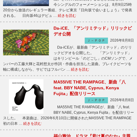
今シングルのフォーメーションは、8月9日25時
20分から放送のレギュラー番組、テレビ東京『日向坂で会いましょう』で発表
される。 日向坂46はデビュ …
続きを読む
Da-iCE、「アンリミテッド」リリックビ
デオ公開
2026年8月8日
Ｊ－ＰＯＰ
Da-iCEが、最新曲「アンリミテッド」のリリ
ックビデオを公開した。 「アンリミテッド」
はキリンビール「のどごし」のCMソングで、メ
ンバーの工藤大輝と花村想太が作詞・作曲を担当した楽曲。ブレイクビーツを
軸に構成しながら、サビではフルバン …
続きを読む
MA55IVE THE RAMPAGE、新曲「八
feat. BBY NABE, Cyprus, Kenya
Fujita」配信リリース
2026年8月8日
Ｊ－ＰＯＰ
MA55IVE THE RAMPAGEが、新曲「八 feat.
BBY NABE, Cyprus, Kenya Fujita」を配信リリー
スした。 本楽曲は、2026年6月10日に開催されたMA55IVE THE RAMPAGE
初の日本 …
続きを読む
福山雅治、ドラマ『君は夏のなか』主題