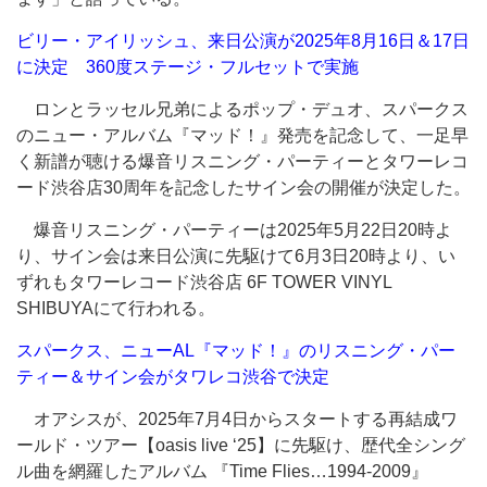
ビリー・アイリッシュ、来日公演が2025年8月16日＆17日
に決定 360度ステージ・フルセットで実施
ロンとラッセル兄弟によるポップ・デュオ、スパークス
のニュー・アルバム『マッド！』発売を記念して、一足早
く新譜が聴ける爆音リスニング・パーティーとタワーレコ
ード渋谷店30周年を記念したサイン会の開催が決定した。
爆音リスニング・パーティーは2025年5月22日20時よ
り、サイン会は来日公演に先駆けて6月3日20時より、い
ずれもタワーレコード渋谷店 6F TOWER VINYL
SHIBUYAにて行われる。
スパークス、ニューAL『マッド！』のリスニング・パー
ティー＆サイン会がタワレコ渋谷で決定
オアシスが、2025年7月4日からスタートする再結成ワ
ールド・ツアー【oasis live ‘25】に先駆け、歴代全シング
ル曲を網羅したアルバム 『Time Flies…1994-2009』