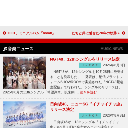
ILLIT、ミニアルバム『bomb』ハイライトメドレー＆新曲「Billyeoon Goyangi (Do the Dance)」音源一部を公開
＜ライブレポート＞星屑スキャット、“歌謡曲の殿堂”NHKホールで仲間たちと共に魅せた20年の軌跡
音楽ニュース
MUSIC NEWS
NGT48、12thシングルをリリース決定
2026年8月8日
Ｊ－ＰＯＰ
NGT48が、12thシングルを10月28日に発売す
ることを発表した。 発表は、配信プラットフ
ォームSHOWROOMで実施された『NGT48緊急
生配信』で行われた。シングルのリリースは、
2025年6月の11thシングル「希望列車」以来約 …
続きを読む
日向坂46、ニューSG『イチャイチャ虫』
リリース決定
2026年8月8日
Ｊ－ＰＯＰ
日向坂46が、18thシングル『イチャイチャ
虫』を9月30日に発売することが決定した。