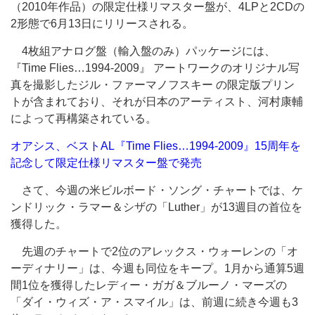
（2010年作品）の限定仕様リマスター盤が、4LPと2CDの
2形態で6月13日にリリースされる。
4枚組アナログ盤（輸入盤のみ）パッケージには、
『Time Flies…1994-2009』 アートワークのオリジナル写
真を撮影したジル・ファーマノフスキー の限定版プリン
トが含まれており、それが日本のアーティスト、河村康輔
によって再構築されている。
オアシス、ベストAL『Time Flies…1994-2009』15周年を
記念して限定仕様リマスター盤で発売
さて、今週の米ビルボード・ソング・チャートでは、ケ
ンドリック・ラマー＆シザの「Luther」が13週目の首位を
獲得した。
先週のチャートで2位のアレックス・ウォーレンの「オ
ーディナリー」は、今週も同位をキープ。1月から通算5週
間1位を獲得したレディー・ガガ＆ブルーノ・マーズの
「ダイ・ウィズ・ア・スマイル」は、前週に続き今週も3