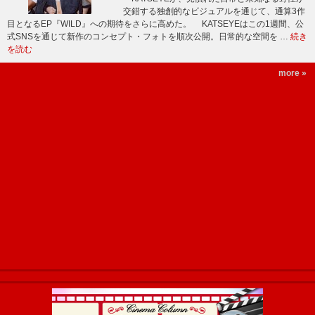
交錯する独創的なビジュアルを通じて、通算3作
目となるEP『WILD』への期待をさらに高めた。 KATSEYEはこの1週間、公
式SNSを通じて新作のコンセプト・フォトを順次公開。日常的な空間を …
続き
を読む
more »