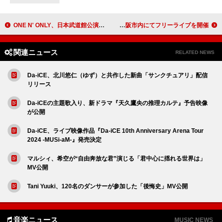
ONE N' ONLY、日本武道館公演より「BOOM BASH」ライブ映像を公開
Superfly、大阪市内にてフリーライブを開催
関連ニュース
RELATED NEWS
Da-iCE、北川悠仁（ゆず）と共作した新曲「サンクチュアリ」配信
リリース
Da-iCEの主題歌入り、新ドラマ『天久鷹央の推理カルテ』予告映像
が公開
Da-iCE、ライブ映像作品『Da-iCE 10th Anniversary Arena Tour
2024 -MUSi-aM-』発売決定
マルシィ、希空が“自由奔放な君”演じる「君中心に揺れる世界は」
MV公開
Tani Yuuki、120名のダンサーが参加した「後悔史」MV公開
音楽ニュース
MUSIC NEWS