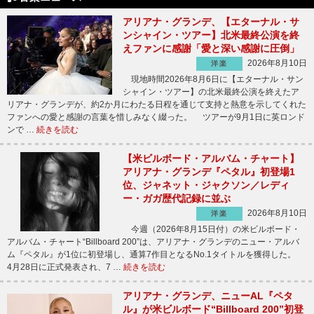
アリアナ・グランデ、【エターナル・サ
ンシャイン・ツアー】北米最終公演を終
えファンに感謝「愛と深い感謝に圧倒」
2026年8月10日
洋楽
現地時間2026年8月6日に【エターナル・サン
シャイン・ツアー】の北米最終公演を終えたア
リアナ・グランデが、約2か月にわたる日程を通じて支持と熱意を示してくれた
ファンへの愛と感謝の言葉を惜しみなく綴った。 ツアーが9月1日に英ロンド
ンで …
続きを読む
【米ビルボード・アルバム・チャート】
アリアナ・グランデ『ペタル』初登場1
位、ジャネット・ジャクソン／レディ
ー・ガガ歴代記録に並ぶ
2026年8月10日
洋楽
今週（2026年8月15日付）の米ビルボード・
アルバム・チャート“Billboard 200”は、アリアナ・グランデのニュー・アルバ
ム『ペタル』が1位に初登場し、通算7作目となるNo.1タイトルを獲得した。
4月28日に正式発表され、7 …
続きを読む
アリアナ・グランデ、ニューAL『ペタ
ル』が米ビルボード“Billboard 200”初登