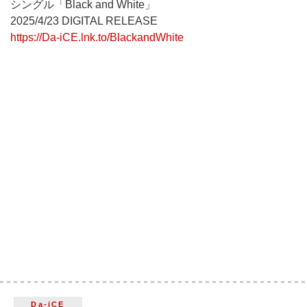
シングル「Black and White」
2025/4/23 DIGITAL RELEASE
https://Da-iCE.lnk.to/BlackandWhite
Da-iCE