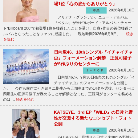
場1位「心の底からありがとう」
2026年8月10日
洋楽
アリアナ・グランデが、ニュー・アルバム
『ペタル』が米ビルボード・アルバム・チャー
ト“Billboard 200”で初登場1位を獲得したことを受け、自身7作目の首位獲得ア
ルバムとなったことをファンに感謝した。 現地時間2026年8月9日、 …
続き
を読む
日向坂46、18thシングル『イチャイチャ
虫』フォーメーション解禁 正源司陽子
が6作ぶりのセンターに
2026年8月10日
Ｊ－ＰＯＰ
日向坂46が、9月30日発売の18thシングル『イ
チャイチャ虫』のフォーメーションを公開し
た。 今作も前作に引き続き二期生から五期生までの14名を選抜。センターは
四期生の正源司陽子が務めることが解禁となった。正源司がセンターを務める
のは …
続きを読む
KATSEYE、3rd EP『WILD』の日常と野
性が交差する新たなコンセプト・フォト
公開
2026年8月10日
洋楽
KATSEYEが、見慣れた日常と未知なる野性が