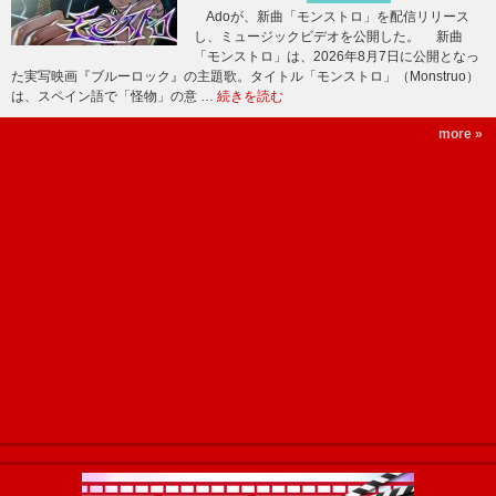
Adoが、新曲「モンストロ」を配信リリース
し、ミュージックビデオを公開した。 新曲
「モンストロ」は、2026年8月7日に公開となっ
た実写映画『ブルーロック』の主題歌。タイトル「モンストロ」（Monstruo）
は、スペイン語で「怪物」の意 …
続きを読む
more »