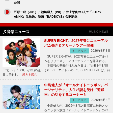
公開
豆原一成（JO1）／池崎理人（INI）／井上想良の3人で『JO1の
ANNX』生放送、映画『BADBOYS』公開記念
音楽ニュース
MUSIC NEWS
SUPER EIGHT、2027年春にニューアル
バム発売＆アリーナツアー開催
2026年8月8日
Ｊ－ＰＯＰ
SUPER EIGHTが、2027年春にニューアルバ
ムをリリースし、アリーナツアーを開催する。
本情報の発表が行われた日は、“令和8年8月8
日”という「888」が並ぶ“超八（スーパーエイト）の日”。SUPER EIGHTは、前
日に行われ …
続きを読む
中島健人が『オールナイトニッポン』パ
ーソナリティ、人生相談を受け『遊戯
王』の話をするコーナーも
2026年8月8日
Ｊ－ＰＯＰ
中島健人が、2026年8月14日深夜に放送とな
るニッポン放送『オールナイトニッポン』のパ