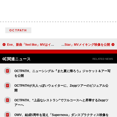
OCTPATH
Eve、新曲「feel like」MVはイラストレーター“KURO”が手掛けるノスタルジックなアニメーション
星野源、アルバム『Gen』より「Star」MVメイキング映像を公開
関連ニュース
RELATED NEWS
OCTPATH、ニューシングル『また夏に帰ろう』ジャケット＆アー写
を公開
OCTPATHが大人っぽいウェイターに、Zeppツアーのビジュアル公
開
OCTPATH、“上品なレストラン”でフルコースへと昇華するZeppツ
アーへ
OWV、結成5周年を迎え「Supernova」ダンスプラクティス映像を