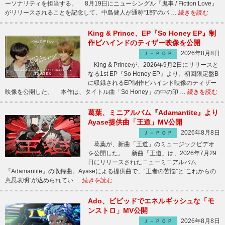
ーソナリティを担当する。 8月19日にニューシングル『鬼事 / Fiction Love』
がリリースされることを記念して、中島健人が通称“1部”のパ …
続きを読む
King & Prince、EP『So Honey EP』制
作ビハインドのティザー映像を公開
2026年8月8日
Ｊ－ＰＯＰ
King & Princeが、2026年9月2日にリリースと
なる1st EP『So Honey EP』より、初回限定盤B
に収録されるEP制作ビハインド映像のティザー
映像を公開した。 本作は、タイトル曲「So Honey」の中の印 …
続きを読む
葛葉、ミニアルバム『Adamantite』より
Ayase提供曲「王道」MV公開
2026年8月8日
Ｊ－ＰＯＰ
葛葉が、新曲「王道」のミュージックビデオ
を公開した。 新曲「王道」は、2026年7月29
日にリリースされたニューミニアルバム
『Adamantite』の収録曲。Ayaseによる提供曲で、“王者の苦悩”と“これからの
意思表明”が込められてい …
続きを読む
Ado、ビビッドでエネルギッシュな「モ
ンストロ」MV公開
2026年8月8日
Ｊ－ＰＯＰ