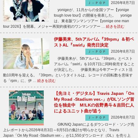
2026年8月7日
Ｊ－ＰＯＰ
yonigeが、11月からの全国ツアー【yonige
tough love tour】の開催を発表した。 yonige
は、東名阪ワンマンツアー【yonige one man
tour 2026】を開幕。メジャー再契約後初のワンマンツアー …
続きを読む
伊藤美来、5thアルバム『39rpm』＆初ベ
ストAL『swirl』発売日決定
2026年8月7日
Ｊ－ＰＯＰ
伊藤美来が、5thアルバム『39rpm』とベスト
アルバム『swirl』を10月7日に同時発売すること
が決定した。 伊藤美来は今年アーティスト活
動10周年を迎える。『39rpm』というタイトルは、レコードの回転数を意味す
る「rpm」に、伊 …
続きを読む
【先ヨミ・デジタル】Travis Japan「On
My Road -Stadium ver.-」がDLソング首
位を独走中 M!LKの佐野勇斗＆吉田仁人
によるユニット曲が追う
2026年8月7日
Ｊ－ＰＯＰ
GfK/NIQ Japanによるダウンロード・ソング売
上レポートから2026年8月3日～8月5日の集計が明らかとなり、Travis
Japan「On My Road -Stadium ver.-」が11,550ダウンロード（DL）を売り上