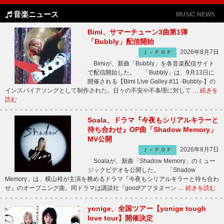
音楽ニュース
MUSIC NEWS
Bimi、サマーチューン3曲第1弾
「Bubbly」配信開始
2026年8月7日
Ｊ－ＰＯＰ
Bimiが、新曲「Bubbly」を各音楽配信サイト
で配信開始した。 「Bubbly」は、9月13日に
開催される【Bimi Live Galley #11 -Bubbly-】の
インスパイアソングとして制作された。日々の不安や不条理に対して …
続きを
読む
Soala、ドラマ『今夜もシリアルキラーと
待ち合わせ』OP曲「Shadow Memory」
MV公開
2026年8月7日
Ｊ－ＰＯＰ
Soalaが、新曲「Shadow Memory」のミュー
ジックビデオを公開した。 「Shadow
Memory」は、横山裕が主演を務めるドラマ『今夜もシリアルキラーと待ち合わ
せ』のオープニング曲。同ドラマは講談社『good!アフタヌーン …
続きを読む
yonige、全国ツアー【yonige tough
love tour】開催決定