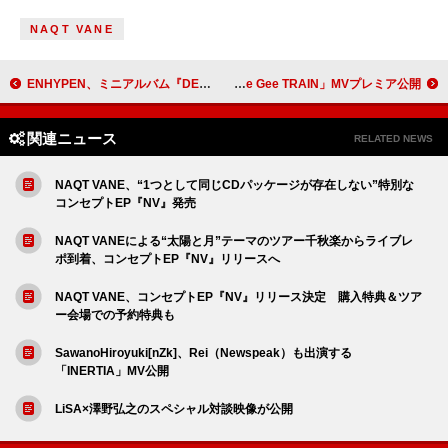
NAQT VANE
ENHYPEN、ミニアルバム『DESIRE : UNLEASH』プレビューを公開
東京ゲゲゲイ、RYUHEI（BE:FIRST）振り付け参加「Gee Gee TRAIN」MVプレミア公開
関連ニュース
RELATED NEWS
NAQT VANE、“1つとして同じCDパッケージが存在しない”特別な
コンセプトEP『NV』発売
NAQT VANEによる“太陽と月”テーマのツアー千秋楽からライブレ
ポ到着、コンセプトEP『NV』リリースへ
NAQT VANE、コンセプトEP『NV』リリース決定 購入特典＆ツア
ー会場での予約特典も
SawanoHiroyuki[nZk]、Rei（Newspeak）も出演する
「INERTIA」MV公開
LiSA×澤野弘之のスペシャル対談映像が公開