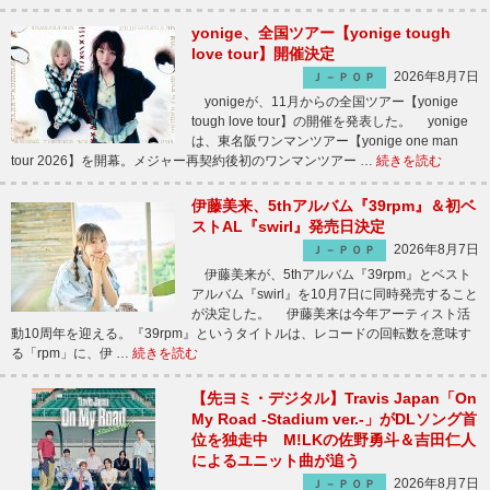
yonige、全国ツアー【yonige tough
love tour】開催決定
2026年8月7日
Ｊ－ＰＯＰ
yonigeが、11月からの全国ツアー【yonige
tough love tour】の開催を発表した。 yonige
は、東名阪ワンマンツアー【yonige one man
tour 2026】を開幕。メジャー再契約後初のワンマンツアー …
続きを読む
伊藤美来、5thアルバム『39rpm』＆初ベ
ストAL『swirl』発売日決定
2026年8月7日
Ｊ－ＰＯＰ
伊藤美来が、5thアルバム『39rpm』とベスト
アルバム『swirl』を10月7日に同時発売すること
が決定した。 伊藤美来は今年アーティスト活
動10周年を迎える。『39rpm』というタイトルは、レコードの回転数を意味す
る「rpm」に、伊 …
続きを読む
【先ヨミ・デジタル】Travis Japan「On
My Road -Stadium ver.-」がDLソング首
位を独走中 M!LKの佐野勇斗＆吉田仁人
によるユニット曲が追う
2026年8月7日
Ｊ－ＰＯＰ