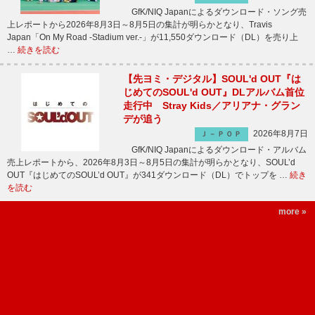
GfK/NIQ Japanによるダウンロード・ソング売
上レポートから2026年8月3日～8月5日の集計が明らかとなり、Travis
Japan「On My Road -Stadium ver.-」が11,550ダウンロード（DL）を売り上
…
続きを読む
【先ヨミ・デジタル】SOUL'd OUT『は
じめてのSOUL'd OUT』DLアルバム首位
走行中 Stray Kids／アリアナ・グラン
デが追う
2026年8月7日
Ｊ－ＰＯＰ
GfK/NIQ Japanによるダウンロード・アルバム
売上レポートから、2026年8月3日～8月5日の集計が明らかとなり、SOUL’d
OUT『はじめてのSOUL’d OUT』が341ダウンロード（DL）でトップを …
続き
を読む
more »