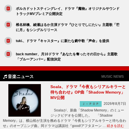
ポルカドットスティングレイ、ドラマ『魔物』オリジナルサウンド
トラックMVプレミア公開決定
椎名林檎、綾瀬はるか主演ドラマ『ひとりでしにたい』主題歌「芒
に月」をシングルリリース
tuki.、ドラマ『キャスター』に新たな劇中歌「声命」を提供
back number、月10ドラマ『あなたを奪ったその日から』主題歌
「ブルーアンバー」配信決定
音楽ニュース
MUSIC NEWS
Soala、ドラマ『今夜もシリアルキラーと
待ち合わせ』OP曲「Shadow Memory」
MV公開
2026年8月7日
Ｊ－ＰＯＰ
Soalaが、新曲「Shadow Memory」のミュー
ジックビデオを公開した。 「Shadow
Memory」は、横山裕が主演を務めるドラマ『今夜もシリアルキラーと待ち合わ
せ』のオープニング曲。同ドラマは講談社『good!アフタヌーン …
続きを読む