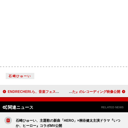
石崎ひゅーい
ENDRECHERI.ら、音楽フェス【ジャイガ】全アーティスト発表
夏川りみ、アニバーサリーAL『うた』のレコーディング映像公開
関連ニュース
RELATED NEWS
石崎ひゅーい、主題歌の新曲「HERO」×桐谷健太主演ドラマ『いつ
か、ヒーロー』コラボMV公開