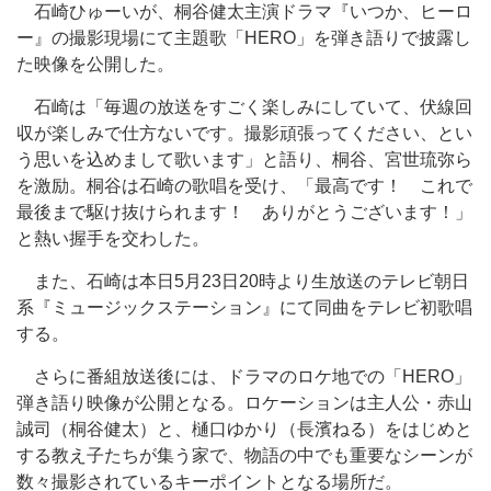
石崎ひゅーいが、桐谷健太主演ドラマ『いつか、ヒーロ
ー』の撮影現場にて主題歌「HERO」を弾き語りで披露し
た映像を公開した。
石崎は「毎週の放送をすごく楽しみにしていて、伏線回
収が楽しみで仕方ないです。撮影頑張ってください、とい
う思いを込めまして歌います」と語り、桐谷、宮世琉弥ら
を激励。桐谷は石崎の歌唱を受け、「最高です！ これで
最後まで駆け抜けられます！ ありがとうございます！」
と熱い握手を交わした。
また、石崎は本日5月23日20時より生放送のテレビ朝日
系『ミュージックステーション』にて同曲をテレビ初歌唱
する。
さらに番組放送後には、ドラマのロケ地での「HERO」
弾き語り映像が公開となる。ロケーションは主人公・赤山
誠司（桐谷健太）と、樋口ゆかり（長濱ねる）をはじめと
する教え子たちが集う家で、物語の中でも重要なシーンが
数々撮影されているキーポイントとなる場所だ。