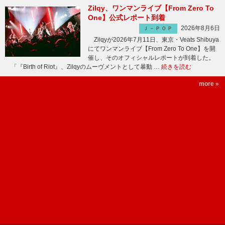
Zilqy、ワンマンライブ【From Zero To
One】公式レポート到着
2026年8月6日
Ｊ－ＰＯＰ
Zilqyが2026年7月11日、東京・Veats Shibuya
にてワンマンライブ【From Zero To One】を開
催し、そのオフィシャルレポートが到着した。
「『Birth of Riot』、Zilqyのムーヴメントとして暴動 …
続きを読む
more »