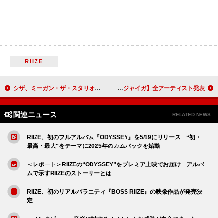
RIIZE
シザ、ミーガン・ザ・スタリオンが直面している“いじめ”に”本当にすごくショックを受けている”とコメント
ENDRECHERI.ら、音楽フェス【ジャイガ】全アーティスト発表
関連ニュース
RELATED NEWS
RIIZE、初のフルアルバム『ODYSSEY』を5/19にリリース “初・
最高・最大”をテーマに2025年のカムバックを始動
＜レポート＞RIIZEの“ODYSSEY”をプレミア上映でお届け アルバ
ムで示すRIIZEのストーリーとは
RIIZE、初のリアルバラエティ『BOSS RIIZE』の映像作品が発売決
定