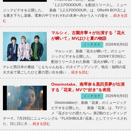
「1,2,3,FOOOOUR」を配信リリースし、ミュー
ジックビデオを公開した。 新曲「1,2,3,FOOOOUR」は、GRe4N BOYZによ
る書き下ろし楽曲。電車の中でそれぞれの未来へ向かう人々の姿を …
続きを読
む
マルシィ、古園井寧々が出演する「花火
が瞬いて」MVはひと夏の物語
2026年8月6日
Ｊ－ＰＯＰ
マルシィが、新曲「花火が瞬いて」のミュー
ジックビデオを公開した。 2026年7月29日に
配信リリースされた新曲「花火が瞬いて」は、
テレビ西日本の番組『じもちゃんねる』のタイアップソング。地元・福岡の花
火大会で過ごしたひと夏の思い出を描い …
続きを読む
Omoinotake、南琴奈＆黒田昊夢が出演
する「花束」MVで“好き”を表現
2026年8月6日
Ｊ－ＰＯＰ
Omoinotakeが、新曲「花束」のミュージック
ビデオを公開した。 新曲「花束」は、TVアニ
メ『花ざかりの君たちへ』第2期のエンディング
テーマ。7月29日にニューシングル『FLASHBULB / 花束』としてリリースされ
た、日に日に大 …
続きを読む