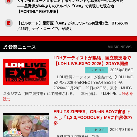
＜インタビュー＞音楽に対するイノセントな感覚が中心にあった
――星野源が6年ぶりのアルバム『Gen』で表現した現在地
【MONTHLY FEATURE】
【ビルボード】星野源『Gen』がDLアルバム初登場1位、BTSのJIN
／25時、ナイトコードで。が続く
音楽ニュース
MUSIC NEWS
LDHアーティストが集結、国立競技場で
【LDH LIVE-EXPO 2026】2DAYS開催
2026年8月6日
Ｊ－ＰＯＰ
LDH所属アーティストが集結する【LDH LIVE-
EXPO 2026 -PERFECT YEAR BEST-】が、
2026年11月28日・29日の2日間、東京・MUFG
スタジアム（国立競技場）にて開催される。 本公演は、「LDH PE …
続きを
読む
FRUITS ZIPPER、GRe4N BOYZ書き下
ろし「1,2,3,FOOOOUR」MVに自然体の
姿
2026年8月6日
Ｊ－ＰＯＰ
FRUITS ZIPPERが、新曲