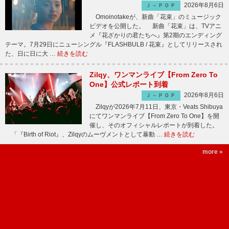
2026年8月6日
Ｊ－ＰＯＰ
Omoinotakeが、新曲「花束」のミュージック
ビデオを公開した。 新曲「花束」は、TVアニ
メ『花ざかりの君たちへ』第2期のエンディング
テーマ。7月29日にニューシングル『FLASHBULB / 花束』としてリリースされ
た、日に日に大 …
続きを読む
Zilqy、ワンマンライブ【From Zero To
One】公式レポート到着
2026年8月6日
Ｊ－ＰＯＰ
Zilqyが2026年7月11日、東京・Veats Shibuya
にてワンマンライブ【From Zero To One】を開
催し、そのオフィシャルレポートが到着した。
「『Birth of Riot』、Zilqyのムーヴメントとして暴動 …
続きを読む
more »