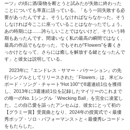
ーツ』の頃に酒/薬物を断とうと試みたが失敗に終わった
ことについても率直に語っている。「もう一回失敗する必
要があったんですよ。そうしなければならなかった。そう
しなければ今ここに座っていることはなかったでしょう。
あの時期には……誇らしいことではないけど、そういう時
期もあったんです。間違いなく私の最高の瞬間ではなく、
最高の作品でもなかった。でもそれが“Flowers”を書くき
っかけとなって、さらには癒しを解放する鍵となったんで
す」と彼女は説明している。
2023年に『エンドレス・サマー・バケーション』の先
行シングルとしてリリースされた「Flowers」は、米ビル
ボード・ソング・チャート“Hot 100”で8週連続1位を獲得
し、2013年に3週連続1位を記録したマイリーのこれまで
の唯一のNo. 1シングル「Wrecking Ball」を完全に凌駕し
た。この自己愛を謳ったアンセムは、彼女にとって初の
【グラミー賞】受賞曲となり、2024年の授賞式で＜最優
秀ポップ・ソロ・パフォーマンス＞と＜最優秀レコード＞
をもたらした。