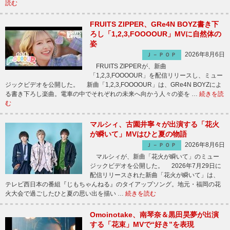
読む
FRUITS ZIPPER、GRe4N BOYZ書き下
ろし「1,2,3,FOOOOUR」MVに自然体の
姿
2026年8月6日
Ｊ－ＰＯＰ
FRUITS ZIPPERが、新曲
「1,2,3,FOOOOUR」を配信リリースし、ミュー
ジックビデオを公開した。 新曲「1,2,3,FOOOOUR」は、GRe4N BOYZによ
る書き下ろし楽曲。電車の中でそれぞれの未来へ向かう人々の姿を …
続きを読
む
マルシィ、古園井寧々が出演する「花火
が瞬いて」MVはひと夏の物語
2026年8月6日
Ｊ－ＰＯＰ
マルシィが、新曲「花火が瞬いて」のミュー
ジックビデオを公開した。 2026年7月29日に
配信リリースされた新曲「花火が瞬いて」は、
テレビ西日本の番組『じもちゃんねる』のタイアップソング。地元・福岡の花
火大会で過ごしたひと夏の思い出を描い …
続きを読む
Omoinotake、南琴奈＆黒田昊夢が出演
する「花束」MVで“好き”を表現