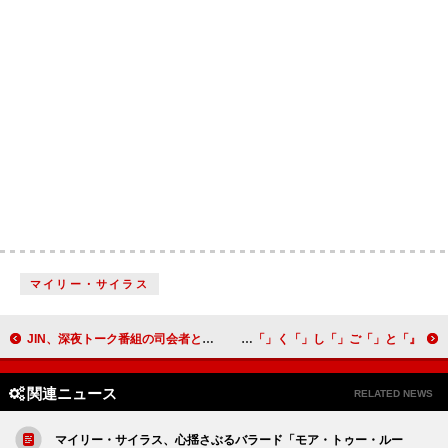
マイリー・サイラス
JIN、深夜トーク番組の司会者としての腕を試す＆BTSの再結成について語る
奥平大兼／出口夏希／佐野晶哉ら演じる“高校生の青春”場面写真が解禁、映画『か「」く「」し「」ご「」と「』
関連ニュース
RELATED NEWS
マイリー・サイラス、心揺さぶるバラード「モア・トゥー・ルー