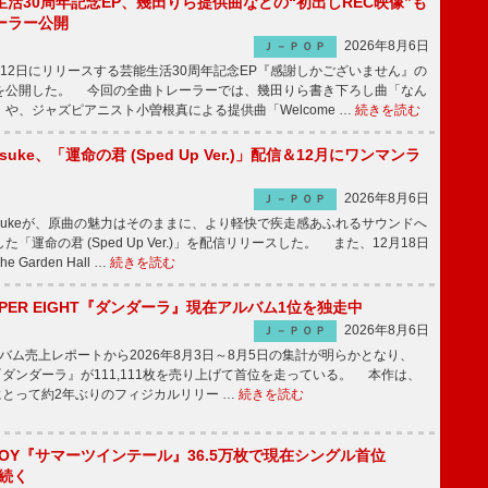
活30周年記念EP、幾田りら提供曲などの“初出しREC映像”も
ーラー公開
2026年8月6日
Ｊ－ＰＯＰ
12日にリリースする芸能生活30周年記念EP『感謝しかございません』の
を公開した。 今回の全曲トレーラーでは、幾田りら書き下ろし曲「なん
や、ジャズピアニスト小曽根真による提供曲「Welcome …
続きを読む
nosuke、「運命の君 (Sped Up Ver.)」配信＆12月にワンマンラ
2026年8月6日
Ｊ－ＰＯＰ
nnosukeが、原曲の魅力はそのままに、より軽快で疾走感あふれるサウンドへ
「運命の君 (Sped Up Ver.)」を配信リリースした。 また、12月18日
Garden Hall …
続きを読む
PER EIGHT『ダンダーラ』現在アルバム1位を独走中
2026年8月6日
Ｊ－ＰＯＰ
ム売上レポートから2026年8月3日～8月5日の集計が明らかとなり、
GHT『ダンダーラ』が111,111枚を売り上げて首位を走っている。 本作は、
HTにとって約2年ぶりのフィジカルリリー …
続きを読む
JOY『サマーツインテール』36.5万枚で現在シングル首位
が続く