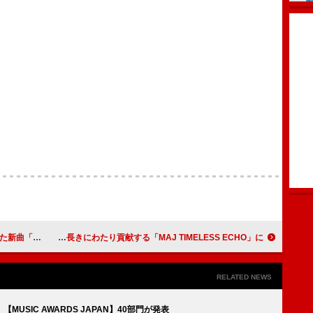
ライズ・リリース
矢沢永吉、日本の音楽業界の発展に長きにわたり貢献する「MAJ TIMELESS ECHO」に
RELATED NEWS
【MUSIC AWARDS JAPAN】40部門が発表