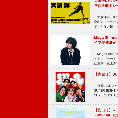
大泉洋の芸能生
含む全曲トレ
大泉洋が、8月
全曲トレーラー
てことない日々」
Mega Shin
イブ開催決定
Mega Shi
とアップデートした
に東京・恵比寿The 
【先ヨミ】SU
今週のCDアルバ
SUPER EI
SUPER EIG
【先ヨミ】≒
TWS／ME:I