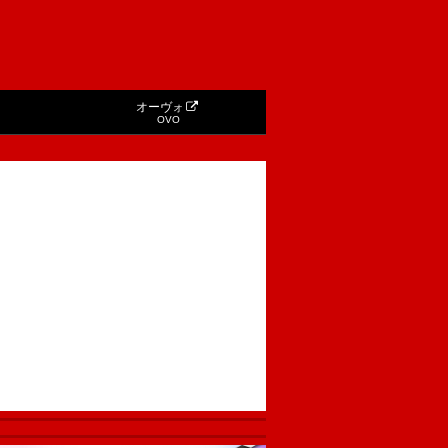
オーヴォ
OVO