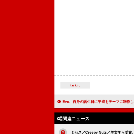
tuki.
Eve、自身の誕生日に平成をテーマに制作した新曲「feel like」サプ
関連ニュース
ミセス／Creepy Nuts／羊文学ら受賞、