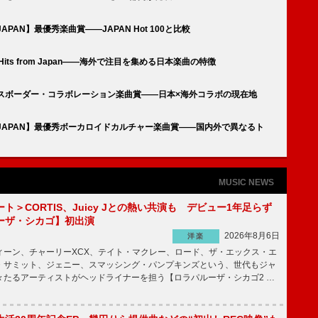
JAPAN】最優秀楽曲賞――JAPAN Hot 100と比較
 Hits from Japan――海外で注目を集める日本楽曲の特徴
スボーダー・コラボレーション楽曲賞――日本×海外コラボの現在地
DS JAPAN】最優秀ボーカロイドカルチャー楽曲賞――国内外で異なるト
MUSIC NEWS
ト＞CORTIS、Juicy Jとの熱い共演も デビュー1年足らず
ーザ・シカゴ】初出演
2026年8月6日
洋楽
ーン、チャーリーXCX、テイト・マクレー、ロード、ザ・エックス・エ
・サミット、ジェニー、スマッシング・パンプキンズという、世代もジャ
々たるアーティストがヘッドライナーを担う【ロラパルーザ・シカゴ2 …