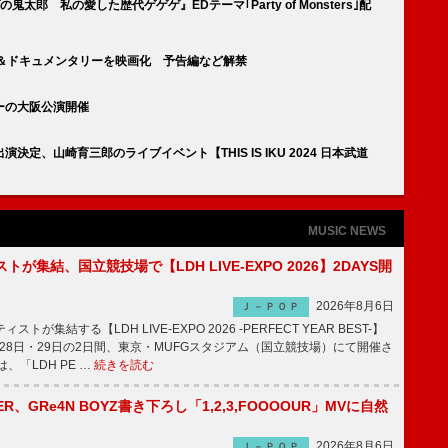
郎 私の愛した歴代ゲゲゲ』EDテーマ｢Party of Monsters｣配
ー＆ドキュメンタリーを映画化 予告編など解禁
ーの大阪公演開催
定、山崎育三郎のライブイベント【THIS IS IKU 2024 日本武道
MUSIC NEWS
トが集結、国立競技場で【LDH LIVE-EXPO 2026】2DAYS開
2026年8月6日
Ｊ－ＰＯＰ
トが集結する【LDH LIVE-EXPO 2026 -PERFECT YEAR BEST-】
1月28日・29日の2日間、東京・MUFGスタジアム（国立競技場）にて開催さ
、「LDH PE …
続きを読む
PPER、GRe4N BOYZ書き下ろし「1,2,3,FOOOOUR」MVに自然
2026年8月6日
Ｊ－ＰＯＰ