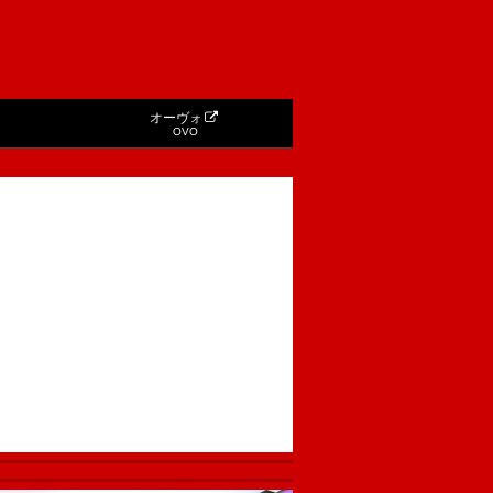
オーヴォ
OVO