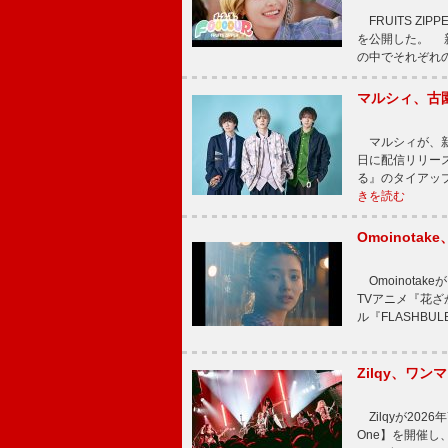
FRUITS ZI
を公開した。 新曲
の中でそれぞれ
マルシィ、古
マルシィが、新
日に配信リリー
る』のタイアッ
きを読む
Omoinot
Omoinota
TVアニメ『花ざ
ル『FLASHBU
Zilqy、ワン
Zilqyが2026年
One】を開催し、