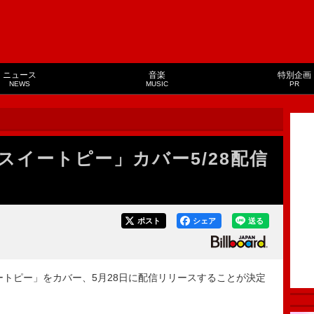
ニュース
音楽
特別企画
NEWS
MUSIC
PR
スイートピー」カバー5/28配信
ポスト
シェア
送る
トピー」をカバー、5月28日に配信リリースすることが決定