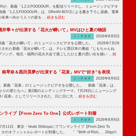
PPERが、新曲「1,2,3,FOOOOUR」を配信リリースし、ミュージックビデオ
「1,2,3,FOOOOUR」は、GRe4N BOYZによる書き下ろし楽曲。電車
の未来へ向かう人々の姿を …
続きを読む
園井寧々が出演する「花火が瞬いて」MVはひと夏の物語
2026年8月6日
Ｊ－ＰＯＰ
曲「花火が瞬いて」のミュージックビデオを公開した。 2026年7月29
スされた新曲「花火が瞬いて」は、テレビ西日本の番組『じもちゃんね
プソング。地元・福岡の花火大会で過ごしたひと夏の思い出を描い …
続
ake、南琴奈＆黒田昊夢が出演する「花束」MVで“好き”を表現
2026年8月6日
Ｊ－ＰＯＰ
keが、新曲「花束」のミュージックビデオを公開した。 新曲「花束」は、
かりの君たちへ』第2期のエンディングテーマ。7月29日にニューシング
LB / 花束』としてリリースされた、日に日に大 …
続きを読む
マンライブ【From Zero To One】公式レポート到着
2026年8月6日
Ｊ－ＰＯＰ
7月11日、東京・Veats Shibuyaにてワンマンライブ【From Zero To
そのオフィシャルレポートが到着した。 「『Birth of Riot』、Zilqyの