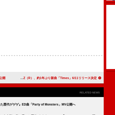
V公開
PKCZ（R）、約1年ぶり新曲「Times」6/11リリース決定
RELATED NEWS
した歴代ゲゲゲ』ED曲「Party of Monsters」MV公開へ