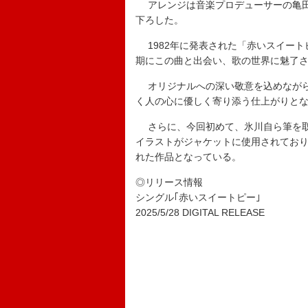
アレンジは音楽プロデューサーの亀田
下ろした。
1982年に発表された「赤いスイート
期にこの曲と出会い、歌の世界に魅了
オリジナルへの深い敬意を込めながら
く人の心に優しく寄り添う仕上がりと
さらに、今回初めて、氷川自ら筆を取
イラストがジャケットに使用されており、
れた作品となっている。
◎リリース情報
シングル｢赤いスイートピー｣
2025/5/28 DIGITAL RELEASE