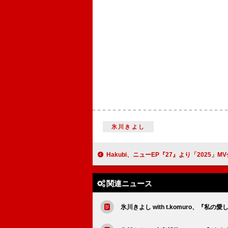
氷川きよし
Hakubi、ニューEP『27』より「2025」M
関連ニュース
氷川きよし with t.komuro、『私の愛