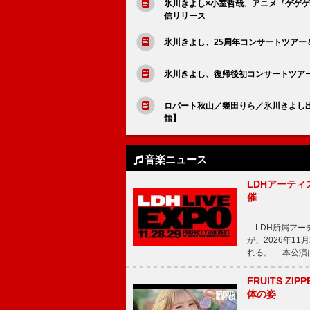
氷川きよし×小室哲哉、アニメ『ゲゲゲの鬼太
信リリース
氷川きよし、25周年コンサートツア
氷川きよし、復帰後初コンサートツア
ロバート秋山／幾田りら／氷川きよし出演決
館】
音楽ニュース
LDHアーティス
催
LDH所属アーティス
が、2026年1
れる。 本公演は
FRUITS ZI
体の姿