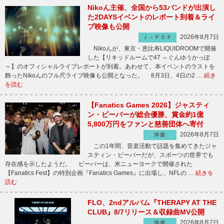
Nikoん主催、全国から53バンドが出演し
た2DAYSイベントのレポート到着＆ライ
ブ映像も公開
2026年8月7日
Ｊ－ＰＯＰ
Nikoんが、東京・恵比寿LIQUIDROOMで開催
した【リキッドルームで47 ～ぐんゆうかっぽ
～】のオフィシャルライブレポートが到着。あわせて、本イベントのラストを
飾ったNikoんのフル尺ライブ映像も公開となった。 8月3日、4日の2 …
続き
を読む
【Fanatics Games 2026】ジャスティ
ン・ビーバーが総合優勝、賞金約1億
5,800万円をファンと慈善団体へ寄付
2026年8月7日
洋楽
この1年間、音楽活動で話題を集めてきたジャ
スティン・ビーバーだが、スポーツの世界でも
存在感を示したようだ。 ビーバーは、米ニューヨークで開催された
【Fanatics Fest】の特別企画『Fanatics Games』に出場し、NFLの …
続きを
読む
FLO、2ndアルバム『THERAPY AT THE
CLUB』8/7リリース＆収録曲MV公開
2026年8月7日
洋楽