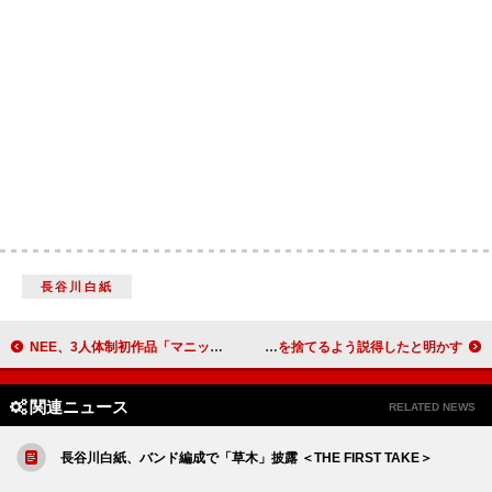
長谷川白紙
NEE、3人体制初作品「マニック」配信リリース
シザ、写真と引き換えに若いファンにドラッグを捨てるよう説得したと明かす
関連ニュース
RELATED NEWS
長谷川白紙、バンド編成で「草木」披露 ＜THE FIRST TAKE＞