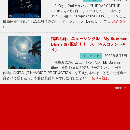
FLOが、2ndアルバム『THERAPY AT THE
CLUB』を8月7日にリリースした。 本作は、
タイトル曲「Therapy At The Club」、UKで自己
最高位を記録したFLO単独名義のリード・シングル「Leak It」、フ …
続きを読
む
福原みほ、ニューシングル「My Summer
Blue」8/7配信リリース（本人コメントあ
り）
2026年8月7日
Ｊ－ＰＯＰ
福原みほが、ニューシングル「My Summer
Blue」を8月7日に配信リリースした。 作詞・
作曲にAKIRA（TINYVOICE, PRODUCTION）を迎えた本作は、ともに北海道出
身という縁もあり、制作は終始和やかに進行したとい …
続きを読む
more »