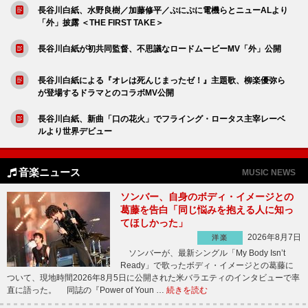
長谷川白紙、水野良樹／加藤修平／ぷにぷに電機らとニューALより
「外」披露 ＜THE FIRST TAKE＞
長谷川白紙が初共同監督、不思議なロードムービーMV「外」公開
長谷川白紙による『オレは死んじまったゼ！』主題歌、柳楽優弥ら
が登場するドラマとのコラボMV公開
長谷川白紙、新曲「口の花火」でフライング・ロータス主宰レーベ
ルより世界デビュー
音楽ニュース
MUSIC NEWS
ソンバー、自身のボディ・イメージとの
葛藤を告白「同じ悩みを抱える人に知っ
てほしかった」
2026年8月7日
洋楽
ソンバーが、最新シングル「My Body Isn’t
Ready」で歌ったボディ・イメージとの葛藤に
ついて、現地時間2026年8月5日に公開された米バラエティのインタビューで率
直に語った。 同誌の『Power of Youn …
続きを読む