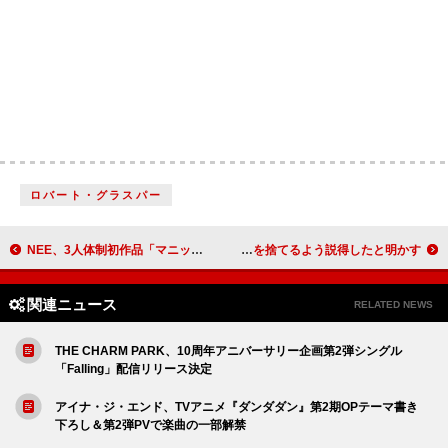
ロバート・グラスパー
NEE、3人体制初作品「マニック」配信リリース
シザ、写真と引き換えに若いファンにドラッグを捨てるよう説得したと明かす
関連ニュース
RELATED NEWS
THE CHARM PARK、10周年アニバーサリー企画第2弾シングル
「Falling」配信リリース決定
アイナ・ジ・エンド、TVアニメ『ダンダダン』第2期OPテーマ書き
下ろし＆第2弾PVで楽曲の一部解禁