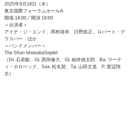
2025年9月18日（木）
東京国際フォーラムホールA
開場 18:00／開演 19:00
＜出演者＞
アイナ・ジ・エンド、岡村靖幸、日野皓正、ロバート・グ
ラスパー ほか
＜バンドメンバー＞
The Shun IshiwakaSeptet
（Dr. 石若駿、Gt. 西田修大、Gt. 細井徳太郎、Ba. マーテ
ィ・ホロベック、Sax. 松丸契、Tp. 山田丈造、P. 渡辺翔
太）