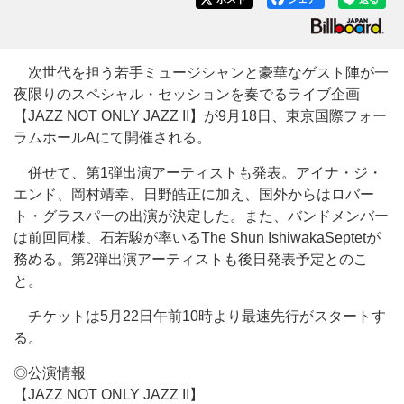
次世代を担う若手ミュージシャンと豪華なゲスト陣が一
夜限りのスペシャル・セッションを奏でるライブ企画
【JAZZ NOT ONLY JAZZ II】が9月18日、東京国際フォー
ラムホールAにて開催される。
併せて、第1弾出演アーティストも発表。アイナ・ジ・
エンド、岡村靖幸、日野皓正に加え、国外からはロバー
ト・グラスパーの出演が決定した。また、バンドメンバー
は前回同様、石若駿が率いるThe Shun IshiwakaSeptetが
務める。第2弾出演アーティストも後日発表予定とのこ
と。
チケットは5月22日午前10時より最速先行がスタートす
る。
◎公演情報
【JAZZ NOT ONLY JAZZ II】