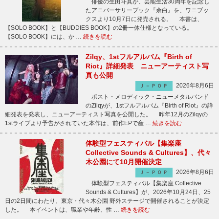
俳優の生田斗真が、芸能生活30周年を記念し
たアニバーサリーブック『余白』を、ワニブッ
クスより10月7日に発売される。 本書は、
【SOLO BOOK】と【BUDDIES BOOK】の2冊一体仕様となっている。
【SOLO BOOK】には、か …
続きを読む
Zilqy、1stフルアルバム『Birth of
Riot』詳細発表 ニューアーティスト写
真も公開
2026年8月6日
Ｊ－ＰＯＰ
ポスト・メロディック・ニューメタルバンド
のZilqyが、1stフルアルバム『Birth of Riot』の詳
細発表を発表し、ニューアーティスト写真を公開した。 昨年12月のZilqyの
1stライブより予告がされていた本作は、前作EPで産 …
続きを読む
体験型フェスティバル【集楽座
Collective Sounds & Cultures】、代々
木公園にて10月開催決定
2026年8月6日
Ｊ－ＰＯＰ
体験型フェスティバル【集楽座 Collective
Sounds & Cultures】が、2026年10月24日、25
日の2日間にわたり、東京・代々木公園 野外ステージで開催されることが決定
した。 本イベントは、職業や年齢、性 …
続きを読む