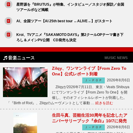
星野源を『BRUTUS』が特集、インタビュー／スタジオ探訪／全国
ツアールポなど掲載
AI、全国ツアー【AI 25th best tour ←ALIVE→】がスタート
Kroi、TVアニメ『SAKAMOTO DAYS』第2クールOPテーマ書き下
ろし＆メインPV公開 CD発売も決定
音楽ニュース
MUSIC NEWS
Zilqy、ワンマンライブ【From Zero To
One】公式レポート到着
2026年8月6日
Ｊ－ＰＯＰ
Zilqyが2026年7月11日、東京・Veats Shibuya
にてワンマンライブ【From Zero To One】を開
催し、そのオフィシャルレポートが到着した。
「『Birth of Riot』、Zilqyのムーヴメントとして暴動 …
続きを読む
生田斗真、芸能生活30周年を記念したア
ニバーサリーブック『余白』10/7に発売
2026年8月6日
Ｊ－ＰＯＰ