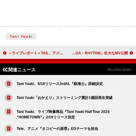
Tani Yuuki
＜ライブレポート＞TAIL、アジアツアー開幕 晴れやかな表情で新たな始まりへ
Chevon、新曲「DUA・RHYTHM」壮大なMV公開
関連ニュース
RELATED NEWS
Tani Yuuki、6/18リリース3rdAL『航海士』詳細決定
Tani Yuuki「おかえり」ストリーミング累計1億回再生突破
Tani Yuuki、ライブ映像商品『Tani Yuuki Hall Tour 2024
“HOMETOWN”』2/19リリース決定
Tele、アニメ『タコピーの原罪』EDテーマを担当