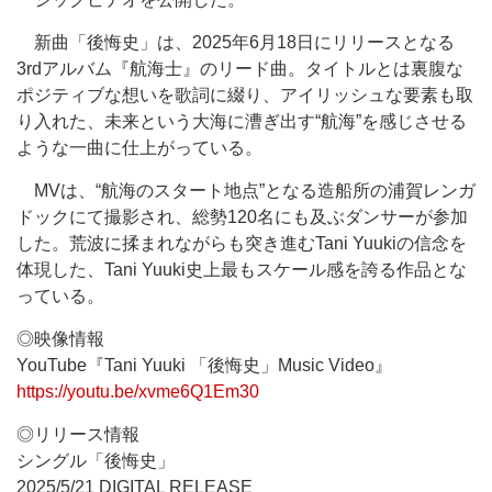
新曲「後悔史」は、2025年6月18日にリリースとなる
3rdアルバム『航海士』のリード曲。タイトルとは裏腹な
ポジティブな想いを歌詞に綴り、アイリッシュな要素も取
り入れた、未来という大海に漕ぎ出す“航海”を感じさせる
ような一曲に仕上がっている。
MVは、“航海のスタート地点”となる造船所の浦賀レンガ
ドックにて撮影され、総勢120名にも及ぶダンサーが参加
した。荒波に揉まれながらも突き進むTani Yuukiの信念を
体現した、Tani Yuuki史上最もスケール感を誇る作品とな
っている。
◎映像情報
YouTube『Tani Yuuki 「後悔史」Music Video』
https://youtu.be/xvme6Q1Em30
◎リリース情報
シングル「後悔史」
2025/5/21 DIGITAL RELEASE