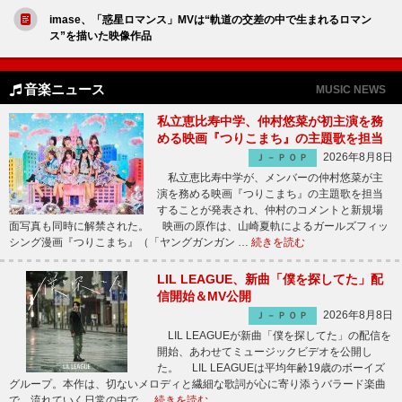
imase、「惑星ロマンス」MVは“軌道の交差の中で生まれるロマン
ス”を描いた映像作品
音楽ニュース
MUSIC NEWS
私立恵比寿中学、仲村悠菜が初主演を務
める映画『つりこまち』の主題歌を担当
2026年8月8日
Ｊ－ＰＯＰ
私立恵比寿中学が、メンバーの仲村悠菜が主
演を務める映画『つりこまち』の主題歌を担当
することが発表され、仲村のコメントと新規場
面写真も同時に解禁された。 映画の原作は、山崎夏軌によるガールズフィッ
シング漫画『つりこまち』（「ヤングガンガン …
続きを読む
LIL LEAGUE、新曲「僕を探してた」配
信開始＆MV公開
2026年8月8日
Ｊ－ＰＯＰ
LIL LEAGUEが新曲「僕を探してた」の配信を
開始、あわせてミュージックビデオを公開し
た。 LIL LEAGUEは平均年齢19歳のボーイズ
グループ。本作は、切ないメロディと繊細な歌詞が心に寄り添うバラード楽曲
で、流れていく日常の中で …
続きを読む