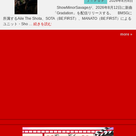
2026年8月8日
Ｊ－ＰＯＰ
ShowMinorSavageが、2026年8月12日に新曲
「Gradation」を配信リリースする。 BMSGに
所属するAile The Shota、SOTA（BE:FIRST）、MANATO（BE:FIRST）による
ユニット・Sho …
続きを読む
more »