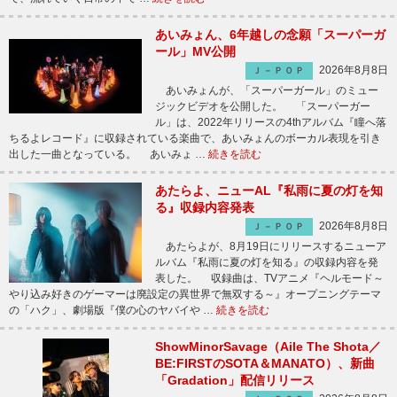
あいみょん、6年越しの念願「スーパーガ
ール」MV公開
2026年8月8日
Ｊ－ＰＯＰ
あいみょんが、「スーパーガール」のミュー
ジックビデオを公開した。 「スーパーガー
ル」は、2022年リリースの4thアルバム『瞳へ落
ちるよレコード』に収録されている楽曲で、あいみょんのボーカル表現を引き
出した一曲となっている。 あいみょ …
続きを読む
あたらよ、ニューAL『私雨に夏の灯を知
る』収録内容発表
2026年8月8日
Ｊ－ＰＯＰ
あたらよが、8月19日にリリースするニューア
ルバム『私雨に夏の灯を知る』の収録内容を発
表した。 収録曲は、TVアニメ『ヘルモード～
やり込み好きのゲーマーは廃設定の異世界で無双する～』オープニングテーマ
の「ハク」、劇場版『僕の心のヤバイや …
続きを読む
ShowMinorSavage（Aile The Shota／
BE:FIRSTのSOTA＆MANATO）、新曲
「Gradation」配信リリース