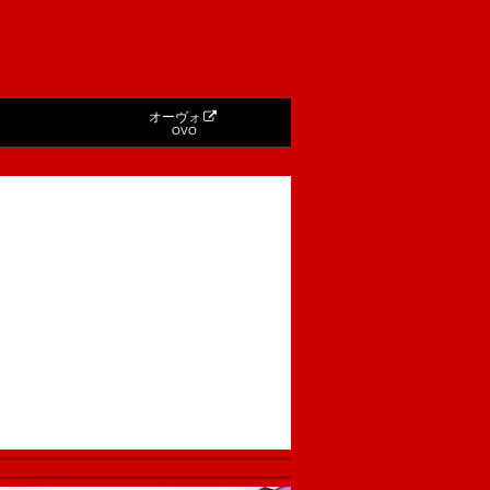
オーヴォ
OVO