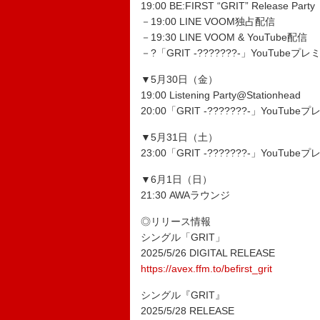
19:00 BE:FIRST “GRIT” Release Party
－19:00 LINE VOOM独占配信
－19:30 LINE VOOM & YouTube配信
－?「GRIT -???????-」YouTubeプ
▼5月30日（金）
19:00 Listening Party@Stationhead
20:00「GRIT -???????-」YouTub
▼5月31日（土）
23:00「GRIT -???????-」YouTub
▼6月1日（日）
21:30 AWAラウンジ
◎リリース情報
シングル「GRIT」
2025/5/26 DIGITAL RELEASE
https://avex.ffm.to/befirst_grit
シングル『GRIT』
2025/5/28 RELEASE