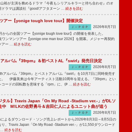
、横山裕が主演を務めるドラマ『今夜もシリアルキラーと待ち合わせ』のオ
ドラマは講談社『good!アフタヌーン …
続きを読む
ツアー【yonige tough love tour】開催決定
2026年8月7日
Ｊ－ＰＯＰ
月からの全国ツアー【yonige tough love tour】の開催を発表した。
阪ワンマンツアー【yonige one man tour 2026】を開幕。メジャー再契約
ツアー …
続きを読む
hアルバム『39rpm』＆初ベストAL『swirl』発売日決定
2026年8月7日
Ｊ－ＰＯＰ
hアルバム『39rpm』とベストアルバム『swirl』を10月7日に同時発売す
。 伊藤美来は今年アーティスト活動10周年を迎える。『39rpm』とい
コードの回転数を意味する「rpm」に、伊 …
続きを読む
】Travis Japan「On My Road -Stadium ver.-」がDLソ
走中 M!LKの佐野勇斗＆吉田仁人によるユニット曲が追う
2026年8月7日
Ｊ－ＰＯＰ
apanによるダウンロード・ソング売上レポートから2026年8月3日～8月5日の
ravis Japan「On My Road -Stadium ver.-」が11,550ダウンロード
 …
続きを読む