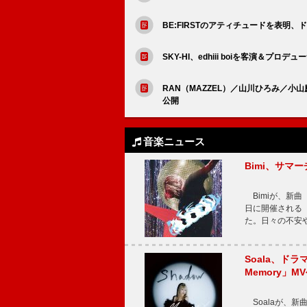
BE:FIRSTのアティチュードを表明、
SKY-HI、edhiii boiを客演＆プ
RAN（MAZZEL）／山川ひろみ／
公開
音楽ニュース
Bimi、サマ
Bimiが、新曲「
日に開催される【Bi
た。日々の不安
Soala、ド
Memory」M
Soalaが、新曲