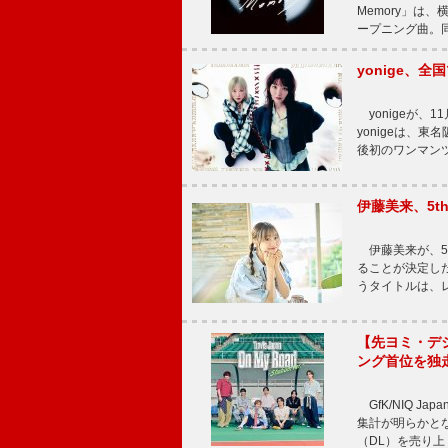
Memory」は
ープニング曲。同
yonige、全国
yonigeが、11
yonigeは、東名
後初のワンマン
伊藤美来、5t
伊藤美来が、5t
ることが決定した
うタイトルは、レ
【先ヨミ・デジタル
ング首位を独
GfK/NIQ J
集計が明らかとなり、T
（DL）を売り上