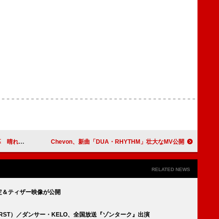
たな始まりへ
Chevon、新曲「DUA・RHYTHM」壮大なMV公開
RELATED NEWS
信決定＆ティザー映像が公開
E:FIRST）／ダンサー・KELO、全国放送『ゾンターク』出演