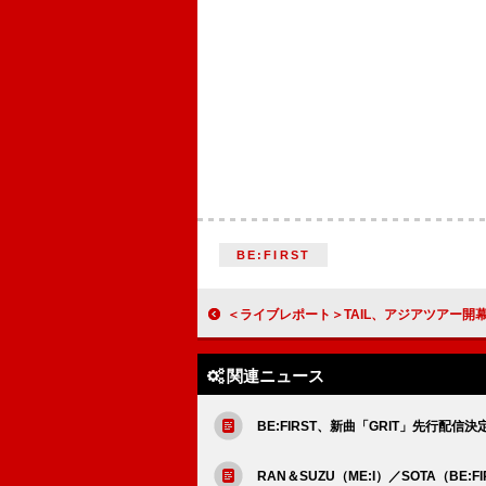
BE:FIRST
＜ライブレポート＞TAIL、アジアツアー開幕 晴れやかな表情で新
関連ニュース
BE:FIRST、新曲「GRIT」先行配
RAN＆SUZU（ME:I）／SOTA（B