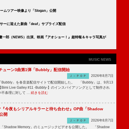
ドームツアー映像より「Slogan」公開
ロデューサーに迎えた新曲「deaf」サプライズ配信
小山慶一郎（NEWS）出演、映画『アオショー！』超特報＆キャラ写真が
MUSIC NEWS
ーチューン3曲第1弾「Bubbly」配信開始
2026年8月7日
Ｊ－ＰＯＰ
Bubbly」を各音楽配信サイトで配信開始した。 「Bubbly」は、9月13
mi Live Galley #11 -Bubbly-】のインスパイアソングとして制作され
や不条理に対して …
続きを読む
ラマ『今夜もシリアルキラーと待ち合わせ』OP曲「Shadow
V公開
2026年8月7日
Ｊ－ＰＯＰ
「Shadow Memory」のミュージックビデオを公開した。 「Shadow