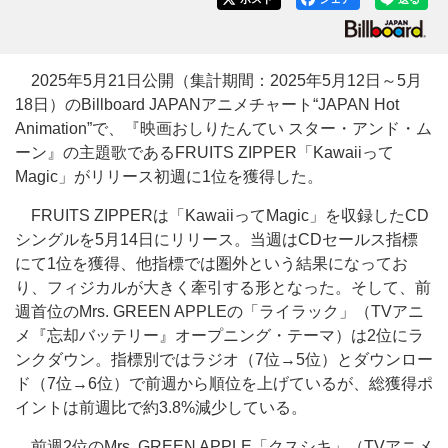
2025年5月21日公開（集計期間：2025年5月12日～5月
18日）のBillboard JAPANアニメチャート“JAPAN Hot
Animation”で、『映画おしりたんてい スター・アンド・ム
ーン』の主題歌であるFRUITS ZIPPER「Kawaiiって
Magic」がリリース初週に1位を獲得した。
FRUITS ZIPPERは「KawaiiってMagic」を収録したCD
シングルを5月14日にリリース。当週はCDセールス指標
にて1位を獲得、他指標では圏外という結果になってお
り、フィジカルが大きく牽引する形となった。そして、前
週首位のMrs. GREEN APPLEの「ライラック」（TVアニ
メ『忘却バッテリー』オープニング・テーマ）は2位にラ
ンクダウン。指標別ではラジオ（7位→5位）とダウンロー
ド（7位→6位）で前週から順位を上げているが、総獲得ポ
イントは前週比で約3.8%減少している。
前週2位のMrs. GREEN APPLE「クスシキ」（TVアニメ