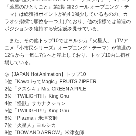
『薬屋のひとりごと』第2期 第2クール オープニング・テ
ーマ）は総獲得ポイントが約4.1減少しているものの、カ
ラオケ指標で順位を一つ上げており、他の指標では前週の
ポジションを維持する安定感を見せている。
また、その他トップ10ではヨルシカ「火星人」（TVア
ニメ『小市民シリーズ』オープニング・テーマ）が前週の
12位から一気に7位へと浮上しており、トップ10内に初登
場している。
◎【JAPAN Hot Animation】トップ10
1位「KawaiiってMagic」FRUITS ZIPPER
2位「クスシキ」Mrs. GREEN APPLE
3位「TWILIGHT!!!」King Gnu
4位「怪獣」サカナクション
5位「TWILIGHT!!!」King Gnu
6位「Plazma」米津玄師
7位「火星人」ヨルシカ
8位「BOW AND ARROW」米津玄師