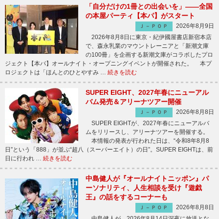
「自分だけの1冊との出会いを」――全国
の本屋パーティ【本パ】がスタート
2026年8月9日
Ｊ－ＰＯＰ
2026年8月8日に東京・紀伊國屋書店新宿本店
で、森永乳業のマウントレーニアと「新潮文庫
の100冊」を企画する新潮文庫がコラボしたプロ
ジェクト【本パ】オールナイト・オープニングイベントが開催された。 本プ
ロジェクトは「ほんとのひとやすみ …
続きを読む
SUPER EIGHT、2027年春にニューアル
バム発売＆アリーナツアー開催
2026年8月8日
Ｊ－ＰＯＰ
SUPER EIGHTが、2027年春にニューアルバ
ムをリリースし、アリーナツアーを開催する。
本情報の発表が行われた日は、“令和8年8月8
日”という「888」が並ぶ“超八（スーパーエイト）の日”。SUPER EIGHTは、前
日に行われ …
続きを読む
中島健人が『オールナイトニッポン』パ
ーソナリティ、人生相談を受け『遊戯
王』の話をするコーナーも
2026年8月8日
Ｊ－ＰＯＰ
中島健人が、2026年8月14日深夜に放送とな