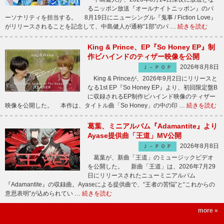
るニッポン放送『オールナイトニッポン』のパ
ーソナリティを担当する。 8月19日にニューシングル『鬼事 / Fiction Love』
がリリースされることを記念して、中島健人が通称“1部”のパ …
続きを読む
King & Prince、EP『So Honey EP』制
作ビハインドのティザー映像を公開
2026年8月8日
Ｊ－ＰＯＰ
King & Princeが、2026年9月2日にリリースと
なる1st EP『So Honey EP』より、初回限定盤B
に収録されるEP制作ビハインド映像のティザー
映像を公開した。 本作は、タイトル曲「So Honey」の中の印 …
続きを読む
葛葉、ミニアルバム『Adamantite』より
Ayase提供曲「王道」MV公開
2026年8月8日
Ｊ－ＰＯＰ
葛葉が、新曲「王道」のミュージックビデオ
を公開した。 新曲「王道」は、2026年7月29
日にリリースされたニューミニアルバム
『Adamantite』の収録曲。Ayaseによる提供曲で、“王者の苦悩”と“これからの
意思表明”が込められてい …
続きを読む
more »