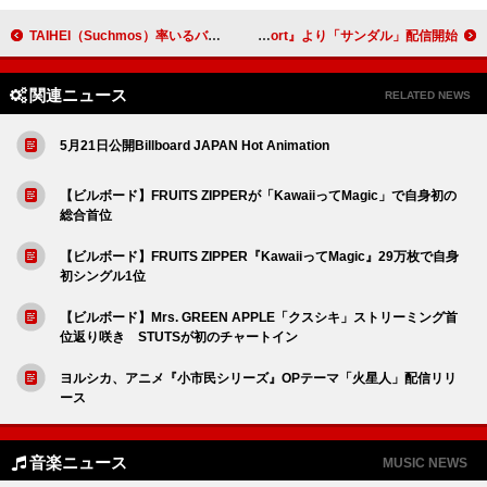
TAIHEI（Suchmos）率いるバンド“賽”、【“Budding” TOUR 2024】からライブ音源2曲を配信
鹿児島を拠点とするバンド“花想い”、1stアルバム『The Port』より「サンダル」配信開始
関連ニュース
RELATED NEWS
5月21日公開Billboard JAPAN Hot Animation
【ビルボード】FRUITS ZIPPERが「KawaiiってMagic」で自身初の
総合首位
【ビルボード】FRUITS ZIPPER『KawaiiってMagic』29万枚で自身
初シングル1位
【ビルボード】Mrs. GREEN APPLE「クスシキ」ストリーミング首
位返り咲き STUTSが初のチャートイン
ヨルシカ、アニメ『小市民シリーズ』OPテーマ「火星人」配信リリ
ース
音楽ニュース
MUSIC NEWS