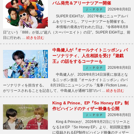
バム発売＆アリーナツアー開催
2026年8月8日
Ｊ－ＰＯＰ
SUPER EIGHTが、2027年春にニューアルバ
ムをリリースし、アリーナツアーを開催する。
本情報の発表が行われた日は、“令和8年8月8
日”という「888」が並ぶ“超八（スーパーエイト）の日”。SUPER EIGHTは、前
日に行われ …
続きを読む
中島健人が『オールナイトニッポン』パ
ーソナリティ、人生相談を受け『遊戯
王』の話をするコーナーも
2026年8月8日
Ｊ－ＰＯＰ
中島健人が、2026年8月14日深夜に放送とな
るニッポン放送『オールナイトニッポン』のパ
ーソナリティを担当する。 8月19日にニューシングル『鬼事 / Fiction Love』
がリリースされることを記念して、中島健人が通称“1部”のパ …
続きを読む
King & Prince、EP『So Honey EP』制
作ビハインドのティザー映像を公開
2026年8月8日
Ｊ－ＰＯＰ
King & Princeが、2026年9月2日にリリースと
なる1st EP『So Honey EP』より、初回限定盤B
に収録されるEP制作ビハインド映像のティザー