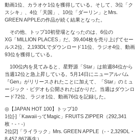
動画1位、カラオケ1位を獲得している。そして、3位「ク
スシキ」、4位「天国」、10位「ダーリン」とMrs.
GREEN APPLEの作品が続く結果となった。
その他、トップ10初登場となったのは、6位の
XG「MILLION PLACES」だ。39,404枚を売り上げてセー
ルス2位、2,193DLでダウンロード11位、ラジオ4位、動画
93位を獲得している。
100位内を見てみると、星野源「Star」は前週84位から
当週12位と急上昇している。5月14日にニューアルバム
『Gen』がリリースされたことに加えて、「Star」のミュ
ージック・ビデオも公開されたばかりだ。当週はダウンロ
ード72位、ラジオ1位、動画76位を記録した。
◎【JAPAN HOT 100】トップ10
1位[-]「KawaiiってMagic」FRUITS ZIPPER（292,341
枚・-・-）
2位[2]「ライラック」Mrs. GREEN APPLE（-・2,329DL・
8,457,867再生）