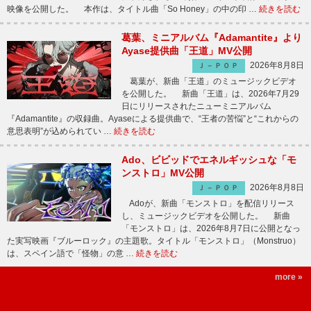
映像を公開した。 本作は、タイトル曲「So Honey」の中の印 …
続きを読む
葛葉、ミニアルバム『Adamantite』より
Ayase提供曲「王道」MV公開
2026年8月8日
Ｊ－ＰＯＰ
葛葉が、新曲「王道」のミュージックビデオ
を公開した。 新曲「王道」は、2026年7月29
日にリリースされたニューミニアルバム
『Adamantite』の収録曲。Ayaseによる提供曲で、“王者の苦悩”と“これからの
意思表明”が込められてい …
続きを読む
Ado、ビビッドでエネルギッシュな「モ
ンストロ」MV公開
2026年8月8日
Ｊ－ＰＯＰ
Adoが、新曲「モンストロ」を配信リリース
し、ミュージックビデオを公開した。 新曲
「モンストロ」は、2026年8月7日に公開となっ
た実写映画『ブルーロック』の主題歌。タイトル「モンストロ」（Monstruo）
は、スペイン語で「怪物」の意 …
続きを読む
more »