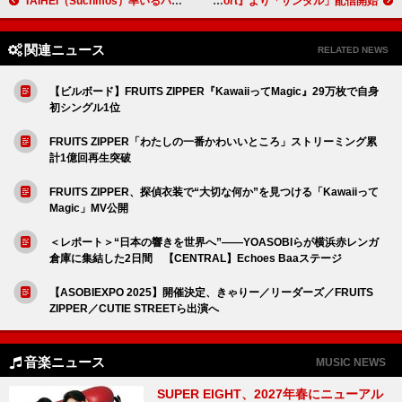
TAIHEI（Suchmos）率いるバンド“賽”、【“Budding” TOUR 2024】からライブ音源2曲を配信
鹿児島を拠点とするバンド“花想い”、1stアルバム『The Port』より「サンダル」配信開始
関連ニュース
RELATED NEWS
【ビルボード】FRUITS ZIPPER『KawaiiってMagic』29万枚で自身
初シングル1位
FRUITS ZIPPER「わたしの一番かわいいところ」ストリーミング累
計1億回再生突破
FRUITS ZIPPER、探偵衣装で“大切な何か”を見つける「Kawaiiって
Magic」MV公開
＜レポート＞“日本の響きを世界へ”――YOASOBIらが横浜赤レンガ
倉庫に集結した2日間 【CENTRAL】Echoes Baaステージ
【ASOBIEXPO 2025】開催決定、きゃりー／リーダーズ／FRUITS
ZIPPER／CUTIE STREETら出演へ
音楽ニュース
MUSIC NEWS
SUPER EIGHT、2027年春にニューアル