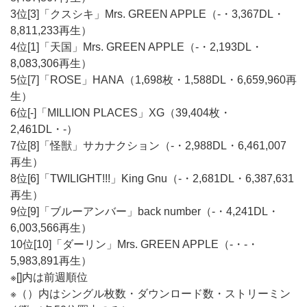
3位[3]「クスシキ」Mrs. GREEN APPLE（-・3,367DL・
8,811,233再生）
4位[1]「天国」Mrs. GREEN APPLE（-・2,193DL・
8,083,306再生）
5位[7]「ROSE」HANA（1,698枚・1,588DL・6,659,960再
生）
6位[-]「MILLION PLACES」XG（39,404枚・
2,461DL・-）
7位[8]「怪獣」サカナクション（-・2,988DL・6,461,007
再生）
8位[6]「TWILIGHT!!!」King Gnu（-・2,681DL・6,387,631
再生）
9位[9]「ブルーアンバー」back number（-・4,241DL・
6,003,566再生）
10位[10]「ダーリン」Mrs. GREEN APPLE（-・-・
5,983,891再生）
※[]内は前週順位
※（）内はシングル枚数・ダウンロード数・ストリーミン