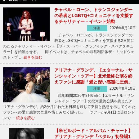
チャペル・ローン、トランスジェンダー
の若者とLGBTQ+コミュニティを支援す
るチャリティー・イベント始動
2026年8月10日
洋楽
チャペル・ローンが、トランスジェンダーの
若者とLGBTQ+コミュニティを支援する2日間に
わたるチャリティー・イベント【ザ・スーパー・グラフィック・スペクタキュ
ラー】を始動させる。 同イベントは、チャペルの非営利団体ザ・ミッドウェ
スト・プ …
続きを読む
アリアナ・グランデ、【エターナル・サ
ンシャイン・ツアー】北米最終公演を終
えファンに感謝「愛と深い感謝に圧倒」
2026年8月10日
洋楽
現地時間2026年8月6日に【エターナル・サン
シャイン・ツアー】の北米最終公演を終えたア
リアナ・グランデが、約2か月にわたる日程を通じて支持と熱意を示してくれた
ファンへの愛と感謝の言葉を惜しみなく綴った。 ツアーが9月1日に英ロンド
ンで …
続きを読む
【米ビルボード・アルバム・チャート】
アリアナ・グランデ『ペタル』初登場1