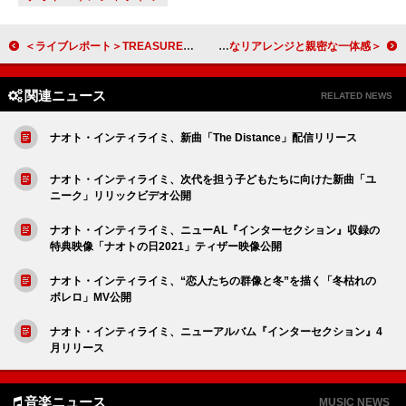
＜ライブレポート＞TREASURE、圧倒的なパフォーマンスとジャンルレスな音楽を響かせたファンコンサート埼玉公演
＜ライブレポート＞鞘師里保、3年連続となるビルボードライブ公演 多彩なリアレンジと親密な一体感
関連ニュース
RELATED NEWS
ナオト・インティライミ、新曲「The Distance」配信リリース
ナオト・インティライミ、次代を担う子どもたちに向けた新曲「ユ
ニーク」リリックビデオ公開
ナオト・インティライミ、ニューAL『インターセクション』収録の
特典映像「ナオトの日2021」ティザー映像公開
ナオト・インティライミ、“恋人たちの群像と冬”を描く「冬枯れの
ボレロ」MV公開
ナオト・インティライミ、ニューアルバム『インターセクション』4
月リリース
音楽ニュース
MUSIC NEWS