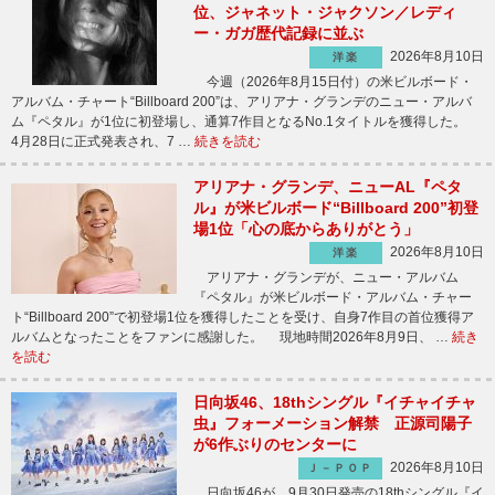
位、ジャネット・ジャクソン／レディ
ー・ガガ歴代記録に並ぶ
2026年8月10日
洋楽
今週（2026年8月15日付）の米ビルボード・
アルバム・チャート“Billboard 200”は、アリアナ・グランデのニュー・アルバ
ム『ペタル』が1位に初登場し、通算7作目となるNo.1タイトルを獲得した。
4月28日に正式発表され、7 …
続きを読む
アリアナ・グランデ、ニューAL『ペタ
ル』が米ビルボード“Billboard 200”初登
場1位「心の底からありがとう」
2026年8月10日
洋楽
アリアナ・グランデが、ニュー・アルバム
『ペタル』が米ビルボード・アルバム・チャー
ト“Billboard 200”で初登場1位を獲得したことを受け、自身7作目の首位獲得ア
ルバムとなったことをファンに感謝した。 現地時間2026年8月9日、 …
続き
を読む
日向坂46、18thシングル『イチャイチャ
虫』フォーメーション解禁 正源司陽子
が6作ぶりのセンターに
2026年8月10日
Ｊ－ＰＯＰ
日向坂46が、9月30日発売の18thシングル『イ