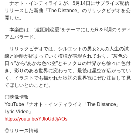
ナオト・インティライミが、5月14日にサプライズ配信
リリースした新曲「The Distance」のリリックビデオを公
開した。
本楽曲は、“遠距離恋愛”をテーマにしたR＆B調のミディ
アムバラード。
リリックビデオでは、シルエットの男女2人の人生の試
練と距離が縮まっていく模様が表現されており、“灰色の
日々”から“あかね色の空”とモノクロの世界から徐々に色付
き、彩りのある世界に変わって、最後は星空が広がってい
く。イラストでも描かれた歌詞の世界観にぜひ注目して見
てほしいとのことだ。
◎映像情報
YouTube『ナオト・インティライミ「The Distance」
Lyric Video』
https://youtu.be/YJfoUdJjAOs
◎リリース情報