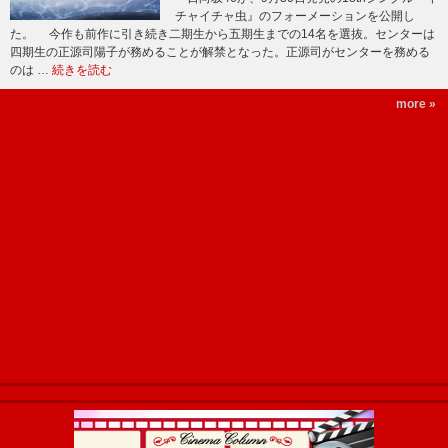
チャイチャ虫』のフォーメーションを公開し
た。 今作も前作に引き続き二期生から五期生までの14名を選抜。センターは
四期生の正源司陽子が務めることが解禁となった。正源司がセンターを務める
のは …
続きを読む
more »