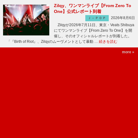
Zilqy、ワンマンライブ【From Zero To
One】公式レポート到着
2026年8月6日
Ｊ－ＰＯＰ
Zilqyが2026年7月11日、東京・Veats Shibuya
にてワンマンライブ【From Zero To One】を開
催し、そのオフィシャルレポートが到着した。
「『Birth of Riot』、Zilqyのムーヴメントとして暴動 …
続きを読む
more »