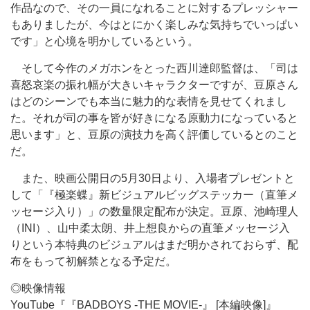
作品なので、その一員になれることに対するプレッシャー
もありましたが、今はとにかく楽しみな気持ちでいっぱい
です」と心境を明かしているという。
そして今作のメガホンをとった西川達郎監督は、「司は
喜怒哀楽の振れ幅が大きいキャラクターですが、豆原さん
はどのシーンでも本当に魅力的な表情を見せてくれまし
た。それが司の事を皆が好きになる原動力になっていると
思います」と、豆原の演技力を高く評価しているとのこと
だ。
また、映画公開日の5月30日より、入場者プレゼントと
して「『極楽蝶』新ビジュアルビッグステッカー（直筆メ
ッセージ入り）」の数量限定配布が決定。豆原、池崎理人
（INI）、山中柔太朗、井上想良からの直筆メッセージ入
りという本特典のビジュアルはまだ明かされておらず、配
布をもって初解禁となる予定だ。
◎映像情報
YouTube『『BADBOYS -THE MOVIE-』 [本編映像]』