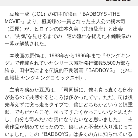
豆原一成（JO1）の初主演映画『BADBOYS -THE
MOVIE-』より、極楽蝶の一員となった主人公の桐木司
（豆原）が、ヒロインの由本久美（井頭愛海）と出会
い、“男気”を見せるまでの一連の流れを捉えた本編映像の
一幕が解禁された。
本映画の原作は、1988年から1996年まで『ヤングキン
グ』で連載されていたシリーズ累計発行部数5,500万部を
誇る、田中宏による伝説的不良漫画『BADBOYS』（少年
画報社 ヤングキングコミックス刊）。
主演を務めた豆原は、「司同様に、僕も真っ直ぐな部分
があるので共感するところは多かったです。ただ、司は後
先考えずに突っ走るタイプで、僕はどちらかというと慎重
派。でもだからこそ、司ってすごくかっこいいなと思えた
し、自分も司みたいな男になりたいなと思いました」「主
演作品が初めてだったので、嬉しさと不安が入り混じって
いました。この『BADBOYS』は多くの方に知られている