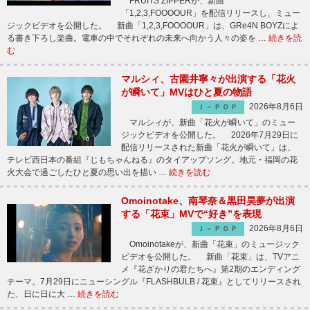
FRUITS ZIPPERが、新曲
「1,2,3,FOOOOUR」を配信リリースし、ミュー
ジックビデオを公開した。 新曲「1,2,3,FOOOOUR」は、GRe4N BOYZによ
る書き下ろし楽曲。電車の中でそれぞれの未来へ向かう人々の姿を …
続きを読
む
マルシィ、古園井寧々が出演する「花火
が瞬いて」MVはひと夏の物語
2026年8月6日
Ｊ－ＰＯＰ
マルシィが、新曲「花火が瞬いて」のミュー
ジックビデオを公開した。 2026年7月29日に
配信リリースされた新曲「花火が瞬いて」は、
テレビ西日本の番組『じもちゃんねる』のタイアップソング。地元・福岡の花
火大会で過ごしたひと夏の思い出を描い …
続きを読む
Omoinotake、南琴奈＆黒田昊夢が出演
する「花束」MVで“好き”を表現
2026年8月6日
Ｊ－ＰＯＰ
Omoinotakeが、新曲「花束」のミュージック
ビデオを公開した。 新曲「花束」は、TVアニ
メ『花ざかりの君たちへ』第2期のエンディング
テーマ。7月29日にニューシングル『FLASHBULB / 花束』としてリリースされ
た、日に日に大 …
続きを読む