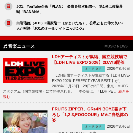
JO1、YouTube企画「PLANJ」楽曲を順次配信へ 第1弾は佐藤景
瑚「BANANA」
白岩瑠姫（JO1）×濱家隆一（かまいたち）、公私ともに仲の良い2
人が対談『JO1のオールナイトニッポンX』
音楽ニュース
MUSIC NEWS
LDHアーティストが集結、国立競技場で
【LDH LIVE-EXPO 2026】2DAYS開催
2026年8月6日
Ｊ－ＰＯＰ
LDH所属アーティストが集結する【LDH LIVE-
EXPO 2026 -PERFECT YEAR BEST-】が、
2026年11月28日・29日の2日間、東京・MUFG
スタジアム（国立競技場）にて開催される。 本公演は、「LDH PE …
続きを
読む
FRUITS ZIPPER、GRe4N BOYZ書き下
ろし「1,2,3,FOOOOUR」MVに自然体の
姿
2026年8月6日
Ｊ－ＰＯＰ