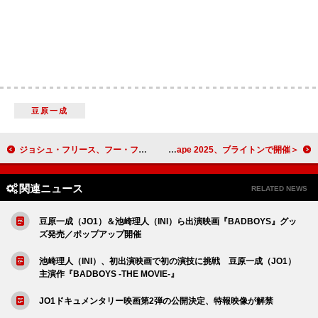
豆原一成
ジョシュ・フリース、フー・ファイターズから“追い出された”10の理由を発表
＜レポート＞世界の“次世代”が集う場所――The Great Escape 2025、ブライトンで開催
関連ニュース
RELATED NEWS
豆原一成（JO1）＆池崎理人（INI）ら出演映画『BADBOYS』グッ
ズ発売／ポップアップ開催
池崎理人（INI）、初出演映画で初の演技に挑戦 豆原一成（JO1）
主演作『BADBOYS -THE MOVIE-』
JO1ドキュメンタリー映画第2弾の公開決定、特報映像が解禁