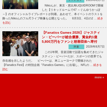
2026年8月7日
Ｊ－ＰＯＰ
Nikoんが、東京・恵比寿LIQUIDROOMで開催
した【リキッドルームで47 ～ぐんゆうかっぽ
～】のオフィシャルライブレポートが到着。あわせて、本イベントのラストを
飾ったNikoんのフル尺ライブ映像も公開となった。 8月3日、4日の2 …
続き
を読む
【Fanatics Games 2026】ジャスティ
ン・ビーバーが総合優勝、賞金約1億
5,800万円をファンと慈善団体へ寄付
2026年8月7日
洋楽
この1年間、音楽活動で話題を集めてきたジャ
スティン・ビーバーだが、スポーツの世界でも
存在感を示したようだ。 ビーバーは、米ニューヨークで開催された
【Fanatics Fest】の特別企画『Fanatics Games』に出場し、NFLの …
続きを
読む
more »