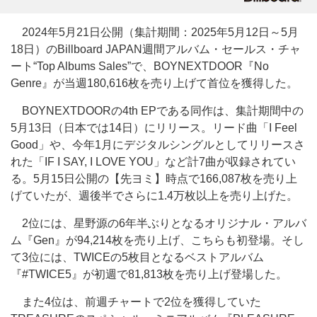
2024年5月21日公開（集計期間：2025年5月12日～5月
18日）のBillboard JAPAN週間アルバム・セールス・チャ
ート“Top Albums Sales”で、BOYNEXTDOOR『No
Genre』が当週180,616枚を売り上げて首位を獲得した。
BOYNEXTDOORの4th EPである同作は、集計期間中の
5月13日（日本では14日）にリリース。リード曲「I Feel
Good」や、今年1月にデジタルシングルとしてリリースさ
れた「IF I SAY, I LOVE YOU」など計7曲が収録されてい
る。5月15日公開の【先ヨミ】時点で166,087枚を売り上
げていたが、週後半でさらに1.4万枚以上を売り上げた。
2位には、星野源の6年半ぶりとなるオリジナル・アルバ
ム『Gen』が94,214枚を売り上げ、こちらも初登場。そし
て3位には、TWICEの5枚目となるベストアルバム
『#TWICE5』が初週で81,813枚を売り上げ登場した。
また4位は、前週チャートで2位を獲得していた