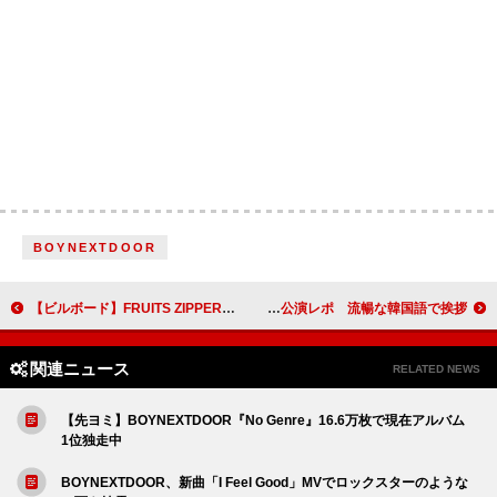
BOYNEXTDOOR
【ビルボード】FRUITS ZIPPER『KawaiiってMagic』29万枚で自身初シングル1位
ロクデナシ、即完売した韓国公演レポ 流暢な韓国語で挨拶
関連ニュース
RELATED NEWS
【先ヨミ】BOYNEXTDOOR『No Genre』16.6万枚で現在アルバム
1位独走中
BOYNEXTDOOR、新曲「I Feel Good」MVでロックスターのような