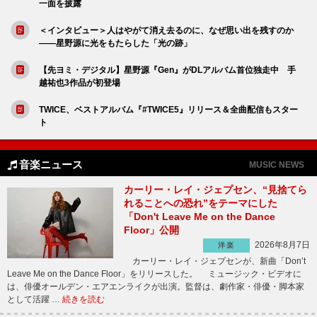
一面を披露
＜インタビュー＞人はやがて消え去るのに、なぜ思い出を残すのか
――星野源に光をもたらした「光の跡」
【先ヨミ・デジタル】星野源『Gen』がDLアルバム首位独走中 手
越祐也3作品が初登場
TWICE、ベストアルバム『#TWICE5』リリース＆全曲配信もスター
ト
音楽ニュース
MUSIC NEWS
カーリー・レイ・ジェプセン、“見捨てら
れることへの恐れ”をテーマにした
「Don't Leave Me on the Dance
Floor」公開
2026年8月7日
洋楽
カーリー・レイ・ジェプセンが、新曲「Don’t
Leave Me on the Dance Floor」をリリースした。 ミュージック・ビデオに
は、俳優オールデン・エアエンライクが出演。監督は、劇作家・俳優・脚本家
として活躍 …
続きを読む