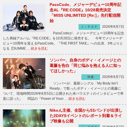
PassCode、メジャーデビュー10周年記
念AL『RE:CODE』10/28発売決定
「MISS UNLIMITED [Re:]」先行配信開
始
2026年8月7日
Ｊ－ＰＯＰ
PassCodeが、メジャーデビュー10周年を記念
した再録アルバム『RE:CODE』を10月28日に発売する。 今年でメジャーデ
ビュー10周年を迎えるPassCode。『THE FIRST TAKE』への出演、3年ぶりと
なる【SUMME …
続きを読む
ソンバー、自身のボディ・イメージとの
葛藤を告白「同じ悩みを抱える人に知っ
てほしかった」
2026年8月7日
洋楽
ソンバーが、最新シングル「My Body Isn’t
Ready」で歌ったボディ・イメージとの葛藤に
ついて、現地時間2026年8月5日に公開された米バラエティのインタビューで率
直に語った。 同誌の『Power of Youn …
続きを読む
Nikoん主催、全国から53バンドが出演し
た2DAYSイベントのレポート到着＆ライ
ブ映像も公開