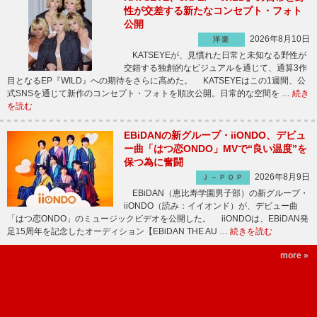
性が交差する新たなコンセプト・フォト
公開
2026年8月10日
洋楽
KATSEYEが、見慣れた日常と未知なる野性が
交錯する独創的なビジュアルを通じて、通算3作
目となるEP『WILD』への期待をさらに高めた。 KATSEYEはこの1週間、公
式SNSを通じて新作のコンセプト・フォトを順次公開。日常的な空間を …
続き
を読む
EBiDANの新グループ・iiONDO、デビュ
ー曲「はつ恋ONDO」MVで“良い温度”を
保つ為に奮闘
2026年8月9日
Ｊ－ＰＯＰ
EBiDAN（恵比寿学園男子部）の新グループ・
iiONDO（読み：イイオンド）が、デビュー曲
「はつ恋ONDO」のミュージックビデオを公開した。 iiONDOは、EBiDAN発
足15周年を記念したオーディション【EBiDAN THE AU …
続きを読む
more »