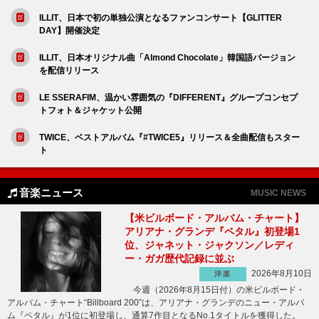
ILLIT、日本で初の単独公演となるファンコンサート【GLITTER
DAY】開催決定
ILLIT、日本オリジナル曲「Almond Chocolate」韓国語バージョン
を配信リリース
LE SSERAFIM、温かい雰囲気の『DIFFERENT』グループコンセプ
トフォト＆ジャケット公開
TWICE、ベストアルバム『#TWICE5』リリース＆全曲配信もスター
ト
音楽ニュース
MUSIC NEWS
【米ビルボード・アルバム・チャート】
アリアナ・グランデ『ペタル』初登場1
位、ジャネット・ジャクソン／レディ
ー・ガガ歴代記録に並ぶ
2026年8月10日
洋楽
今週（2026年8月15日付）の米ビルボード・
アルバム・チャート“Billboard 200”は、アリアナ・グランデのニュー・アルバ
ム『ペタル』が1位に初登場し、通算7作目となるNo.1タイトルを獲得した。