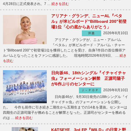
4月28日に正式発表され、7 …
続きを読む
アリアナ・グランデ、ニューAL『ペタ
ル』が米ビルボード“Billboard 200”初登
場1位「心の底からありがとう」
2026年8月10日
洋楽
アリアナ・グランデが、ニュー・アルバム
『ペタル』が米ビルボード・アルバム・チャー
ト“Billboard 200”で初登場1位を獲得したことを受け、自身7作目の首位獲得ア
ルバムとなったことをファンに感謝した。 現地時間2026年8月9日、 …
続き
を読む
日向坂46、18thシングル『イチャイチャ
虫』フォーメーション解禁 正源司陽子
が6作ぶりのセンターに
2026年8月10日
Ｊ－ＰＯＰ
日向坂46が、9月30日発売の18thシングル『イ
チャイチャ虫』のフォーメーションを公開し
た。 今作も前作に引き続き二期生から五期生までの14名を選抜。センターは
四期生の正源司陽子が務めることが解禁となった。正源司がセンターを務める
のは …
続きを読む
KATSEYE、3rd EP『WILD』の日常と野