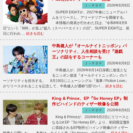
2026年8月8日
Ｊ－ＰＯＰ
SUPER EIGHTが、2027年春にニューアルバ
ムをリリースし、アリーナツアーを開催する。
本情報の発表が行われた日は、“令和8年8月8
日”という「888」が並ぶ“超八（スーパーエイト）の日”。SUPER EIGHTは、前
日に行われ …
続きを読む
中島健人が『オールナイトニッポン』パ
ーソナリティ、人生相談を受け『遊戯
王』の話をするコーナーも
2026年8月8日
Ｊ－ＰＯＰ
中島健人が、2026年8月14日深夜に放送とな
るニッポン放送『オールナイトニッポン』のパ
ーソナリティを担当する。 8月19日にニューシングル『鬼事 / Fiction Love』
がリリースされることを記念して、中島健人が通称“1部”のパ …
続きを読む
King & Prince、EP『So Honey EP』制
作ビハインドのティザー映像を公開
2026年8月8日
Ｊ－ＰＯＰ
King & Princeが、2026年9月2日にリリースと
なる1st EP『So Honey EP』より、初回限定盤B
に収録されるEP制作ビハインド映像のティザー