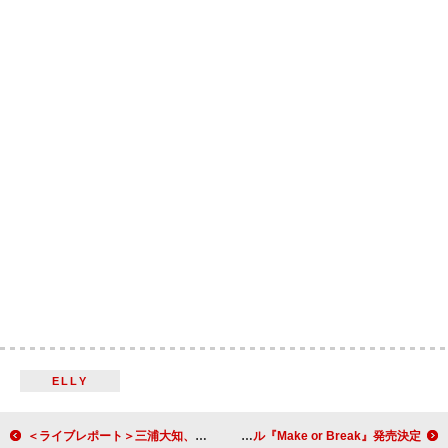
ELLY
＜ライブレポート＞三浦大知、全身全霊のパフォーマンスでオーディエンスに感謝を伝えた全国ツアーアリーナ公演
櫻坂46、12thシングル『Make or Break』発売決定