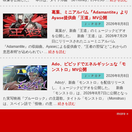
映像を公開した。 本作は、タイトル曲「So Honey」の中の印 …
続きを読む
葛葉、ミニアルバム『Adamantite』より
Ayase提供曲「王道」MV公開
2026年8月8日
Ｊ－ＰＯＰ
葛葉が、新曲「王道」のミュージックビデオ
を公開した。 新曲「王道」は、2026年7月29
日にリリースされたニューミニアルバム
『Adamantite』の収録曲。Ayaseによる提供曲で、“王者の苦悩”と“これからの
意思表明”が込められてい …
続きを読む
Ado、ビビッドでエネルギッシュな「モ
ンストロ」MV公開
2026年8月8日
Ｊ－ＰＯＰ
Adoが、新曲「モンストロ」を配信リリース
し、ミュージックビデオを公開した。 新曲
「モンストロ」は、2026年8月7日に公開となっ
た実写映画『ブルーロック』の主題歌。タイトル「モンストロ」（Monstruo）
は、スペイン語で「怪物」の意 …
続きを読む
more »