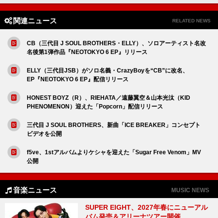
関連ニュース
RELATED NEWS
CB（三代目 J SOUL BROTHERS・ELLY）、ソロアーティスト名改
名後第1弾作品『NEOTOKYO 6 EP』リリース
ELLY（三代目JSB）がソロ名義・CrazyBoyを“CB”に改名、
EP『NEOTOKYO 6 EP』配信リリース
HONEST BOYZ（R）、RIEHATA／遠藤翼空＆山本光汰（KID
PHENOMENON）迎えた「Popcorn」配信リリース
三代目 J SOUL BROTHERS、新曲「ICE BREAKER」コンセプト
ビデオを公開
f5ve、1stアルバムよりケシャを迎えた「Sugar Free Venom」MV
公開
音楽ニュース
MUSIC NEWS
SUPER EIGHT、2027年春にニューアル
バム発売＆アリーナツアー開催