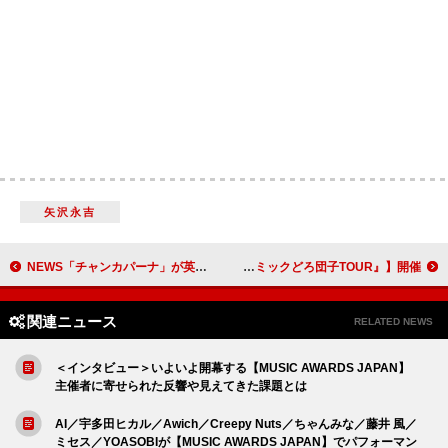
矢沢永吉
NEWS「チャンカパーナ」が英語化、配信ジャケットはオリジナルのオマージュ
ずっと真夜中でいいのに。、ホールツアー【平日プレミアム『コズミックどろ団子TOUR』】開催
関連ニュース
RELATED NEWS
＜インタビュー＞いよいよ開幕する【MUSIC AWARDS JAPAN】
主催者に寄せられた反響や見えてきた課題とは
AI／宇多田ヒカル／Awich／Creepy Nuts／ちゃんみな／藤井 風／
ミセス／YOASOBIが【MUSIC AWARDS JAPAN】でパフォーマン