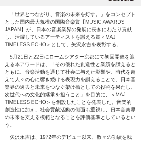
「世界とつながり、音楽の未来を灯す。」をコンセプト
とした国内最大規模の国際音楽賞【MUSIC AWARDS
JAPAN】が、日本の音楽業界の発展に長きにわたり貢献
し、活躍しているアーティストを讃える賞＜MAJ
TIMELESS ECHO＞として、矢沢永吉を表彰する。
5月21日と22日にロームシアター京都にて初回開催を迎
える本アワードは、「その優れた創造性と業績を讃えると
ともに、音楽活動を通じて社会に与えた影響や、時代を超
えて人々の心に響き続ける表現力を讃えることで、日本音
楽界の過去と未来をつなぐ架け橋としての役割を果たし、
次世代への文化的継承を担うこと」を目的に、＜MAJ
TIMELESS ECHO＞を創設したことを発表した。音楽的
創造性に加え、社会貢献活動の側面も重視し、日本音楽界
の未来を支える模範となることを評価基準としているとい
う。
矢沢永吉は、1972年のデビュー以来、数々の功績を残