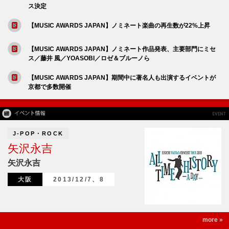
ス決定
【MUSIC AWARDS JAPAN】ノミネート楽曲の再生数が22%上昇
【MUSIC AWARDS JAPAN】ノミネート作品発表、主要部門にミセ
ス／藤井 風／YOASOBI／ロゼ＆ブルーノら
【MUSIC AWARDS JAPAN】期間中に著名人も出演するイベントが
京都で多数開催
J-POP・ROCK
矢沢永吉
矢沢永吉
大阪
2013/12/7、8
more »