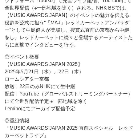
ットフォーム「radiko」で完全ライブ配信、YouTubeにて
全世界配信（※一部地域を除く）される。NHK BSでは、
【MUSIC AWARDS JAPAN】のイベントの魅力を伝える
役割を公式に担う“「MAJ」レッドカーペットアンバサダ
ー”として中島健人が登場し、授賞式直前の京都から中継
をし、レッドカーペットに続々と登場するアーティストた
ちに直撃でインタビューを行う。
◎イベント概要
【MUSIC AWARDS JAPAN 2025】
2025年5月21日（水）、22日（木）
ロームシアター京都
放送：22日のみNHKにて生中継
配信：YouTube（グローバルストリーミングパートナー）
にて全世界配信予定 ※一部地域を除く
Leminoにてアーカイブ配信予定
◎番組情報
『MUSIC AWARDS JAPAN 2025 直前スペシャル レッド
カーペットライブ』