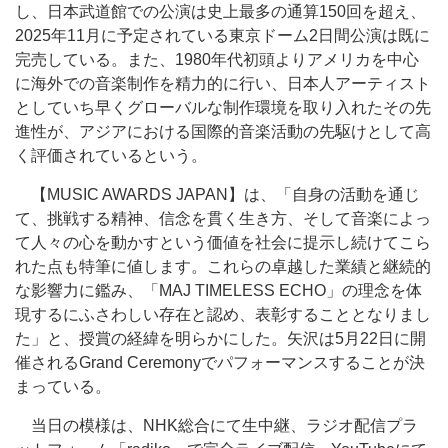
し、日本武道館での公演は史上最多の通算150回を超え、
2025年11月に予定されている東京ドーム2日間公演は既に
完売している。また、1980年代初頭よりアメリカを中心
に海外での音楽制作を精力的に行い、日本人アーティスト
としていち早くグローバルな制作環境を取り入れたその先
進性が、アジアにおける国際的音楽活動の先駆けとして高
く評価されているという。
【MUSIC AWARDS JAPAN】は、「自身の活動を通じ
て、挑戦する精神、信念を貫く生き方、そして音楽によっ
て人々の心を動かすという価値を社会に提示し続けてこら
れた点も特筆に値します。これらの卓越した業績と継続的
な影響力に鑑み、「MAJ TIMELESS ECHO」の理念を体
現するにふさわしい存在と認め、表彰することとなりまし
た」と、授賞の経緯を明らかにした。矢沢は5月22日に開
催されるGrand Ceremonyでパフォーマンスすることが決
まっている。
当日の模様は、NHK総合にて生中継、ラジオ配信プラ