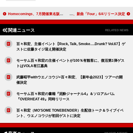
Homecomings、7月開催東名阪クアトロツアー共演ゲスト解禁
SHE’S、新曲「Four」6/4リリース決定
関連ニュース
RELATED NEWS
百々和宏、主催イベント【Rock, Talk, Smoke….Drunk? Vol.67】ゲ
ストに佐藤タイジ迎え開催決定
モーサム百々和宏の主催イベントが100％有観客に、復活第1弾ゲス
トはVOLA有江嘉典
武藤昭平withウエノコウジ+百々和宏、【新年会2023】ツアーの開
催決定
モーサム百々和宏の書籍『泥酔ジャーナル4』＆ソロアルバム
『OVERHEAT 49』同時リリース
百々和宏（MO'SOME TONEBENDER）生配信トーク＆ライブイベ
ント、ウエノコウジが初回ゲストに決定