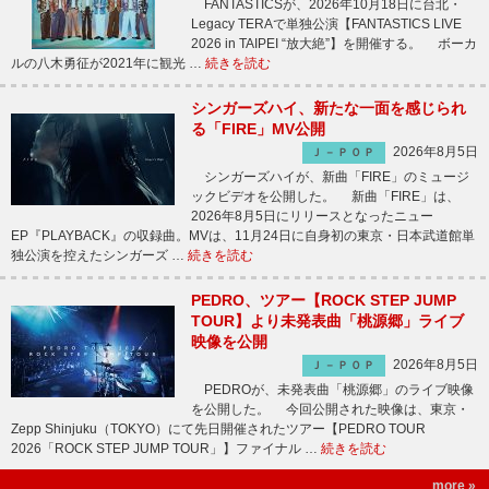
FANTASTICSが、2026年10月18日に台北・
Legacy TERAで単独公演【FANTASTICS LIVE
2026 in TAIPEI “放大絶”】を開催する。 ボーカ
ルの八木勇征が2021年に観光 …
続きを読む
シンガーズハイ、新たな一面を感じられ
る「FIRE」MV公開
2026年8月5日
Ｊ－ＰＯＰ
シンガーズハイが、新曲「FIRE」のミュージ
ックビデオを公開した。 新曲「FIRE」は、
2026年8月5日にリリースとなったニュー
EP『PLAYBACK』の収録曲。MVは、11月24日に自身初の東京・日本武道館単
独公演を控えたシンガーズ …
続きを読む
PEDRO、ツアー【ROCK STEP JUMP
TOUR】より未発表曲「桃源郷」ライブ
映像を公開
2026年8月5日
Ｊ－ＰＯＰ
PEDROが、未発表曲「桃源郷」のライブ映像
を公開した。 今回公開された映像は、東京・
Zepp Shinjuku（TOKYO）にて先日開催されたツアー【PEDRO TOUR
2026「ROCK STEP JUMP TOUR」】ファイナル …
続きを読む
more »