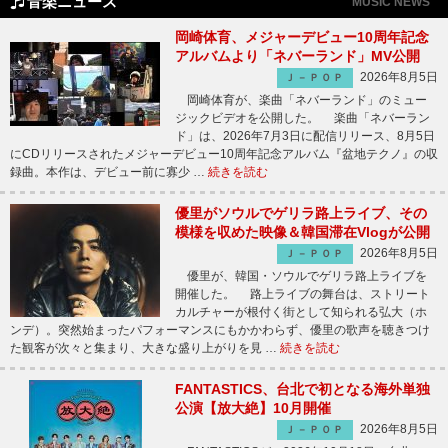
音楽ニュース
MUSIC NEWS
岡崎体育、メジャーデビュー10周年記念
アルバムより「ネバーランド」MV公開
2026年8月5日
Ｊ－ＰＯＰ
岡崎体育が、楽曲「ネバーランド」のミュー
ジックビデオを公開した。 楽曲「ネバーラン
ド」は、2026年7月3日に配信リリース、8月5日
にCDリリースされたメジャーデビュー10周年記念アルバム『盆地テクノ』の収
録曲。本作は、デビュー前に寡少 …
続きを読む
優里がソウルでゲリラ路上ライブ、その
模様を収めた映像＆韓国滞在Vlogが公開
2026年8月5日
Ｊ－ＰＯＰ
優里が、韓国・ソウルでゲリラ路上ライブを
開催した。 路上ライブの舞台は、ストリート
カルチャーが根付く街として知られる弘大（ホ
ンデ）。突然始まったパフォーマンスにもかかわらず、優里の歌声を聴きつけ
た観客が次々と集まり、大きな盛り上がりを見 …
続きを読む
FANTASTICS、台北で初となる海外単独
公演【放大絶】10月開催
2026年8月5日
Ｊ－ＰＯＰ