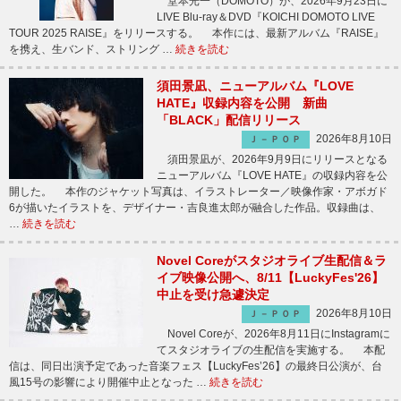
堂本光一（DOMOTO）が、2026年9月23日に
LIVE Blu-ray＆DVD『KOICHI DOMOTO LIVE
TOUR 2025 RAISE』をリリースする。 本作には、最新アルバム『RAISE』
を携え、生バンド、ストリング …
続きを読む
須田景凪、ニューアルバム『LOVE
HATE』収録内容を公開 新曲
「BLACK」配信リリース
2026年8月10日
Ｊ－ＰＯＰ
須田景凪が、2026年9月9日にリリースとなる
ニューアルバム『LOVE HATE』の収録内容を公
開した。 本作のジャケット写真は、イラストレーター／映像作家・アボガド
6が描いたイラストを、デザイナー・吉良進太郎が融合した作品。収録曲は、
…
続きを読む
Novel Coreがスタジオライブ生配信＆ラ
イブ映像公開へ、8/11【LuckyFes'26】
中止を受け急遽決定
2026年8月10日
Ｊ－ＰＯＰ
Novel Coreが、2026年8月11日にInstagramに
てスタジオライブの生配信を実施する。 本配
信は、同日出演予定であった音楽フェス【LuckyFes’26】の最終日公演が、台
風15号の影響により開催中止となった …
続きを読む