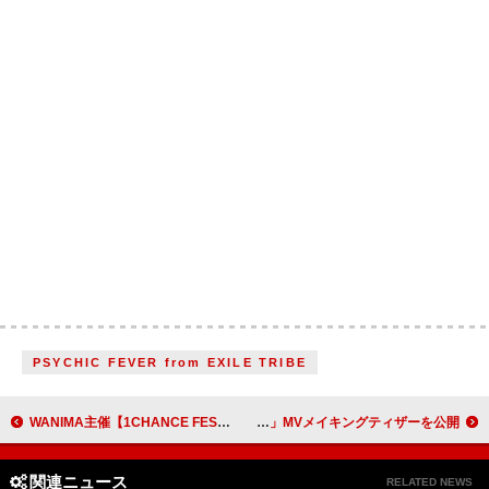
PSYCHIC FEVER from EXILE TRIBE
WANIMA主催【1CHANCE FESTIVAL 2025】、C&K／go!go!vanillas／氣志團／MONGOL800／UVERworldが出演
Aぇ! group、佐野晶哉のツッコミ／小島健の転倒など収めた「Chameleon」MVメイキングティザーを公開
関連ニュース
RELATED NEWS