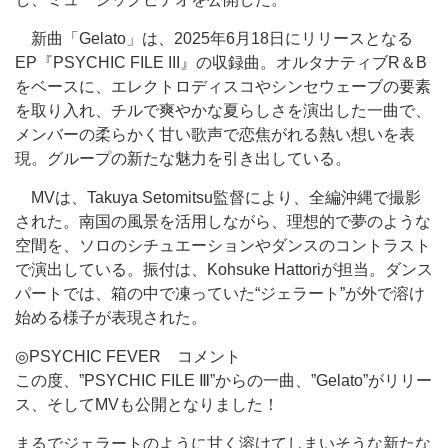
新曲「Gelato」は、2025年6月18日にリリースとなる
EP『PSYCHIC FILE III』の収録曲。オルタナティブR＆B
をベースに、エレクトロディスコやシンセウェーブの要素
を取り入れ、チルで爽やかな夏らしさを演出した一曲で、
メンバーの柔らかく甘い歌声で恋焦がれる熱い想いを表
現。グループの新たな魅力を引き出している。
MVは、Takuya Setomitsu監督により、全編沖縄で撮影
された。南国の風景を活用しながら、理想的で夢のような
空間を、ソロのシチュエーションやダンスのコントラスト
で演出している。振付は、Kohsuke Hattoriが担当。ダンス
パートでは、箱の中で凍っていた“ジェラート”が外で溶け
始める様子が表現された。
◎PSYCHIC FEVER コメント
この度、”PSYCHIC FILE Ⅲ”からの一曲、”Gelato”がリリー
ス、そしてMVも公開となりました！
まるでジェラートのように甘く溶けてしまいそうな新たな