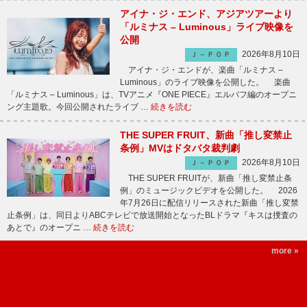
アイナ・ジ・エンド、アジアツアーより
「ルミナス – Luminous」ライブ映像を
公開
2026年8月10日
Ｊ－ＰＯＰ
アイナ・ジ・エンドが、楽曲「ルミナス –
Luminous」のライブ映像を公開した。 楽曲
「ルミナス – Luminous」は、TVアニメ『ONE PIECE』エルバフ編のオープニ
ング主題歌。今回公開されたライブ …
続きを読む
THE SUPER FRUIT、新曲「推し変禁止
条例」MVはドタバタ裁判劇
2026年8月10日
Ｊ－ＰＯＰ
THE SUPER FRUITが、新曲「推し変禁止条
例」のミュージックビデオを公開した。 2026
年7月26日に配信リリースされた新曲「推し変禁
止条例」は、同日よりABCテレビで放送開始となったBLドラマ『キスは捜査の
あとで』のオープニ …
続きを読む
more »