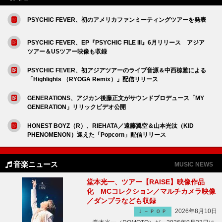
PSYCHIC FEVER、初のアメリカファンミーティングツアーを発表
PSYCHIC FEVER、EP『PSYCHIC FILE III』6月リリース アジア
ツアー＆USツアー映像も収録
PSYCHIC FEVER、初アジアツアーのライブ音源＆中西椋雅による
「Highlights （RYOGA Remix）」配信リリース
GENERATIONS、アジカン後藤正文がサウンドプロデュース「MY
GENERATION」リリックビデオ公開
HONEST BOYZ（R）、RIEHATA／遠藤翼空＆山本光汰（KID
PHENOMENON）迎えた「Popcorn」配信リリース
音楽ニュース
MUSIC NEWS
堂本光一、ツアー【RAISE】映像作品
化 MCコレクション／マルチカメラ映像
／ダンプラなども収録
2026年8月10日
Ｊ－ＰＯＰ