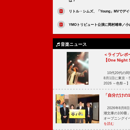
は？
リトル・シムズ、「Young」MVでデ
YMOトリビュート公演に岡村靖幸／
音楽ニュース
＜ライブレポ
【One Night
10代20代の
8月1日に東京・Sp
2026 ～色祭
「自分だけの
2026年8月
潮文庫の100
オープニングイ
を読む