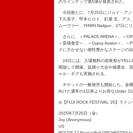
のラインナップ第5弾が発表された。
今回新たに、7月25日にジョイ・アノニマス、アス、
下久美子、甲本ヒロト、釘屋 玄、アス、Li
ムーヴァー、YHWH Nailgun、27
さらに、＜PALACE ARENA＞、＜CRYST
＜苗場食堂＞、＜Gypsy Avalon＞、＜P
クに欠かせない個性豊かなステージの
24日には、入場無料の前夜祭がYELLOW 
開放して開催。盆踊り大会や抽選会、花火
ャル・ギグも実施される。
チケットの一般発売も開始した。金曜1
向けた通常の1日券よりお得なUnder 
◎【FUJI ROCK FESTIVAL ’25】ラ
2025年7月25日（金）
Joy (Anonymous)
US
ROUTE 17 Rock’n’Roll ORCHEST