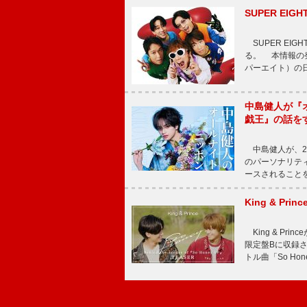
SUPER E
SUPER EI
る。 本情報の発
パーエイト）の日”
中島健人が『
戯王』の話を
中島健人が、2
のパーソナリティを
ースされることを
King & P
King & Pri
限定盤Bに収録
トル曲「So Ho