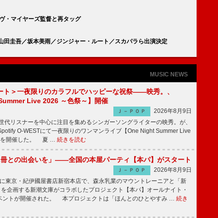
イヴ・マイヤーズ監督と再タッグ
小山田圭吾／坂本美雨／ジンジャー・ルート／スカパラら出演決定
MUSIC NEWS
ート＞一夜限りのカラフルでハッピーな祝祭――映秀。、
 Summer Live 2026 ～色祭～】開催
2026年8月9日
Ｊ－ＰＯＰ
同世代リスナーを中心に注目を集めるシンガーソングライターの映秀。が、
otify O-WESTにて一夜限りのワンマンライブ【One Night Summer Live
～】を開催した。 夏 …
続きを読む
1冊との出会いを」――全国の本屋パーティ【本パ】がスタート
2026年8月9日
Ｊ－ＰＯＰ
8日に東京・紀伊國屋書店新宿本店で、森永乳業のマウントレーニアと「新
冊」を企画する新潮文庫がコラボしたプロジェクト【本パ】オールナイト・
ベントが開催された。 本プロジェクトは「ほんとのひとやすみ …
続き