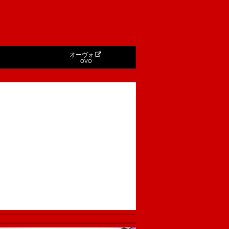
オーヴォ
OVO