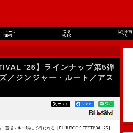
ニュース
音楽
特別企画
NEWS
MUSIC
PR
STIVAL '25】ラインナップ第5弾
ズ／ジンジャー・ルート／アス
ポスト
シェア
送る
場スキー場にて行われる【FUJI ROCK FESTIVAL ’25】