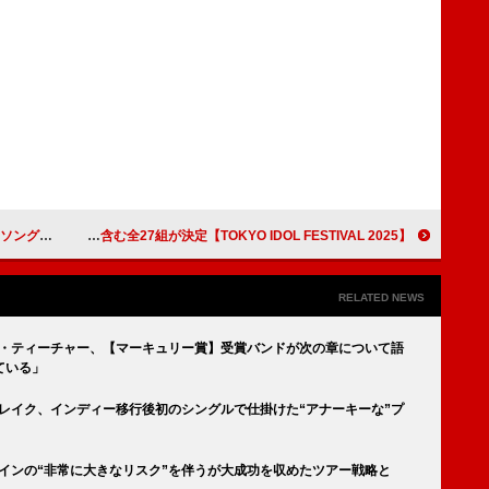
i Kidsが続く
【TOKYO IDOL FESTIVAL 2025】出演者第4弾＆第5弾発表 国内48グループ6組や初出演10組を含む全27組が決定
RELATED NEWS
ュ・ティーチャー、【マーキュリー賞】受賞バンドが次の章について語
ている」
ブレイク、インディー移行後初のシングルで仕掛けた“アナーキーな”プ
ゲインの“非常に大きなリスク”を伴うが大成功を収めたツアー戦略と