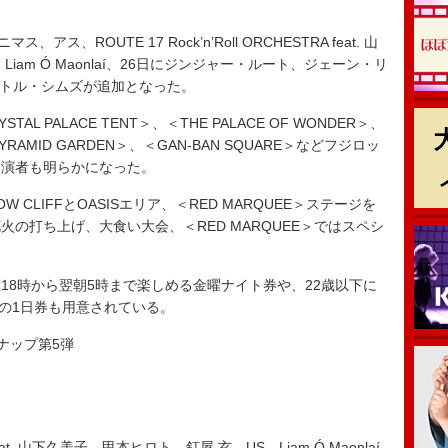
ROUTE 17 Rock’n’Roll ORCHESTRA feat. 山
am Ó Maonlaí、26日にジンジャー・ルート、ジェーン・リ
日にリトル・シムズが追加となった。
AL PALACE TENT＞、＜THE PALACE OF WONDER＞、
YRAMID GARDEN＞、＜GAN-BAN SQUARE＞などフジロッ
出演者も明らかになった。
CLIFFとOASISエリア、＜RED MARQUEE＞ステージを
の打ち上げ、大食い大会、＜RED MARQUEE＞ではスペシ
8時から翌朝5時まで楽しめる金曜ナイト券や、22歳以下に
22の1日券も用意されている。
インナップ第5弾
RA feat. 山下久美子、甲本ヒロト、釘屋 玄、US、Liam Ó Maonlaí