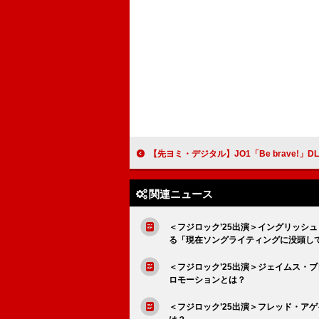
【先ヨミ・デジタル】JO1「Be brave!」DLソング・チャート首位走行中 back number／KinK
関連ニュース
＜フジロック’25出演＞イングリッシ
る「現在ソングライティングに没頭し
＜フジロック’25出演＞ジェイムス・
ロモーションとは？
＜フジロック’25出演＞フレッド・ア