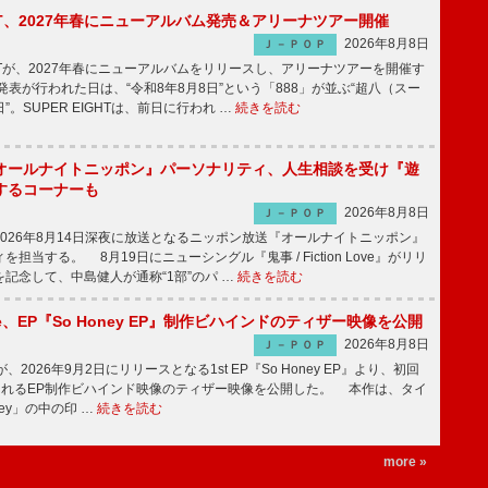
IGHT、2027年春にニューアルバム発売＆アリーナツアー開催
2026年8月8日
Ｊ－ＰＯＰ
GHTが、2027年春にニューアルバムをリリースし、アリーナツアーを開催す
表が行われた日は、“令和8年8月8日”という「888」が並ぶ“超八（スー
。SUPER EIGHTは、前日に行われ …
続きを読む
オールナイトニッポン』パーソナリティ、人生相談を受け『遊
するコーナーも
2026年8月8日
Ｊ－ＰＯＰ
026年8月14日深夜に放送となるニッポン放送『オールナイトニッポン』
担当する。 8月19日にニューシングル『鬼事 / Fiction Love』がリリ
記念して、中島健人が通称“1部”のパ …
続きを読む
rince、EP『So Honey EP』制作ビハインドのティザー映像を公開
2026年8月8日
Ｊ－ＰＯＰ
nceが、2026年9月2日にリリースとなる1st EP『So Honey EP』より、初回
されるEP制作ビハインド映像のティザー映像を公開した。 本作は、タイ
ney」の中の印 …
続きを読む
more »