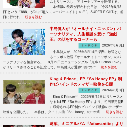
ムをリリースし、アリーナツアーを開催する。
本情報の発表が行われた日は、“令和8年8月8
日”という「888」が並ぶ“超八（スーパーエイト）の日”。SUPER EIGHTは、前
日に行われ …
続きを読む
中島健人が『オールナイトニッポン』パ
ーソナリティ、人生相談を受け『遊戯
王』の話をするコーナーも
2026年8月8日
Ｊ－ＰＯＰ
中島健人が、2026年8月14日深夜に放送とな
るニッポン放送『オールナイトニッポン』のパ
ーソナリティを担当する。 8月19日にニューシングル『鬼事 / Fiction Love』
がリリースされることを記念して、中島健人が通称“1部”のパ …
続きを読む
King & Prince、EP『So Honey EP』制
作ビハインドのティザー映像を公開
2026年8月8日
Ｊ－ＰＯＰ
King & Princeが、2026年9月2日にリリースと
なる1st EP『So Honey EP』より、初回限定盤B
に収録されるEP制作ビハインド映像のティザー
映像を公開した。 本作は、タイトル曲「So Honey」の中の印 …
続きを読む
葛葉、ミニアルバム『Adamantite』より