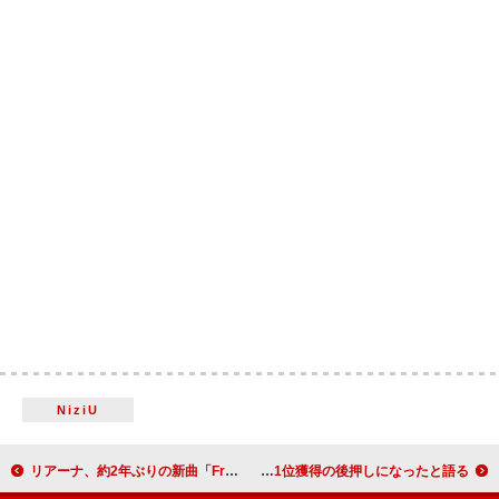
NiziU
リアーナ、約2年ぶりの新曲「Friend of Mine」公開 映画『Smurfs』サントラ収録
ザ・ウィークエンド、トム・クルーズが初の全米1位獲得の後押しになったと語る