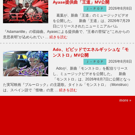
Ayase提供曲「王道」MV公開
2026年8月8日
Ｊ－ＰＯＰ
葛葉が、新曲「王道」のミュージックビデオ
を公開した。 新曲「王道」は、2026年7月29
日にリリースされたニューミニアルバム
『Adamantite』の収録曲。Ayaseによる提供曲で、“王者の苦悩”と“これからの
意思表明”が込められてい …
続きを読む
Ado、ビビッドでエネルギッシュな「モ
ンストロ」MV公開
2026年8月8日
Ｊ－ＰＯＰ
Adoが、新曲「モンストロ」を配信リリース
し、ミュージックビデオを公開した。 新曲
「モンストロ」は、2026年8月7日に公開となっ
た実写映画『ブルーロック』の主題歌。タイトル「モンストロ」（Monstruo）
は、スペイン語で「怪物」の意 …
続きを読む
more »