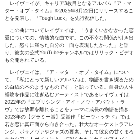
レイヴェイが、キャリア3枚目となるアルバム『ア・マ
ター・オブ・タイム』を2025年8月22日にリリースするこ
とを発表し、「Tough Luck」を先行配信した。
この曲についてレイヴェイは、「うまくいかなかった恋
愛についての、情熱的な曲です。この不幸な関係が引き出
した、怒りに満ちた自分の一面を表現したかった」と語
り、彼女の公式YouTubeチャンネルではリリック・ビデオ
も公開されている。
レイヴェイは、『ア・マター・オブ・タイム』につい
て、「私にとって新しいアルバムは、物語を書き綴るため
の白紙の本のようなものです」と語っている。自身の人生
経験を作品に注ぎ込むアーティストであるレイヴェイは、
2022年の『エブリシング・アイ・ノウ・アバウト・ラ
ヴ』では故郷を離れることをテーマに成長の物語を描き、
2023年の【グラミー賞】受賞作『ビーウィッチド』では
若き恋に真正面から向き合った。壮大なオーケストラアレ
ンジ、ボサノヴァやジャズの要素、そして彼女の甘くまろ