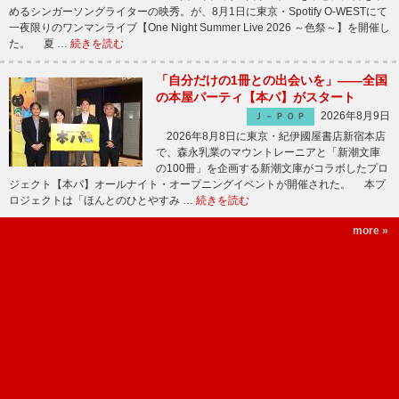
めるシンガーソングライターの映秀。が、8月1日に東京・Spotify O-WESTにて
一夜限りのワンマンライブ【One Night Summer Live 2026 ～色祭～】を開催し
た。 夏 …
続きを読む
「自分だけの1冊との出会いを」――全国
の本屋パーティ【本パ】がスタート
2026年8月9日
Ｊ－ＰＯＰ
2026年8月8日に東京・紀伊國屋書店新宿本店
で、森永乳業のマウントレーニアと「新潮文庫
の100冊」を企画する新潮文庫がコラボしたプロ
ジェクト【本パ】オールナイト・オープニングイベントが開催された。 本プ
ロジェクトは「ほんとのひとやすみ …
続きを読む
more »