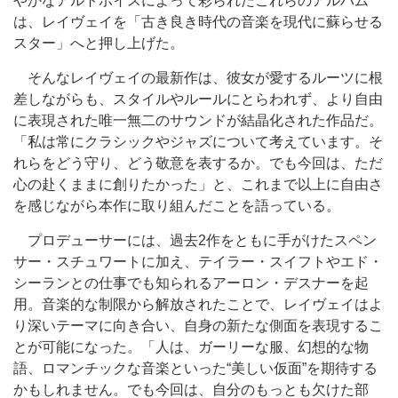
やかなアルトボイスによって彩られたこれらのアルバム
は、レイヴェイを「古き良き時代の音楽を現代に蘇らせる
スター」へと押し上げた。
そんなレイヴェイの最新作は、彼女が愛するルーツに根
差しながらも、スタイルやルールにとらわれず、より自由
に表現された唯一無二のサウンドが結晶化された作品だ。
「私は常にクラシックやジャズについて考えています。そ
れらをどう守り、どう敬意を表するか。でも今回は、ただ
心の赴くままに創りたかった」と、これまで以上に自由さ
を感じながら本作に取り組んだことを語っている。
プロデューサーには、過去2作をともに手がけたスペン
サー・スチュワートに加え、テイラー・スイフトやエド・
シーランとの仕事でも知られるアーロン・デスナーを起
用。音楽的な制限から解放されたことで、レイヴェイはよ
り深いテーマに向き合い、自身の新たな側面を表現するこ
とが可能になった。「人は、ガーリーな服、幻想的な物
語、ロマンチックな音楽といった“美しい仮面”を期待する
かもしれません。でも今回は、自分のもっとも欠けた部