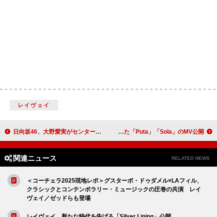
レイヴェイ
日向坂46、大野愛実がセンターを務める初の五期生楽曲「ジャーマンアイリス」MV公開
アルカ、【コーチェラ】で披露した「Puta」「Sola」のMV公開
関連ニュース
RELATED NEWS
＜コーチェラ2025現地レポ＞グスターボ・ドゥダメル×LAフィル、
クラシックとコンテンポラリー・ミュージックの圧巻の共演 レイ
ヴェイ／ゼッドらも登場
レイヴェイ、新たな時代を告げる「Silver Lining」公開