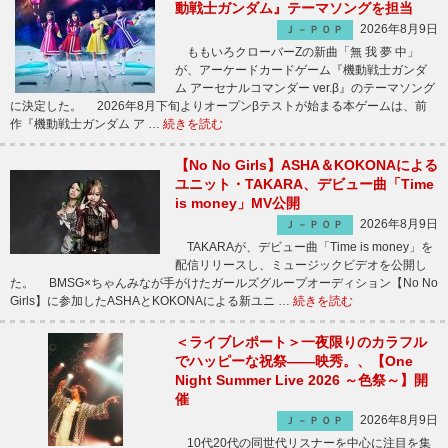
動戦士ガンダム』テーマソングを担当
2026年8月9日
Ｊ－ＰＯＰ
ももいろクローバーZの新曲「無 我 夢 中」
が、アーケードカードゲーム『機動戦士ガンダ
ム アーセナルコマンダー ver.β』のテーマソング
に決定した。 2026年8月下旬よりオープンβテストが始まる本ゲームは、前
作『機動戦士ガンダム ア …
続きを読む
【No No Girls】ASHA＆KOKONAによる
ユニット・TAKARA、デビュー曲「Time
is money」MV公開
2026年8月9日
Ｊ－ＰＯＰ
TAKARAが、デビュー曲「Time is money」を
配信リリースし、ミュージックビデオを公開し
た。 BMSG×ちゃんみなが手がけたガールズグループオーディション【No No
Girls】に参加したASHAとKOKONAによる新ユニ …
続きを読む
＜ライブレポート＞一夜限りのカラフル
でハッピーな祝祭――映秀。、【One
Night Summer Live 2026 ～色祭～】開
催
2026年8月9日
Ｊ－ＰＯＰ
10代20代の同世代リスナーを中心に注目を集