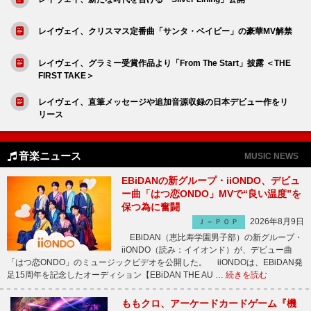
レイヴェイ、クリスマス定番曲「サンタ・ベイビー」の豪華MV解禁
レイヴェイ、グラミー受賞作品より「From The Start」披露 ＜THE
FIRST TAKE＞
レイヴェイ、直筆メッセージや追加音源収録の日本デビュー作をリ
リース
音楽ニュース
MUSIC NEWS
EBiDANの新グループ・iiONDO、デビュ
ー曲「はつ恋ONDO」MVで“良い温度”を
保つ為に奮闘
2026年8月9日
Ｊ－ＰＯＰ
EBiDAN（恵比寿学園男子部）の新グループ・
iiONDO（読み：イイオンド）が、デビュー曲
「はつ恋ONDO」のミュージックビデオを公開した。 iiONDOは、EBiDAN発
足15周年を記念したオーディション【EBiDAN THE AU …
続きを読む
ももクロ、アーケードカードゲーム『機