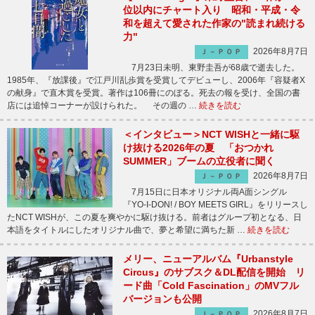
位以内にチャート入り 昭和・平成・令
和を超えて愛された作家の"読まれ続ける
力"
2026年8月7日
Ｊ－ＰＯＰ
7月23日未明、東野圭吾が68歳で逝去した。
1985年、『放課後』で江戸川乱歩賞を受賞してデビューし、2006年『容疑者X
の献身』で直木賞を受賞。著作は106冊にのぼる。死去の報を受け、全国の書
店には追悼コーナーが設けられた。 その週の …
続きを読む
＜インタビュー＞NCT WISHと一緒に駆
け抜ける2026年の夏 「おつかれ
SUMMER」ブームの立役者に聞く
2026年8月7日
Ｊ－ＰＯＰ
7月15日に日本オリジナル両A面シングル
『YO-I-DON! / BOY MEETS GIRL』をリリースし
たNCT WISHが、この夏を爽やかに駆け抜ける。前者はグループ初となる、日
本語をタイトルにしたオリジナル曲で、夢と希望に満ちた新 …
続きを読む
メリー、ニューアルバム『Urbanstyle
Circus』のサブスク＆DL配信を開始 リ
ード曲「Cold Fascination」のMVフル
バージョンも公開
2026年8月7日
Ｊ－ＰＯＰ