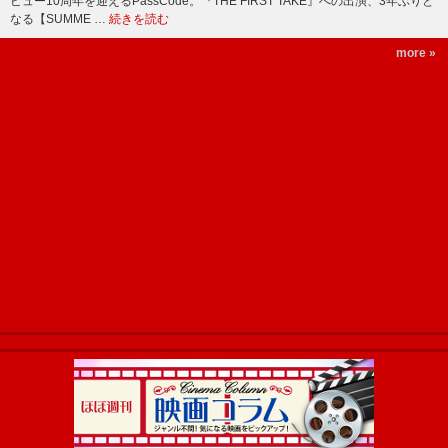
ビュー10周年を迎えるPassCode。『THE FIRST TAKE』への出演、3年ぶりと
なる【SUMME …
続きを読む
more »