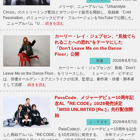
メリーが、ニューアルバム『Urbanstyle
Circus』のストリーミング配信とダウンロード販売を開始し、収録曲「Cold
Fascination」のミュージックビデオ・フルバージョンをYouTubeで公開した。
ニューアルバム『U …
続きを読む
カーリー・レイ・ジェプセン、“見捨てら
れることへの恐れ”をテーマにした
「Don't Leave Me on the Dance
Floor」公開
2026年8月7日
洋楽
カーリー・レイ・ジェプセンが、新曲「Don’t
Leave Me on the Dance Floor」をリリースした。 ミュージック・ビデオに
は、俳優オールデン・エアエンライクが出演。監督は、劇作家・俳優・脚本家
として活躍 …
続きを読む
PassCode、メジャーデビュー10周年記
念AL『RE:CODE』10/28発売決定
「MISS UNLIMITED [Re:]」先行配信開
始
2026年8月7日
Ｊ－ＰＯＰ
PassCodeが、メジャーデビュー10周年を記念
した再録アルバム『RE:CODE』を10月28日に発売する。 今年でメジャーデ