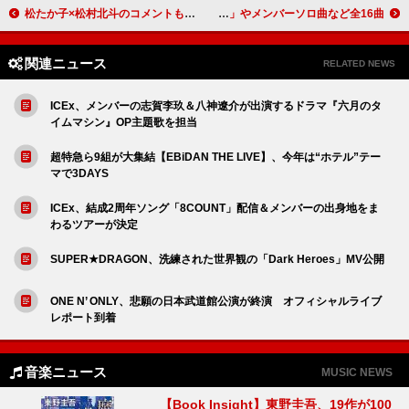
松たか子×松村北斗のコメントも到着、映画『ファーストキス 1ST KISS』BD＆DVD発売決定
SEVENTEENのニューアルバム、新曲「THUNDER」やメンバーソロ曲など全16曲
関連ニュース
RELATED NEWS
ICEx、メンバーの志賀李玖＆八神遼介が出演するドラマ『六月のタ
イムマシン』OP主題歌を担当
超特急ら9組が大集結【EBiDAN THE LIVE】、今年は“ホテル”テー
マで3DAYS
ICEx、結成2周年ソング「8COUNT」配信＆メンバーの出身地をま
わるツアーが決定
SUPER★DRAGON、洗練された世界観の「Dark Heroes」MV公開
ONE N’ ONLY、悲願の日本武道館公演が終演 オフィシャルライブ
レポート到着
音楽ニュース
MUSIC NEWS
【Book Insight】東野圭吾、19作が100