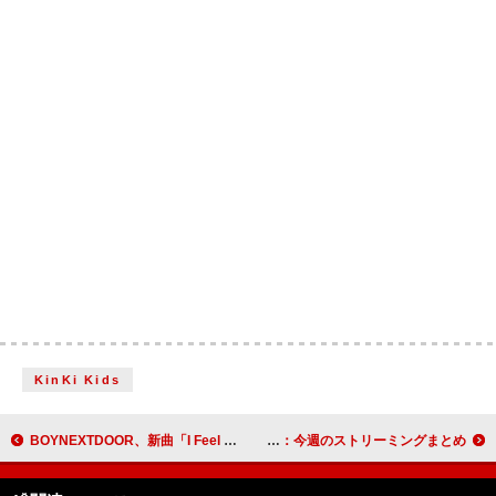
KinKi Kids
BOYNEXTDOOR、新曲「I Feel Good」MVでロックスターのような一面を披露
Mrs. GREEN APPLE「ロマンチシズム」「familie」キリバン突破：今週のストリーミングまとめ