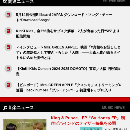
関連ニュース
RELATED NEWS
5月14日公開Billboard JAPANダウンロード・ソング・チャー
ト“Download Songs”
KinKi Kids、全356曲をサブスク解禁 2人が出会った日“5/5”より
配信開始
＜インタビュー＞Mrs. GREEN APPLE、映画『#真相をお話ししま
す』の主題歌として書き下ろした「天国」――大森元貴が語るタイ
トルに込めた覚悟とは
【KinKi Kids Concert 2024-2025 DOMOTO】東京／大阪で開催決
定
【ビルボード】Mrs. GREEN APPLE「クスシキ」ストリーミング4
連覇 back number「ブルーアンバー」初登場トップ10入り
音楽ニュース
MUSIC NEWS
King & Prince、EP『So Honey EP』制
作ビハインドのティザー映像を公開
2026年8月8日
Ｊ－ＰＯＰ