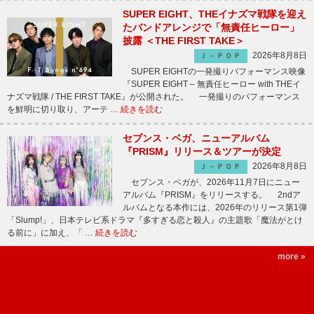
SUPER EIGHT、THEイナズマ戦隊を迎え
たバンドアレンジで「無責任ヒーロー」
披露 ＜THE FIRST TAKE＞
2026年8月8日
Ｊ－ＰＯＰ
SUPER EIGHTの一発撮りパフォーマンス映像
『SUPER EIGHT – 無責任ヒーロー with THEイ
ナズマ戦隊 / THE FIRST TAKE』が公開された。 一発撮りのパフォーマンス
を鮮明に切り取り、アーテ …
続きを読む
セブンス・ベガ、ニューアルバム
『PRISM』リリース＆ツアーが決定
2026年8月8日
Ｊ－ＰＯＰ
セブンス・ベガが、2026年11月7日にニュー
アルバム『PRISM』をリリースする。 2ndア
ルバムとなる本作には、2026年のリリース第1弾
「Slump!」、日本テレビ系ドラマ『多すぎる恋と殺人』の主題歌「魔法がとけ
る前に」に加え、「 …
続きを読む
more »