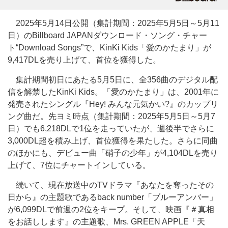
2025年5月14日公開（集計期間：2025年5月5日～5月11
日）のBillboard JAPANダウンロード・ソング・チャー
ト“Download Songs”で、KinKi Kids「愛のかたまり」が
9,417DLを売り上げて、首位を獲得した。
集計期間初日にあたる5月5日に、全356曲のデジタル配
信を解禁したKinKi Kids。「愛のかたまり」は、2001年に
発売されたシングル『Hey! みんな元気かい?』のカップリ
ング曲だ。先ヨミ時点（集計期間：2025年5月5日～5月7
日）でも6,218DLで1位を走っていたが、週後半でさらに
3,000DL超を積み上げ、首位獲得を果たした。さらに同曲
のほかにも、デビュー曲「硝子の少年」が4,104DLを売り
上げて、7位にチャートインしている。
続いて、現在放送中のTVドラマ『あなたを奪ったその
日から』の主題歌であるback number「ブルーアンバー」
が6,099DLで前週の2位をキープ。そして、映画『＃真相
をお話しします』の主題歌、Mrs. GREEN APPLE「天