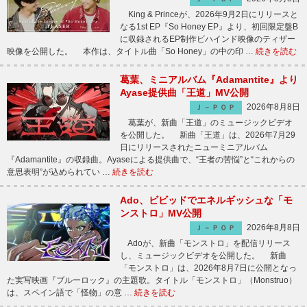
King & Princeが、2026年9月2日にリリースと
なる1st EP『So Honey EP』より、初回限定盤B
に収録されるEP制作ビハインド映像のティザー
映像を公開した。 本作は、タイトル曲「So Honey」の中の印 …
続きを読む
葛葉、ミニアルバム『Adamantite』より
Ayase提供曲「王道」MV公開
2026年8月8日
Ｊ－ＰＯＰ
葛葉が、新曲「王道」のミュージックビデオ
を公開した。 新曲「王道」は、2026年7月29
日にリリースされたニューミニアルバム
『Adamantite』の収録曲。Ayaseによる提供曲で、“王者の苦悩”と“これからの
意思表明”が込められてい …
続きを読む
Ado、ビビッドでエネルギッシュな「モ
ンストロ」MV公開
2026年8月8日
Ｊ－ＰＯＰ
Adoが、新曲「モンストロ」を配信リリース
し、ミュージックビデオを公開した。 新曲
「モンストロ」は、2026年8月7日に公開となっ
た実写映画『ブルーロック』の主題歌。タイトル「モンストロ」（Monstruo）
は、スペイン語で「怪物」の意 …
続きを読む