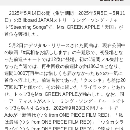
2025年5月14日公開（集計期間：2025年5月5日～5月11
日）のBillboard JAPANストリーミング・ソング・チャー
ト“Streaming Songs”で、Mrs. GREEN APPLE「天国」が
首位を獲得した。
5月2日にデジタル・リリースされた同曲は、現在公開中
の映画『#真相をお話しします』の主題歌で、初登場とな
った前週チャートでは12位に登場。初の1週間フル集計と
なった当週では、再生回数の前週比が約186.3％となり、
週間1,000万再生には惜しくも届かなかったものの一気に
首位へ浮上した。前週首位であった「クスシキ」も差は20
万回以下と僅かで、その後に続いた「ライラック」とあわ
せ、トップ3をMrs. GREEN APPLEが独占した。なお、同
一アーティストがストリーミング・ソング・チャートでト
ップ3を独占するのは、2022年9月28日公開チャートで
Adoが「新時代 (ウタ from ONE PIECE FILM RED)」「私
は最強 (ウタ from ONE PIECE FILM RED)」「ウタカタラ
ラバイ (ウタ from ONE PIECE FILM RED)」で達成した以