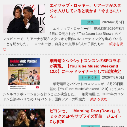
エイサップ・ロッキー、リアーナがスタ
ジオ入りしていると明かす「今まさにい
る」
2026年8月6日
洋楽
エイサップ・ロッキーが、現地時間2026年8月
5日に公開された『The Jason Lee Show』のイ
ンタビューで、リアーナが現在スタジオで新作のレコーディングを進めている
ことを明かした。 ロッキーは、自身との交際や3人の子供たちの …
続きを読
む
細野晴臣×パペットスンスンのSPコラボ
が実現、【YouTube Music Weekend
12.0】にヘッドライナーとして出演決定
2026年8月6日
Ｊ－ＰＯＰ
細野晴臣とパペットのスンスンが、8月23日開
催の【YouTube Music Weekend 12.0】にてスペ
シャルコラボレーションを行うことが決定した。 細野晴臣は、2025年のロン
ドン公演やパリでのDJイベント、国内ツアーの即完売 …
続きを読む
ビヨンセ、「Morning Dew (Donk)」リ
ミックスEPをサプライズ配信 ジェイ・
Zも参加