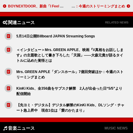
BOYNEXTDOOR、新曲「I Feel Good」MVでロックスターのような一面を披露
Mrs. GREEN APPLE「ロマンチシズム」「familie」キリバン突破：今週のストリーミングまとめ
関連ニュース
RELATED NEWS
5月14日公開Billboard JAPAN Streaming Songs
＜インタビュー＞Mrs. GREEN APPLE、映画『#真相をお話ししま
す』の主題歌として書き下ろした「天国」――大森元貴が語るタイ
トルに込めた覚悟とは
Mrs. GREEN APPLE「ダンスホール」7億回突破ほか：今週のスト
リーミングまとめ
KinKi Kids、全356曲をサブスク解禁 2人が出会った日“5/5”より
配信開始
【先ヨミ・デジタル】デジタル解禁のKinKi Kids、DLソング・チャ
ート急上昇中 現在1位は「愛のかたまり」
音楽ニュース
MUSIC NEWS