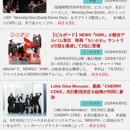
2026年8月6日
洋楽
現地時間2026年8月5日、ビヨンセが、先日リ
リースした「Morning Dew (Donk)」のリミック
スEP『Morning Dew (Donk) Remix Pack』をサプライズ配信した。 全4曲入
りのEPには、夫でありヒップホ …
続きを読む
【ビルボード】NEWS『KMK』が総合ア
ルバム首位 映画『ちいかわ』サントラ
が2冠を達成して2位に登場
2026年8月6日
Ｊ－ＰＯＰ
2026年8月5日公開（集計期間：2026年7月27
日～8月2日）の総合アルバム・チャート“Hot
Albums”で、NEWSの『KMK』が総合首位を獲得した。 本作は、7月29日に
リリースされたNEWSの16thアルバム。グループ結成 …
続きを読む
Little Glee Monster、新曲「CHERRY
COKE」先行配信決定＆結海が作詞に参
加
2026年8月6日
Ｊ－ＰＯＰ
Little Glee Monsterが、8月19日に新曲
「CHERRY COKE」を先行配信する。 本楽曲
は、9月16日にリリースされるオリジナルアルバム『BREATH』に収録されて
いるもので、シンガーソングライターのeillによって …
続きを読む