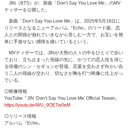
JIN（BTS）が、新曲「Don’t Say You Love Me」のMV
ティザーを公開した。
新曲「Don’t Say You Love Me」は、2025年5月16日に
リリースとなるニューアルバム『Echo』のリード曲。恋
人との関係が崩れていきながら苦しむ一方で、お互いを簡
単に手放せない感情を描いているという。
MVティザーでは、JINが大勢の人々の中をひとりで歩い
ており、立ち止まった視線の先に、かつての恋人役を演じ
る俳優のシン・セギョンが登場。言葉を交わさず向かい合
う二人の視線が交わり、切なさが胸を打つ映像に仕上がっ
ている。
◎映像情報
YouTube『JIN ‘Don’t Say You Love Me’ Official Teaser』
https://youtu.be/WU_9OETw0eM
◎リリース情報
アルバム『Echo』