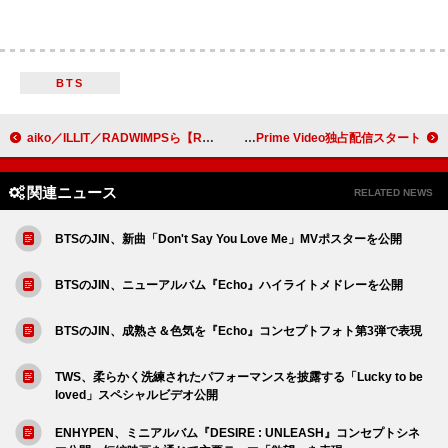
BTS
aiko／ILLIT／RADWIMPSら【ROCK IN JAPAN FESTIVAL 2025】出演アーティスト第1弾発表
BE:FIRST、ドームツアー映像のPrime Video独占配信スタート
関連ニュース
RELATED NEWS
BTSのJIN、新曲「Don't Say You Love Me」MVポスターを公開
BTSのJIN、ニューアルバム『Echo』ハイライトメドレーを公開
BTSのJIN、成熟さ＆色気を『Echo』コンセプトフォト第3弾で表現
TWS、柔らかく洗練されたパフォーマンスを披露する「Lucky to be
loved」スペシャルビデオ公開
ENHYPEN、ミニアルバム『DESIRE : UNLEASH』コンセプトシネ