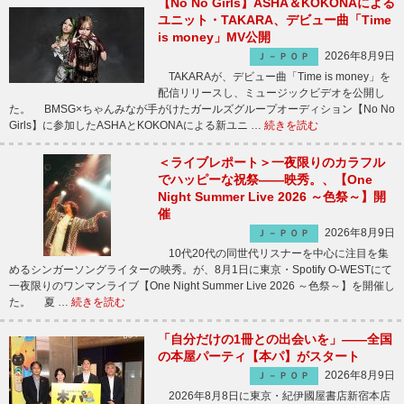
【No No Girls】ASHA＆KOKONAによる
ユニット・TAKARA、デビュー曲「Time
is money」MV公開
2026年8月9日
Ｊ－ＰＯＰ
TAKARAが、デビュー曲「Time is money」を
配信リリースし、ミュージックビデオを公開し
た。 BMSG×ちゃんみなが手がけたガールズグループオーディション【No No
Girls】に参加したASHAとKOKONAによる新ユニ …
続きを読む
＜ライブレポート＞一夜限りのカラフル
でハッピーな祝祭――映秀。、【One
Night Summer Live 2026 ～色祭～】開
催
2026年8月9日
Ｊ－ＰＯＰ
10代20代の同世代リスナーを中心に注目を集
めるシンガーソングライターの映秀。が、8月1日に東京・Spotify O-WESTにて
一夜限りのワンマンライブ【One Night Summer Live 2026 ～色祭～】を開催し
た。 夏 …
続きを読む
「自分だけの1冊との出会いを」――全国
の本屋パーティ【本パ】がスタート
2026年8月9日
Ｊ－ＰＯＰ
2026年8月8日に東京・紀伊國屋書店新宿本店