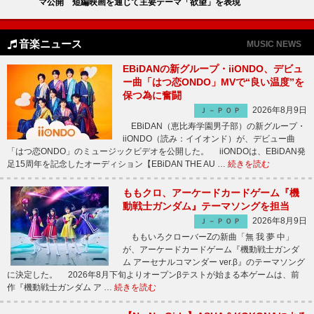
マ公開 短編映画を通じて主要テーマ「欲望」を表現
音楽ニュース
MUSIC NEWS
EBiDANの新グループ・iiONDO、デビュ
ー曲「はつ恋ONDO」MVで“良い温度”を
保つ為に奮闘
2026年8月9日
Ｊ－ＰＯＰ
EBiDAN（恵比寿学園男子部）の新グループ・
iiONDO（読み：イイオンド）が、デビュー曲
「はつ恋ONDO」のミュージックビデオを公開した。 iiONDOは、EBiDAN発
足15周年を記念したオーディション【EBiDAN THE AU …
続きを読む
ももクロ、アーケードカードゲーム『機
動戦士ガンダム』テーマソングを担当
2026年8月9日
Ｊ－ＰＯＰ
ももいろクローバーZの新曲「無 我 夢 中」
が、アーケードカードゲーム『機動戦士ガンダ
ム アーセナルコマンダー ver.β』のテーマソング
に決定した。 2026年8月下旬よりオープンβテストが始まる本ゲームは、前
作『機動戦士ガンダム ア …
続きを読む