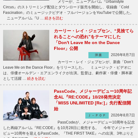
メリーが、ニューアルバム『Urbanstyle
Circus』のストリーミング配信とダウンロード販売を開始し、収録曲「Cold
Fascination」のミュージックビデオ・フルバージョンをYouTubeで公開した。
ニューアルバム『U …
続きを読む
カーリー・レイ・ジェプセン、“見捨てら
れることへの恐れ”をテーマにした
「Don't Leave Me on the Dance
Floor」公開
2026年8月7日
洋楽
カーリー・レイ・ジェプセンが、新曲「Don’t
Leave Me on the Dance Floor」をリリースした。 ミュージック・ビデオに
は、俳優オールデン・エアエンライクが出演。監督は、劇作家・俳優・脚本家
として活躍 …
続きを読む
PassCode、メジャーデビュー10周年記
念AL『RE:CODE』10/28発売決定
「MISS UNLIMITED [Re:]」先行配信開
始
2026年8月7日
Ｊ－ＰＯＰ
PassCodeが、メジャーデビュー10周年を記念
した再録アルバム『RE:CODE』を10月28日に発売する。 今年でメジャーデ
ビュー10周年を迎えるPassCode。『THE FIRST TAKE』への出演、3年ぶりと