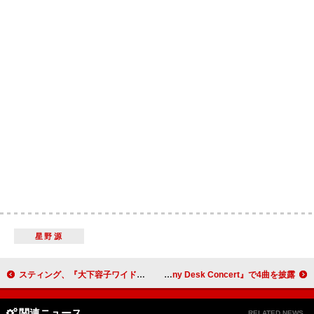
星野源
スティング、『大下容子ワイド！スクランブル』で放送された独占インタビューがYouTubeで公開
ベス・ギボンズ、初出演した米NPR『Tiny Desk Concert』で4曲を披露
関連ニュース
RELATED NEWS