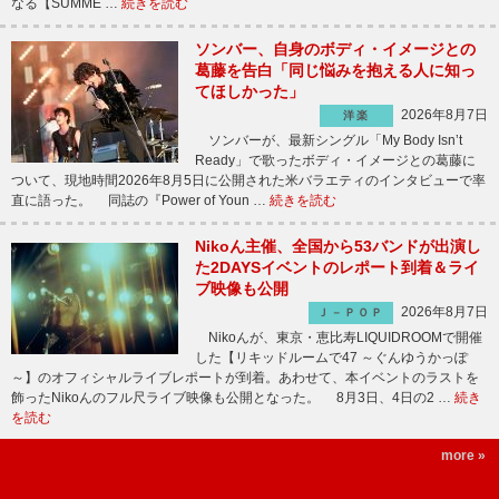
なる【SUMME …
続きを読む
ソンバー、自身のボディ・イメージとの
葛藤を告白「同じ悩みを抱える人に知っ
てほしかった」
2026年8月7日
洋楽
ソンバーが、最新シングル「My Body Isn’t
Ready」で歌ったボディ・イメージとの葛藤に
ついて、現地時間2026年8月5日に公開された米バラエティのインタビューで率
直に語った。 同誌の『Power of Youn …
続きを読む
Nikoん主催、全国から53バンドが出演し
た2DAYSイベントのレポート到着＆ライ
ブ映像も公開
2026年8月7日
Ｊ－ＰＯＰ
Nikoんが、東京・恵比寿LIQUIDROOMで開催
した【リキッドルームで47 ～ぐんゆうかっぽ
～】のオフィシャルライブレポートが到着。あわせて、本イベントのラストを
飾ったNikoんのフル尺ライブ映像も公開となった。 8月3日、4日の2 …
続き
を読む
more »