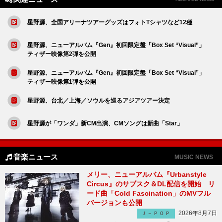
星野源、全国アリーナツアーグッズはフォトTシャツなど12種
星野源、ニューアルバム『Gen』初回限定盤「Box Set “Visual”」
ティザー映像第2弾を公開
星野源、ニューアルバム『Gen』初回限定盤「Box Set “Visual”」
ティザー映像第1弾を公開
星野源、台北／上海／ソウルを巡るアジアツアー決定
星野源が「ワンダ」新CM出演、CMソングは新曲「Star」
音楽ニュース
MUSIC NEWS
メリー、ニューアルバム『Urbanstyle
Circus』のサブスク＆DL配信を開始 リ
ード曲「Cold Fascination」のMVフル
バージョンも公開
2026年8月7日
Ｊ－ＰＯＰ