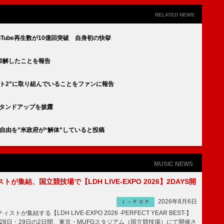
RELATED NEWS
のYouTube再生数が10億回突破 自身初の快挙
和解したことを報告
ト2”に取り組んでいることをファンに報告
スタンドアップを披露
自由を”米政府が“解体”していると投稿
MUSIC NEWS
トが集結、国立競技場で【LDH LIVE-EXPO 2026】2DAYS開
2026年8月6日
Ｊ－ＰＯＰ
トが集結する【LDH LIVE-EXPO 2026 -PERFECT YEAR BEST-】
1月28日・29日の2日間、東京・MUFGスタジアム（国立競技場）にて開催さ