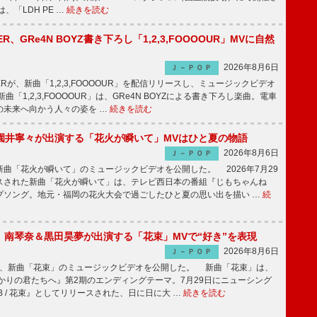
、「LDH PE …
続きを読む
PPER、GRe4N BOYZ書き下ろし「1,2,3,FOOOOUR」MVに自然
2026年8月6日
Ｊ－ＰＯＰ
PPERが、新曲「1,2,3,FOOOOUR」を配信リリースし、ミュージックビデオ
「1,2,3,FOOOOUR」は、GRe4N BOYZによる書き下ろし楽曲。電車
の未来へ向かう人々の姿を …
続きを読む
園井寧々が出演する「花火が瞬いて」MVはひと夏の物語
2026年8月6日
Ｊ－ＰＯＰ
曲「花火が瞬いて」のミュージックビデオを公開した。 2026年7月29
スされた新曲「花火が瞬いて」は、テレビ西日本の番組『じもちゃんね
プソング。地元・福岡の花火大会で過ごしたひと夏の思い出を描い …
続
ake、南琴奈＆黒田昊夢が出演する「花束」MVで“好き”を表現
2026年8月6日
Ｊ－ＰＯＰ
keが、新曲「花束」のミュージックビデオを公開した。 新曲「花束」は、
かりの君たちへ』第2期のエンディングテーマ。7月29日にニューシング
LB / 花束』としてリリースされた、日に日に大 …
続きを読む