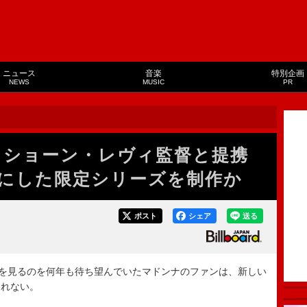
ニュース
音楽
特別企画
NEWS
MUSIC
PR
ix＆ショーン・レヴィ監督と提携
にした限定シリーズを制作か
ポスト
シェア
送る
を見るのを何年も待ち望んでいたマドンナのファンは、新しい
しれない。