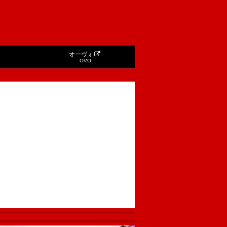
オーヴォ
OVO