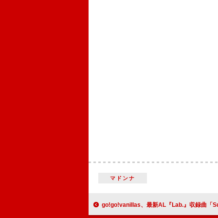
マドンナ
go!go!vanillas、最新AL『Lab.』収録曲「Super Star Child」の武