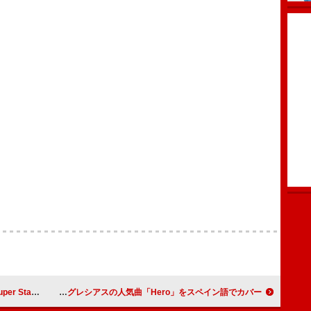
道館ライブ映像を公開
デュア・リパ、エンリケ・イグレシアスの人気曲「Hero」をスペイン語でカバー