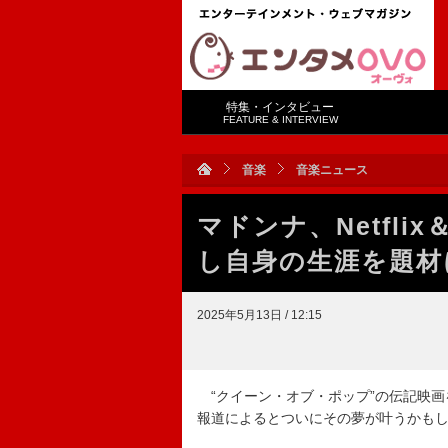
特集・インタビュー
FEATURE & INTERVIEW
音楽
音楽ニュース
マドンナ、Netfl
し自身の生涯を題材
2025年5月13日 / 12:15
“クイーン・オブ・ポップ”の伝記映画
報道によるとついにその夢が叶うかも