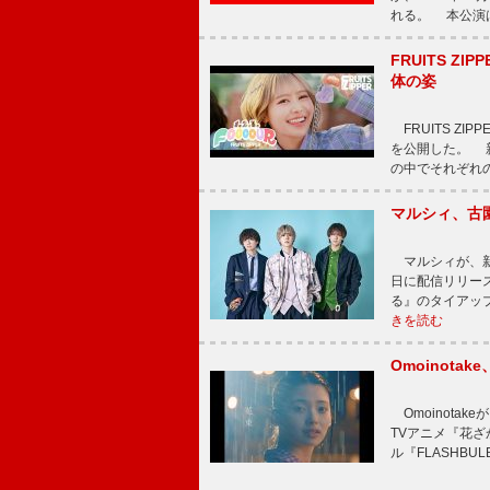
れる。 本公演は
FRUITS ZI
体の姿
FRUITS ZI
を公開した。 新曲
の中でそれぞれ
マルシィ、古
マルシィが、新
日に配信リリー
る』のタイアッ
きを読む
Omoinot
Omoinota
TVアニメ『花ざ
ル『FLASHBU