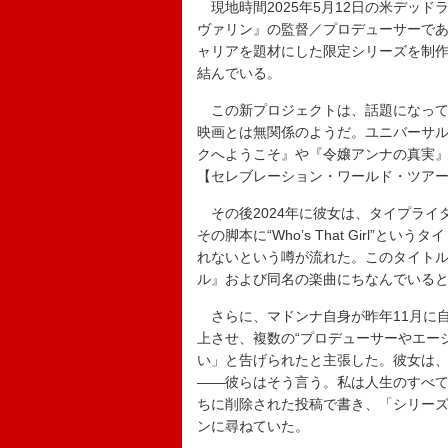
現地時間2025年5月12日の米デッ
ヴァリン』の監督／プロデューサーである
ャリアを題材にした限定シリーズを制作する
結んでいる。
この新プロジェクトは、話題になって
映画とは無関係のようだ。ユニバーサ
クへようこそ』や『令嬢アンナの真実
【セレブレーション・ワールド・ツアー
その後2024年に彼女は、タイプライ
その脚本に“Who’s That Girl
れないという噂が流れた。このタイトル
ル』および同名の楽曲にちなんでいる
さらに、マドンナ自身が昨年11月に
上させ、複数の“プロデューサーやエー
い」と告げられたと主張した。彼女は
――彼らはそう言う。私は人生のすべ
ちに削除された投稿で書き、「シリー
ンに尋ねていた。