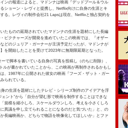
ドラインの報道によると、マドンナは映画『デッドプール＆ウル
ショーン・レヴィと提携し、Netflix向けに自身の生涯とキ
。レヴィの制作会社21 Lapsは現在、Netflixと独占契約を
いたものの延期されていたマドンナの生涯を題材にした長編
ル・ピクチャーズが開発を進めていたこの映画では、『オザー
』などのジュリア・ガーナーが主演予定だったが、マドンナが
】を開始したことを受けて2023年に無期限延期となった。
ターで脚本を書いている自身の写真を投稿し（のちに削除）、
”というタイトルが書かれていたことから、この映画が再制作されるかもし
は、1987年に公開された彼女の映画『フーズ・ザット・ガー
とみられている。
自身の生涯を題材にしたテレビ・シリーズ制作のアイデアを浮
ジェント”から「自分が望む形で映画を制作することはできな
、「規模を縮小しろ、スケールダウンしろ、考えを小さくしろ
てに異議を申し立てられることになるのだと気づいた」と、の
ズか長編映画か、どちらで物語を映像化してほしいか」とファ