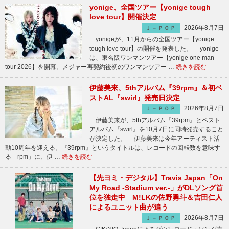
yonige、全国ツアー【yonige tough
love tour】開催決定
2026年8月7日
Ｊ－ＰＯＰ
yonigeが、11月からの全国ツアー【yonige
tough love tour】の開催を発表した。 yonige
は、東名阪ワンマンツアー【yonige one man
tour 2026】を開幕。メジャー再契約後初のワンマンツアー …
続きを読む
伊藤美来、5thアルバム『39rpm』＆初ベ
ストAL『swirl』発売日決定
2026年8月7日
Ｊ－ＰＯＰ
伊藤美来が、5thアルバム『39rpm』とベスト
アルバム『swirl』を10月7日に同時発売すること
が決定した。 伊藤美来は今年アーティスト活
動10周年を迎える。『39rpm』というタイトルは、レコードの回転数を意味す
る「rpm」に、伊 …
続きを読む
【先ヨミ・デジタル】Travis Japan「On
My Road -Stadium ver.-」がDLソング首
位を独走中 M!LKの佐野勇斗＆吉田仁人
によるユニット曲が追う
2026年8月7日
Ｊ－ＰＯＰ