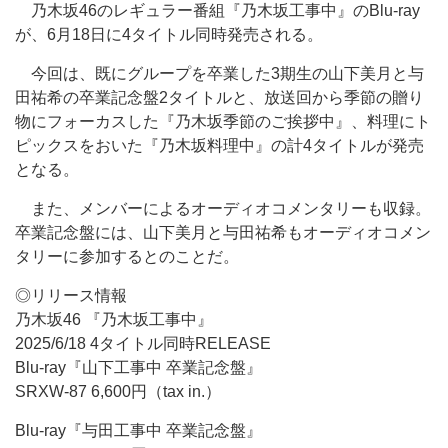
乃木坂46のレギュラー番組『乃木坂工事中』のBlu-ray
が、6月18日に4タイトル同時発売される。
今回は、既にグループを卒業した3期生の山下美月と与
田祐希の卒業記念盤2タイトルと、放送回から季節の贈り
物にフォーカスした『乃木坂季節のご挨拶中』、料理にト
ピックスをおいた『乃木坂料理中』の計4タイトルが発売
となる。
また、メンバーによるオーディオコメンタリーも収録。
卒業記念盤には、山下美月と与田祐希もオーディオコメン
タリーに参加するとのことだ。
◎リリース情報
乃木坂46 『乃木坂工事中』
2025/6/18 4タイトル同時RELEASE
Blu-ray『山下工事中 卒業記念盤』
SRXW-87 6,600円（tax in.）
Blu-ray『与田工事中 卒業記念盤』