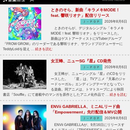
ときのそら、新曲「キラメキMODE！
feat. 響咲リオナ」配信リリース
2026年8月6日
Ｊ－ＰＯＰ
ときのそらが、デジタルシングル「キラメキ
MODE！feat. 響咲リオナ」をリリースした。
新曲はゲストアーティストにVTuberグループ
『FROW GROW』のリーダーである響咲リオナ、サウンドプロデューサーに
TeddyLoidを迎え …
続きを読む
女王蜂、ニューSG『星』CD発売
2026年8月6日
Ｊ－ＰＯＰ
女王蜂が、ニューシングル『星』のCDをリリ
ースした。 「星」は、TVアニメ『天幕のジャ
ードゥーガル』エンディングテーマとなってい
る楽曲。同アニメは、トマトスープにより秋田
書店『Souffle』にて連載中のマンガを原作としたアニメ化作品で …
続きを読む
ENVii GABRIELLA、ミニALリード曲
「Empowerment」先行配信＆MV公開
2026年8月6日
Ｊ－ＰＯＰ
ENVii GABRIELLAが、9月16日にリリースす