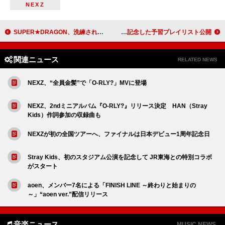
NEXZ
SUPER★DRAGON、洗練された世界観の「Dark Heroes」MV公開
ベック、来日公演を記念した予習プレイリスト公開
関連ニュース
RELATED NEWS
NEXZ、“全員金髪”で「O-RLY?」MVに登場
NEXZ、2ndミニアルバム『O-RLY?』リリース決定 HAN（Stray
Kids）作詞参加の収録曲も
NEXZが初の全国ツアーへ、ファイナルは日本デビュー1周年記念日
Stray Kids、初のスタジアム公演を記念して JR東海との特別コラボ
がスタート
aoen、メンバー7名による「FINISH LINE ～終わりと始まりの
～」“aoen ver.”配信リリース
音楽ニュース
MUSIC NEWS