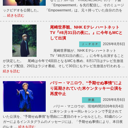
るミニアルバム『TRIGENESICA』のリード曲
「Empowerment」を先行配信し、そのミュージ
ックビデオを公開した。 「Empowerment」は、元々持っていた自分の力を
…
続きを読む
尾崎世界観、NHK Eテレ ハートネット
TV『#8月31日の夜に。』に今年もMCと
して出演
2026年8月6日
Ｊ－ＰＯＰ
尾崎世界観が、NHK Eテレ ハートネット
TV『#8月31日の夜に。』に今年も出演すること
が決定した。 尾崎は今年で4回目となるMCを務め、8月17日はテレビ生放送
とライブ配信、29日はラジオ番組、そして30日にもテレビ生放送が行われる …
続きを読む
バリー・マニロウ、“予期せぬ事情”によ
り延期されていた米ケンタッキー公演を
再度中止
2026年8月6日
洋楽
バリー・マニロウが、現地時間2026年8月4日
に米ケンタッキー州レキシントンで予定されて
いた公演を、“予期せぬ事情”を理由に二度目のキャンセルとした。83歳のシン
ガーによるインスタグラムのメッセージには、「予期せぬ事情により、本日夜
のレキ …
続きを読む