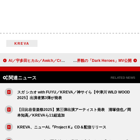
KREVA
AI／宇多田ヒカル／Awich／Creepy Nuts／ちゃんみな／藤井 風／ミセス／YOASOBIが【MUSIC AWARDS JAPAN】でパフォーマンス決定
SUPER★DRAGON、洗練された世界観の「Dark Heroes」MV公開
関連ニュース
RELATED NEWS
スガ シカオ with FUYU／KREVA／神サイら【中津川 WILD WOOD
2025】出演者第3弾が発表
【日比谷音楽祭2025】第三弾出演アーティスト発表 清塚信也／岡
本知高／KREVAら11組追加
KREVA、ニューAL『Project K』CD＆配信リリース