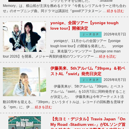
ジックビデオを公開した。 「Shadow
Memory」は、横山裕が主演を務めるドラマ『今夜もシリアルキラーと待ち合わ
せ』のオープニング曲。同ドラマは講談社『good!アフタヌーン …
続きを読む
yonige、全国ツアー【yonige tough
love tour】開催決定
2026年8月7日
Ｊ－ＰＯＰ
yonigeが、11月からの全国ツアー【yonige
tough love tour】の開催を発表した。 yonige
は、東名阪ワンマンツアー【yonige one man
tour 2026】を開幕。メジャー再契約後初のワンマンツアー …
続きを読む
伊藤美来、5thアルバム『39rpm』＆初ベ
ストAL『swirl』発売日決定
2026年8月7日
Ｊ－ＰＯＰ
伊藤美来が、5thアルバム『39rpm』とベスト
アルバム『swirl』を10月7日に同時発売すること
が決定した。 伊藤美来は今年アーティスト活
動10周年を迎える。『39rpm』というタイトルは、レコードの回転数を意味す
る「rpm」に、伊 …
続きを読む
【先ヨミ・デジタル】Travis Japan「On
My Road -Stadium ver.-」がDLソング首