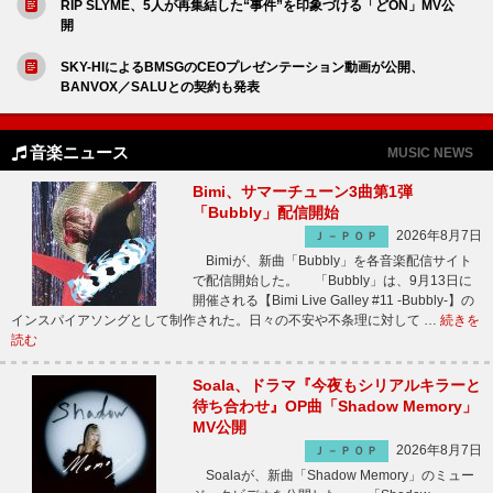
RIP SLYME、5人が再集結した“事件”を印象づける「どON」MV公
開
SKY-HIによるBMSGのCEOプレゼンテーション動画が公開、
BANVOX／SALUとの契約も発表
音楽ニュース
MUSIC NEWS
Bimi、サマーチューン3曲第1弾
「Bubbly」配信開始
2026年8月7日
Ｊ－ＰＯＰ
Bimiが、新曲「Bubbly」を各音楽配信サイト
で配信開始した。 「Bubbly」は、9月13日に
開催される【Bimi Live Galley #11 -Bubbly-】の
インスパイアソングとして制作された。日々の不安や不条理に対して …
続きを
読む
Soala、ドラマ『今夜もシリアルキラーと
待ち合わせ』OP曲「Shadow Memory」
MV公開
2026年8月7日
Ｊ－ＰＯＰ
Soalaが、新曲「Shadow Memory」のミュー