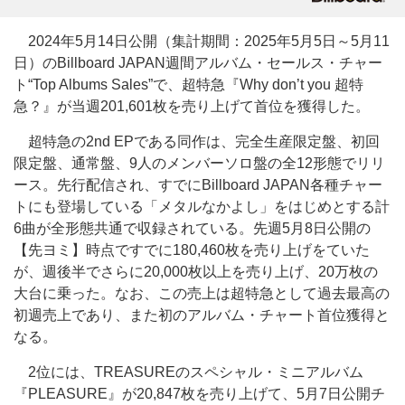
2024年5月14日公開（集計期間：2025年5月5日～5月11
日）のBillboard JAPAN週間アルバム・セールス・チャー
ト“Top Albums Sales”で、超特急『Why don’t you 超特
急？』が当週201,601枚を売り上げて首位を獲得した。
超特急の2nd EPである同作は、完全生産限定盤、初回
限定盤、通常盤、9人のメンバーソロ盤の全12形態でリリ
ース。先行配信され、すでにBillboard JAPAN各種チャー
トにも登場している「メタルなかよし」をはじめとする計
6曲が全形態共通で収録されている。先週5月8日公開の
【先ヨミ】時点ですでに180,460枚を売り上げをていた
が、週後半でさらに20,000枚以上を売り上げ、20万枚の
大台に乗った。なお、この売上は超特急として過去最高の
初週売上であり、また初のアルバム・チャート首位獲得と
なる。
2位には、TREASUREのスペシャル・ミニアルバム
『PLEASURE』が20,847枚を売り上げて、5月7日公開チ