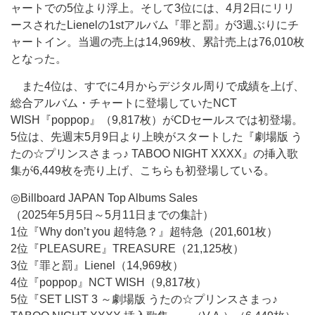
ャートでの5位より浮上。そして3位には、4月2日にリリ
ースされたLienelの1stアルバム『罪と罰』が3週ぶりにチ
ャートイン。当週の売上は14,969枚、累計売上は76,010枚
となった。
また4位は、すでに4月からデジタル周りで成績を上げ、
総合アルバム・チャートに登場していたNCT
WISH『poppop』（9,817枚）がCDセールスでは初登場。
5位は、先週末5月9日より上映がスタートした『劇場版 う
たの☆プリンスさまっ♪ TABOO NIGHT XXXX』の挿入歌
集が6,449枚を売り上げ、こちらも初登場している。
◎Billboard JAPAN Top Albums Sales
（2025年5月5日～5月11日までの集計）
1位『Why don’t you 超特急？』超特急（201,601枚）
2位『PLEASURE』TREASURE（21,125枚）
3位『罪と罰』Lienel（14,969枚）
4位『poppop』NCT WISH（9,817枚）
5位『SET LIST 3 ～劇場版 うたの☆プリンスさまっ♪