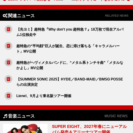
関連ニュース
RELATED NEWS
【先ヨミ】超特急『Why don't you 超特急？』18万枚で現在アルバ
ム1位独走中
超特急の“平均顔”巨人が誕生、恋に溶け落ちる「キャラメルハー
ト」MV公開
超特急がヘヴィメタルバンドに、“メタル系トンチキ曲”「メタルな
かよし」MV公開
【SUMMER SONIC 2025】HYDE／BAND-MAID／BMSG POSSE
らの出演決定
Lienel、9月より東名阪ツアー開催
音楽ニュース
MUSIC NEWS
SUPER EIGHT、2027年春にニューアル
バム発売＆アリーナツアー開催