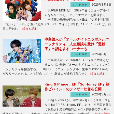
2026年8月8日
Ｊ－ＰＯＰ
SUPER EIGHTが、2027年春にニューアルバ
ムをリリースし、アリーナツアーを開催する。
本情報の発表が行われた日は、“令和8年8月8
日”という「888」が並ぶ“超八（スーパーエイト）の日”。SUPER EIGHTは、前
日に行われ …
続きを読む
中島健人が『オールナイトニッポン』パ
ーソナリティ、人生相談を受け『遊戯
王』の話をするコーナーも
2026年8月8日
Ｊ－ＰＯＰ
中島健人が、2026年8月14日深夜に放送とな
るニッポン放送『オールナイトニッポン』のパ
ーソナリティを担当する。 8月19日にニューシングル『鬼事 / Fiction Love』
がリリースされることを記念して、中島健人が通称“1部”のパ …
続きを読む
King & Prince、EP『So Honey EP』制
作ビハインドのティザー映像を公開
2026年8月8日
Ｊ－ＰＯＰ
King & Princeが、2026年9月2日にリリースと
なる1st EP『So Honey EP』より、初回限定盤B
に収録されるEP制作ビハインド映像のティザー