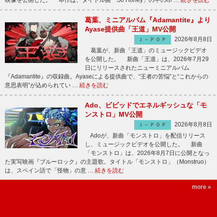
映像を公開した。 本作は、タイトル曲「So Honey」の中の印 …
続きを読む
葛葉、ミニアルバム『Adamantite』より
Ayase提供曲「王道」MV公開
2026年8月8日
Ｊ－ＰＯＰ
葛葉が、新曲「王道」のミュージックビデオ
を公開した。 新曲「王道」は、2026年7月29
日にリリースされたニューミニアルバム
『Adamantite』の収録曲。Ayaseによる提供曲で、“王者の苦悩”と“これからの
意思表明”が込められてい …
続きを読む
Ado、ビビッドでエネルギッシュな「モ
ンストロ」MV公開
2026年8月8日
Ｊ－ＰＯＰ
Adoが、新曲「モンストロ」を配信リリース
し、ミュージックビデオを公開した。 新曲
「モンストロ」は、2026年8月7日に公開となっ
た実写映画『ブルーロック』の主題歌。タイトル「モンストロ」（Monstruo）
は、スペイン語で「怪物」の意 …
続きを読む
more »