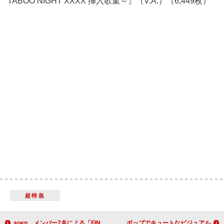
TABOO NIGHT XXXX 挿入歌集～』（V.A.）（6,449枚）
超特急
aoen、メンバー7名による「FINISH LINE ～終わりと始まりの～」“aoen ver.”配信リリース
IS:SUE×Reebokのコラボ第2弾、ポップでキュートなビジュアル