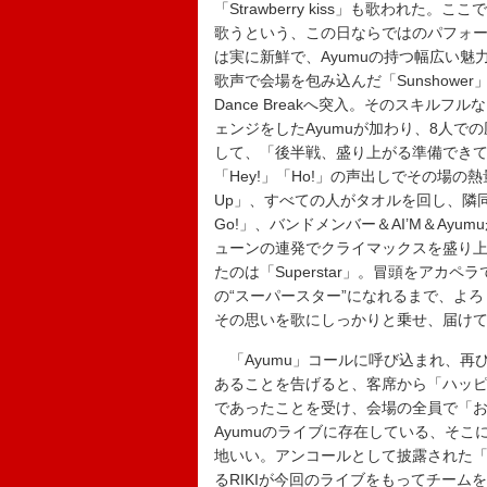
「Strawberry kiss」も歌われ
歌うという、この日ならではのパフォ
は実に新鮮で、Ayumuの持つ幅広い
歌声で会場を包み込んだ「Sunshower
Dance Breakへ突入。そのスキ
ェンジをしたAyumuが加わり、8人での
して、「後半戦、盛り上がる準備できて
「Hey!」「Ho!」の声出しでその場の
Up」、すべての人がタオルを回し、隣同士
Go!」、バンドメンバー＆AI’M＆Ayu
ューンの連発でクライマックスを盛り
たのは「Superstar」。冒頭をアカ
の“スーパースター”になれるまで、よ
その思いを歌にしっかりと乗せ、届け
「Ayumu」コールに呼び込まれ、再び
あることを告げると、客席から「ハッ
であったことを受け、会場の全員で「
Ayumuのライブに存在している、そ
地いい。アンコールとして披露された「A
るRIKIが今回のライブをもってチー