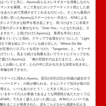
た。ここではバンドと共に、Ayumu自らもエレキギターを演奏しながら
ーマンスを展開。そこで見せたロックアーティスト然とした姿
魅力をあらためて実感させてくれるものだった。そこから最高の
」を歌い切ったAyumuはステージから一旦去り、AI’Mによる
ルフルなダンスで大きな歓声を巻き起こすと、気づけばそこに衣装チ
圧巻のダンスを魅せながら「Over You」へとなだれ込む。そ
ますか？」と投げかけたAyumuは、客席を半分にわけ、
熱量をぐいぐいと高め、クラップで会場をひとつにした「Light
で肩を組んでヘドバンも繰り出した「Where Do We
muが圧巻のソロプレイを叩きつけた「Tangerine」と、キラーチ
上げていく。高まり続ける熱量を注いでラストにドロップされ
ペラで届けたAyumuは、「俺が目指すのはまだまだ上。みんな
ろしくお願いします」と心の中に広がる大きな決意を吐き出し、
て本編を終了させた。
ステージに現れたAyumu。翌日の5月12日が25歳の誕生日で
ピーバースディ」の歌が贈られる。さらにライブ当日が母の日
お母さん、いつもありがとう！」と大きく叫ぶシーンも。
こにいるすべての人が家族であるような関係性があたたかくて心
TARI」で大きく盛り上がった後には、AI’Mのメンバーであ
ムを離れることが発表された。涙をこらえながら感謝を伝える