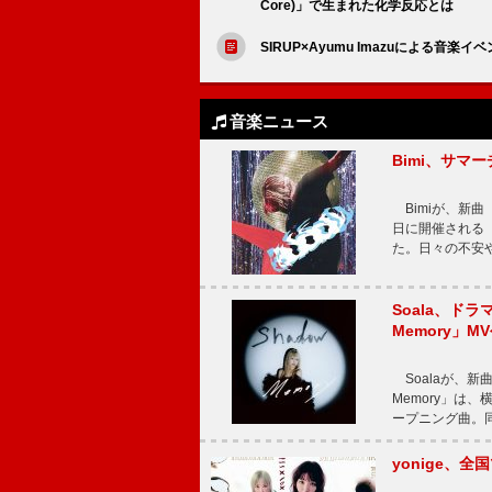
Core)」で生まれた化学反応とは
SIRUP×Ayumu Imazuによる音楽イベ
音楽ニュース
Bimi、サマ
Bimiが、新曲「
日に開催される【Bi
た。日々の不安
Soala、ド
Memory」M
Soalaが、新曲
Memory」は
ープニング曲。同
yonige、全国