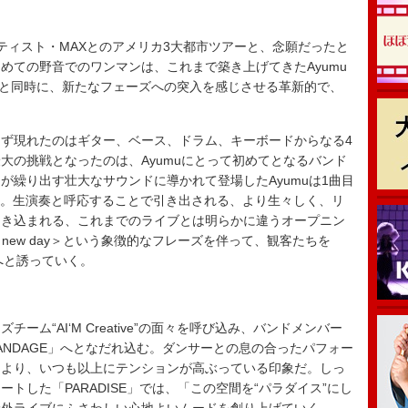
ィスト・MAXとのアメリカ3大都市ツアーと、念願だったと
めての野音でのワンマンは、これまで築き上げてきたAyumu
あると同時に、新たなフェーズへの突入を感じさせる革新的で、
ず現れたのはギター、ベース、ドラム、キーボードからなる4
大の挑戦となったのは、Ayumuにとって初めてとなるバンド
が繰り出す壮大なサウンドに導かれて登場したAyumuは1曲目
させた。生演奏と呼応することで引き出される、より生々しく、リ
引き込まれる、これまでのライブとは明らかに違うオープニン
and new day＞という象徴的なフレーズを伴って、観客たちを
）へと誘っていく。
ム“AI‘M Creative”の面々を呼び込み、バンドメンバー
BANDAGE」へとなだれ込む。ダンサーとの息の合ったパフォー
により、いつも以上にテンションが高ぶっている印象だ。しっ
トした「PARADISE」では、「この空間を“パラダイス”にし