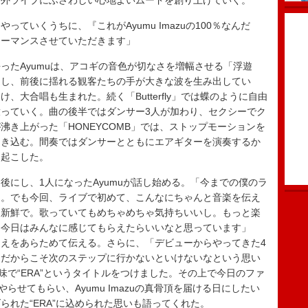
野外ライブにふさわしい心地よいムードを創り上げていく。
ていくうちに、『これがAyumu Imazuの100％なんだ
ォーマンスさせていただきます」
たAyumuは、アコギの音色が切なさを増幅させる「浮遊
促し、前後に揺れる観客たちの手が大きな波を生み出してい
大合唱も生まれた。続く「Butterfly」では蝶のように自由
っていく。曲の後半ではダンサー3人が加わり、セクシーでク
沸き上がった「HONEYCOMB」では、ストップモーションを
引き込む。間奏ではダンサーとともにエアギターを演奏するか
き起こした。
にし、1人になったAyumuが話し始める。「今までの僕のラ
て。でも今回、ライブで初めて、こんなにちゃんと音楽を伝え
く新鮮で。歌っていてもめちゃめちゃ気持ちいいし。もっと楽
を今日はみんなに感じてもらえたらいいなと思っています」
えをあらためて伝える。さらに、「デビューからやってきた4
。だからこそ次のステップに行かないといけないなという思い
味で“ERA”というタイトルをつけました。その上で今日のファ
らせてもらい、Ayumu Imazuの真骨頂を届ける日にしたい
られた“ERA”に込められた思いも語ってくれた。