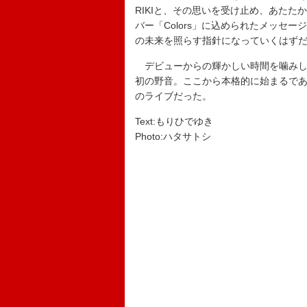
RIKIと、その思いを受け止め、あたた
バー「Colors」に込められたメッセ
の未来を照らす指針になっていくはず
デビューからの輝かしい時間を噛みし
初の野音。ここから本格的に始まるであろう
のライブだった。
Text:もりひでゆき
Photo:ハタサトシ