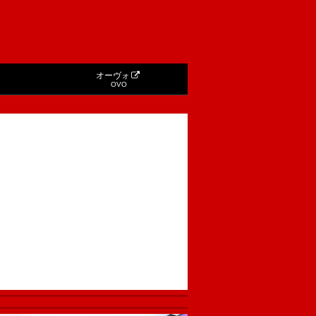
オーヴォ
OVO