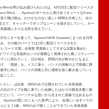
 Rihoを呼び込み届けられたのは、4月23日に配信リリースさ
. Furui Riho)」。Ayumuのボーカルと掛け合うキュートなFurui
全員で飛び跳ね、かけがえのない楽しい時間を共有した。次の
メンバーを交えて、キャッチ―でポップなシーンを描き出していく。オー
つ高揚感にさらなる彩を添えていく。
ターを使って、AyumuやAI’M Creativeにまつわる日常
み、その後のパートでは2月に配信リリースされた
！日本レコード大賞』企画賞 受賞曲として大きな話題を集めた
ワールドワイドな音楽的センスが遺憾なく発揮された横ノリナンバー
ーヴィに揺れていく。日が傾き、照明の光が鮮やかになると、
告げ、「雨跡」を。イスに座り、バンドの演奏の上で情感に満
。後半に向け、バンドの演奏と共に感情を強く解き放っていく
び起こした。
いたい」は以前、SNSのみで公開されていた未発表曲。
この日のライブを観に来ていた結婚したばかりの親友夫妻に届
のだという。パーソナルな思いから生まれた楽曲ではあるもの
、Ayumuの思いのこもった歌声により、会場にいるすべての
らにもう1曲、SNSのみで聴くことができていた未発表曲