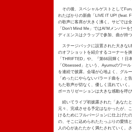
その後、スペシャルゲストとしてFurui
れたばかりの新曲「LIVE IT UP! (feat
の歌声に客席が大きく沸く。サビでは
「Don’t Mind Me」ではAI’M
ディエンスはクラップで参加、曲が持
ステージバックに設置された大きなLEDモニ
のオフショットを紹介するコーナーを挟
「THRIFTED」や、『第66回輝く
「Obsessed」という、Ayumuの
を連続で披露。会場が心地よく、グル
「めったにやらないバラード曲を」と
ちた歌声が切なく、優しく流れていく
ボーカリゼーションは大きな感動を呼
続いてライブ初披露された「あなたと
元々、完成させる予定はなかったが、
けるためにフルバージョンに仕上げた
の、そこに込められたたっぷりの愛情と
人の心があたたかく満たされていく。さ