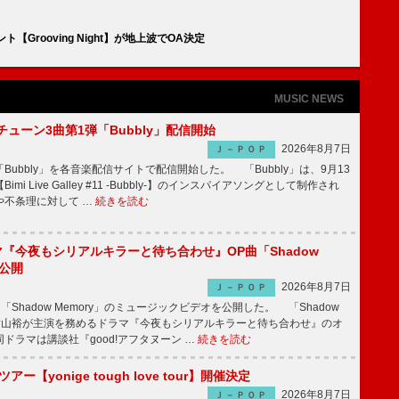
ント【Grooving Night】が地上波でOA決定
MUSIC NEWS
ーチューン3曲第1弾「Bubbly」配信開始
2026年8月7日
Ｊ－ＰＯＰ
Bubbly」を各音楽配信サイトで配信開始した。 「Bubbly」は、9月13
mi Live Galley #11 -Bubbly-】のインスパイアソングとして制作され
や不条理に対して …
続きを読む
ラマ『今夜もシリアルキラーと待ち合わせ』OP曲「Shadow
V公開
2026年8月7日
Ｊ－ＰＯＰ
「Shadow Memory」のミュージックビデオを公開した。 「Shadow
、横山裕が主演を務めるドラマ『今夜もシリアルキラーと待ち合わせ』のオ
ドラマは講談社『good!アフタヌーン …
続きを読む
ツアー【yonige tough love tour】開催決定
2026年8月7日
Ｊ－ＰＯＰ