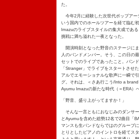
た。
今年2月に経験した次世代ポップアーテ
いう国内でのホールツアーを経て臨む初
Imazuのライブスタイルの集大成で
挑戦に満ち溢れた一夜となった。
開演時刻となった野音のステージにま
人のバンドメンバー。そう、この日の最
セットでのライブであったこと。バンド
「Stranger」でライブをスタート
アルでエモーショナルな歌声に一瞬で
グ。それは、＜さあ行こう/Into a br
Ayumu Imazuの新たな時代（＝ERA
「野音、盛り上がってますか！」
そんな一言ともにおなじみのダンサーズチー
とAyumuを含めた総勢12名で2曲目「
マンスも生バンドならではのグルーブ
とりとしたピアノのイントロを経てスター