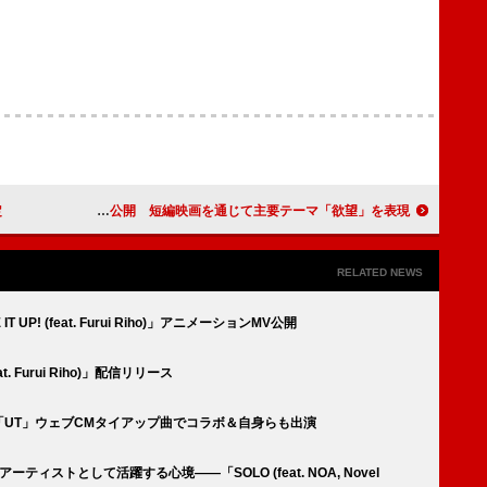
定
ENHYPEN、ミニアルバム『DESIRE : UNLEASH』コンセプトシネマ公開 短編映画を通じて主要テーマ「欲望」を表現
RELATED NEWS
 UP! (feat. Furui Riho)」アニメーションMV公開
eat. Furui Riho)」配信リリース
、ユニクロ「UT」ウェブCMタイアップ曲でコラボ＆自身らも出演
ーティストとして活躍する心境――「SOLO (feat. NOA, Novel