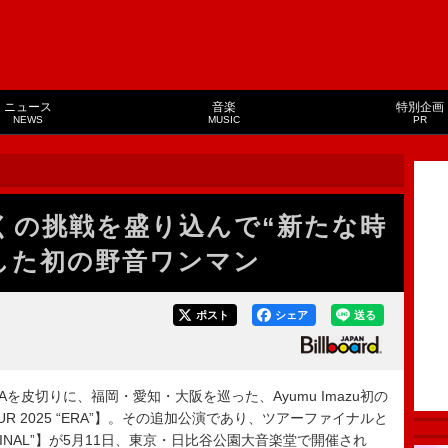
ニュース
音楽
特別企画
NEWS
MUSIC
PR
、多くの挑戦を盛り込んで“新たな時
した初の野音ワンマン
ポスト
シェア
送る
BUYAを皮切りに、福岡・愛知・大阪を巡った、Ayumu Imazu初の
 TOUR 2025 “ERA”】。その追加公演であり、ツアーファイナルと
 “ERA-FINAL”】が5月11日、東京・日比谷公園大音楽堂で開催され