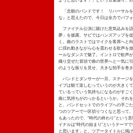
ようと思います！」という言葉通り、
「念願のバンドです！ リハーサルをやっ
な』と思えたので、今日は全力でパフ
ファイナル公演に賭けた意気込みを語っ
夢」を披露。サビではハンズアップを
く。曲のラストではマイクを客席へと向け、
に揺れ動きながら心を震わせる歌声を放
ールなダンスで魅了。イントロで歓声が
織り交ぜた冒頭で曲の世界へと一気に
のような振りを見せ、大きな拍手を巻
バンドとダンサーが一旦、ステージを後
イブは観て楽しむっていうのが大きく
ているっていう気持ちになるのがすご
曲に気持ちがのっかるというか。それ
と、バンドセットでのライブへの手ごた
つのツアーで一区切りつくなと思って
もあったので、”時代の終わり”という意
イナルは“時代の始まり”というテーマでや
と思います」と、ツアータイトルに掲げ