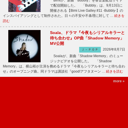
Bimiが、新曲「Bubbly」を各音楽配信サイト
で配信開始した。 「Bubbly」は、9月13日に
開催される【Bimi Live Galley #11 -Bubbly-】の
インスパイアソングとして制作された。日々の不安や不条理に対して …
続きを
読む
Soala、ドラマ『今夜もシリアルキラーと
待ち合わせ』OP曲「Shadow Memory」
MV公開
2026年8月7日
Ｊ－ＰＯＰ
Soalaが、新曲「Shadow Memory」のミュー
ジックビデオを公開した。 「Shadow
Memory」は、横山裕が主演を務めるドラマ『今夜もシリアルキラーと待ち合わ
せ』のオープニング曲。同ドラマは講談社『good!アフタヌーン …
続きを読む
more »