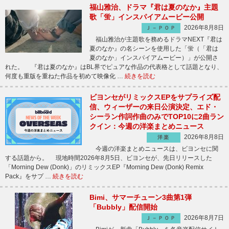
福山雅治、ドラマ『君は夏のなか』主題
歌「蛍」インスパイアムービー公開
2026年8月8日
Ｊ－ＰＯＰ
福山雅治が主題歌を務めるドラマNEXT『君は
夏のなか』の名シーンを使用した「蛍（「君は
夏のなか」インスパイアムービー）」が公開さ
れた。 『君は夏のなか』はBL界でピュアな作品の代表格として話題となり、
何度も重版を重ねた作品を初めて映像化 …
続きを読む
ビヨンセがリミックスEPをサプライズ配
信、ウィーザーの来日公演決定、エド・
シーラン作詞作曲のみでTOP10に2曲ラン
クイン：今週の洋楽まとめニュース
2026年8月8日
洋楽
今週の洋楽まとめニュースは、ビヨンセに関
する話題から。 現地時間2026年8月5日、ビヨンセが、先日リリースした
「Morning Dew (Donk)」のリミックスEP『Morning Dew (Donk) Remix
Pack』をサプ …
続きを読む
Bimi、サマーチューン3曲第1弾
「Bubbly」配信開始
2026年8月7日
Ｊ－ＰＯＰ