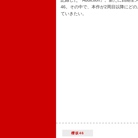
記録した『Addiction』。新たに四
46。その中で、本作が2周目以降にど
ていきたい。
櫻坂46