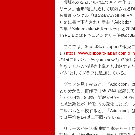
櫻坂46の2ndアルバムである本作は、初
リース。全形態に共通して収録されるDIS
ら最新シングル『UDAGAWA GENE
ために書き下ろされた新曲「Addictio
ス集
『Sakurazaka46 Remixes』
と20
TYPE-Bにはドキュメンタリー映像のBl
ここでは、SoundScanJapanの販売
1（
https://www.billboard-japan.com/d
の1stアルバム『As you know
的なアルバムの販売比率とも比較するた
バム”としてグラフに追加している。
グラフを見てみると、『Addiction』
とが分かる。前作では55.7%を記録してい
部が10.4%→9.3%、近畿が9.9%
地域は殆どが±1%以内の変化にとどま
アルバムと比較すると、『Addicti
ては平均を1%以上下回っている。
リリースから10週連続で本チャートに登場