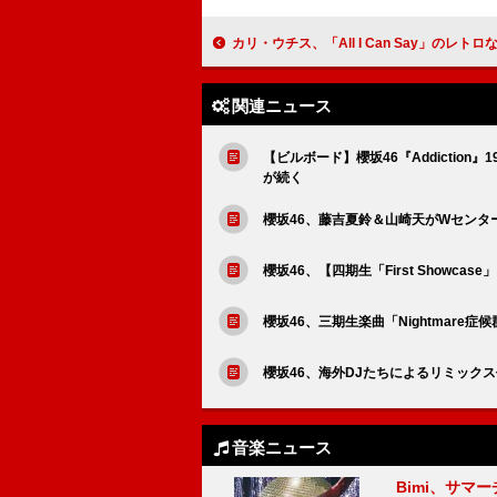
カリ・ウチス、「All I Can Say」のレトロなビジュアラ
関連ニュース
【ビルボード】櫻坂46『Addiction』
が続く
櫻坂46、藤吉夏鈴＆山崎天がWセンターの
櫻坂46、【四期生「First Showc
櫻坂46、三期生楽曲「Nightmare症
櫻坂46、海外DJたちによるリミックス作品
音楽ニュース
Bimi、サマ