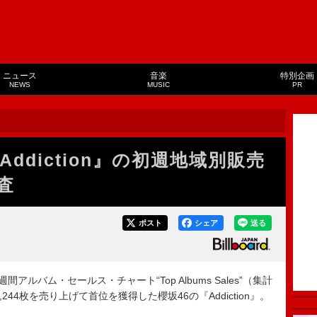
ニュース
音楽
特別企画
NEWS
MUSIC
PR
ddiction』の初週地域別販売
査
ポスト
シェア
送る
AN週間アルバム・セールス・チャート“Top Albums Sales”（集計
,244枚を売り上げて首位を獲得した櫻坂46の『Addiction』。