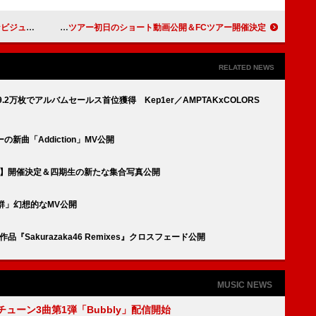
イザー解禁
flumpool、10年ぶりZeppツアー初日のショート動画公開＆FCツアー開催決定
RELATED NEWS
19.2万枚でアルバムセールス首位獲得 Kep1er／AMPTAKxCOLORS
新曲「Addiction」MV公開
ase」】開催決定＆四期生の新たな集合写真公開
候群」幻想的なMV公開
『Sakurazaka46 Remixes』クロスフェード公開
MUSIC NEWS
ーチューン3曲第1弾「Bubbly」配信開始