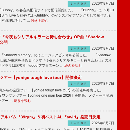
2026年8月7日
Ｊ－ＰＯＰ
Bubbly」を各音楽配信サイトで配信開始した。 「Bubbly」は、9月13
mi Live Galley #11 -Bubbly-】のインスパイアソングとして制作され
や不条理に対して …
続きを読む
ラマ『今夜もシリアルキラーと待ち合わせ』OP曲「Shadow
V公開
2026年8月7日
Ｊ－ＰＯＰ
「Shadow Memory」のミュージックビデオを公開した。 「Shadow
、横山裕が主演を務めるドラマ『今夜もシリアルキラーと待ち合わせ』のオ
ドラマは講談社『good!アフタヌーン …
続きを読む
ツアー【yonige tough love tour】開催決定
2026年8月7日
Ｊ－ＰＯＰ
月からの全国ツアー【yonige tough love tour】の開催を発表した。
阪ワンマンツアー【yonige one man tour 2026】を開幕。メジャー再契約
ツアー …
続きを読む
hアルバム『39rpm』＆初ベストAL『swirl』発売日決定
2026年8月7日
Ｊ－ＰＯＰ
hアルバム『39rpm』とベストアルバム『swirl』を10月7日に同時発売す