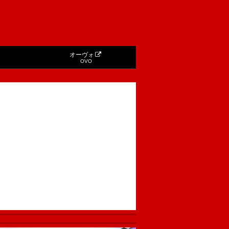
オーヴォ
OVO