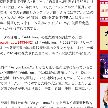
回限定盤 TYPE-A・B、そして通常盤の3形態で4月30日にリ
C 1には、2023年にリリースした5thシングルの『桜月』か
RATION』までの表題曲とカップリング曲、さらには本アルバムの
n」などを含む全24曲が収録。初回限定盤 TYPE-Aにはリミック
24年に開催した東京ドーム公演のライブBlu-ray、初回限定盤
u-rayがそれぞれ付属する。
データを使用し『Addiction』の販売動向を調査する。図
_news/image/149344/2
）は『Addiction』と2022年8月リリース
?』の実店舗での発売初週の地域別販売比率のグラフとなる。また、一般
め、2025年に発売された全てのアルバムの販売比率も“全アル
は前作『As you know?』とかなり近い販売比率になっているこ
た関東が『Addiction』では63.6%に増加しており、逆に中
→9.7%と微減。前作から変動している地域はあるものの、関東以外の
っており、グループに対する支持の安定感が窺える。また、全
on』は関東の数値が平均より高く、中部、近畿、中国、四国におい
し続けた前作『As you know?』を上回る初週販売枚数を