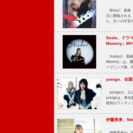
Bimiが、新曲「
日に開催される【Bi
た。日々の不安
Soala、ド
Memory」M
Soalaが、新曲
Memory」は
ープニング曲。同
yonige、全国
yonigeが、11
yonigeは、東名
後初のワンマン
伊藤美来、5t
伊藤美来が、5t