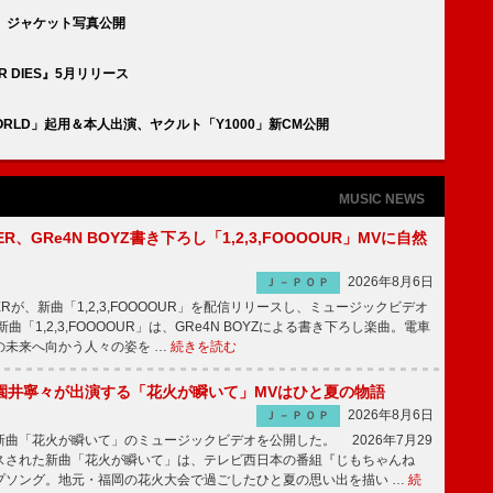
IES』ジャケット写真公開
R DIES』5月リリース
 WORLD」起用＆本人出演、ヤクルト「Y1000」新CM公開
MUSIC NEWS
PPER、GRe4N BOYZ書き下ろし「1,2,3,FOOOOUR」MVに自然
2026年8月6日
Ｊ－ＰＯＰ
PPERが、新曲「1,2,3,FOOOOUR」を配信リリースし、ミュージックビデオ
「1,2,3,FOOOOUR」は、GRe4N BOYZによる書き下ろし楽曲。電車
の未来へ向かう人々の姿を …
続きを読む
園井寧々が出演する「花火が瞬いて」MVはひと夏の物語
2026年8月6日
Ｊ－ＰＯＰ
曲「花火が瞬いて」のミュージックビデオを公開した。 2026年7月29
スされた新曲「花火が瞬いて」は、テレビ西日本の番組『じもちゃんね
プソング。地元・福岡の花火大会で過ごしたひと夏の思い出を描い …
続