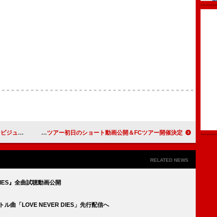
イザー解禁
flumpool、10年ぶりZeppツアー初日のショート動画公開＆FCツアー開催決定
RELATED NEWS
R DIES』全曲試聴動画公開
ル曲「LOVE NEVER DIES」先行配信へ