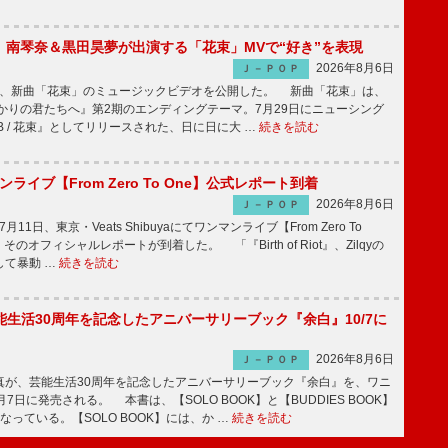
ake、南琴奈＆黒田昊夢が出演する「花束」MVで“好き”を表現
2026年8月6日
Ｊ－ＰＯＰ
keが、新曲「花束」のミュージックビデオを公開した。 新曲「花束」は、
かりの君たちへ』第2期のエンディングテーマ。7月29日にニューシング
LB / 花束』としてリリースされた、日に日に大 …
続きを読む
マンライブ【From Zero To One】公式レポート到着
2026年8月6日
Ｊ－ＰＯＰ
7月11日、東京・Veats Shibuyaにてワンマンライブ【From Zero To
そのオフィシャルレポートが到着した。 「『Birth of Riot』、Zilqyの
して暴動 …
続きを読む
生活30周年を記念したアニバーサリーブック『余白』10/7に
2026年8月6日
Ｊ－ＰＯＰ
が、芸能生活30周年を記念したアニバーサリーブック『余白』を、ワニ
7日に発売される。 本書は、【SOLO BOOK】と【BUDDIES BOOK】
なっている。【SOLO BOOK】には、か …
続きを読む