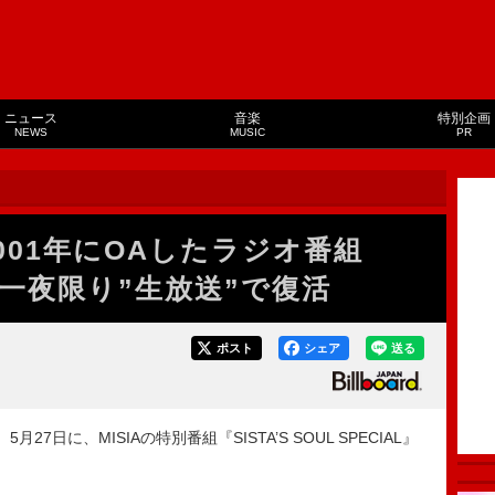
ニュース
音楽
特別企画
NEWS
MUSIC
PR
と2001年にOAしたラジオ番組
UL』一夜限り”生放送”で復活
ポスト
シェア
送る
月27日に、MISIAの特別番組『SISTA’S SOUL SPECIAL』