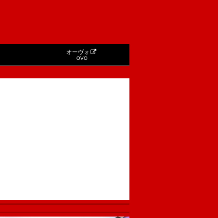
オーヴォ
OVO