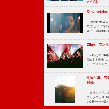
きを読む
Omoinot
Omoinota
TVアニメ『花ざ
ル『FLASHBU
Zilqy、ワン
Zilqyが2026年
One】を開催し、
ムーヴメントと
生田斗真、芸能
発売
俳優の生田斗真
ブックスより10月
の2冊一体仕様と