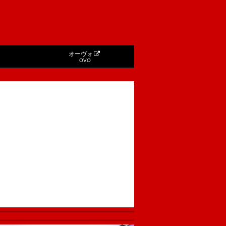
オーヴォ
OVO