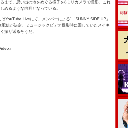
に至るまで、思い出の地をめぐる様子を8ミリカメラで撮影。これ
楽しめるような内容となっている。
ube Liveにて、メンバーによる“「SUNNY SIDE UP」
生配信が決定。ミュージックビデオ撮影時に回していたメイキ
しく振り返るそうだ。
Video』