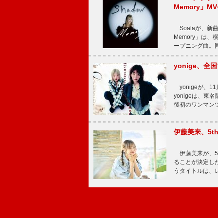
Memory」M
Soalaが、新曲
Memory」は
ープニング曲。同
yonige、全国
yonigeが、11
yonigeは、東名
後初のワンマン
伊藤美来、5t
伊藤美来が、5t
ることが決定した
うタイトルは、レ