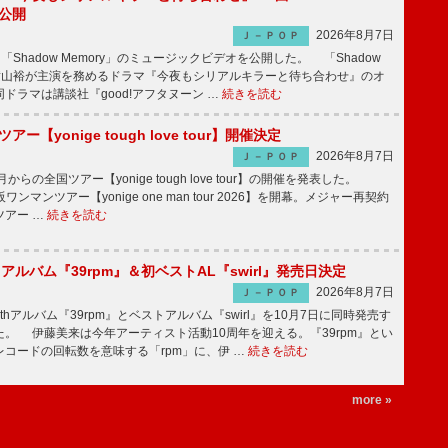
V公開
2026年8月7日
Ｊ－ＰＯＰ
「Shadow Memory」のミュージックビデオを公開した。 「Shadow
、横山裕が主演を務めるドラマ『今夜もシリアルキラーと待ち合わせ』のオ
ドラマは講談社『good!アフタヌーン …
続きを読む
ツアー【yonige tough love tour】開催決定
2026年8月7日
Ｊ－ＰＯＰ
月からの全国ツアー【yonige tough love tour】の開催を発表した。
阪ワンマンツアー【yonige one man tour 2026】を開幕。メジャー再契約
ツアー …
続きを読む
hアルバム『39rpm』＆初ベストAL『swirl』発売日決定
2026年8月7日
Ｊ－ＰＯＰ
hアルバム『39rpm』とベストアルバム『swirl』を10月7日に同時発売す
。 伊藤美来は今年アーティスト活動10周年を迎える。『39rpm』とい
コードの回転数を意味する「rpm」に、伊 …
続きを読む
more »