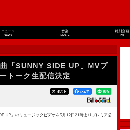
ニュース
音楽
特別企画
NEWS
MUSIC
PR
新曲「SUNNY SIDE UP」MVプ
ートーク生配信決定
ポスト
シェア
送る
SIDE UP」のミュージックビデオを5月12日21時よりプレミア公