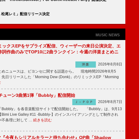
eat. 松尾レミ」配信リリース決定
MUSIC NEWS
ミックスEPをサプライズ配信、ウィーザーの来日公演決定、エ
作詞作曲のみでTOP10に2曲ランクイン：今週の洋楽まとめニ
2026年8月8日
洋楽
めニュースは、ビヨンセに関する話題から。 現地時間2026年8月5
日リリースした「Morning Dew (Donk)」のリミックスEP『Morning
む
ーチューン3曲第1弾「Bubbly」配信開始
2026年8月7日
Ｊ－ＰＯＰ
Bubbly」を各音楽配信サイトで配信開始した。 「Bubbly」は、9月13
mi Live Galley #11 -Bubbly-】のインスパイアソングとして制作され
や不条理に対して …
続きを読む
ラマ『今夜もシリアルキラーと待ち合わせ』OP曲「Shadow