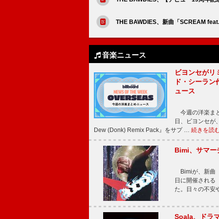
THE BAWDIES、新曲「SCREAM f
音楽ニュース
ビヨンセがリ
ド・シーラン
ュース
今週の洋楽まと
日、ビヨンセが、先
Dew (Donk) Remix Pack』をサプ …
続きを読
Bimi、サマ
Bimiが、新曲「
日に開催される【Bi
た。日々の不安
Soala、ド