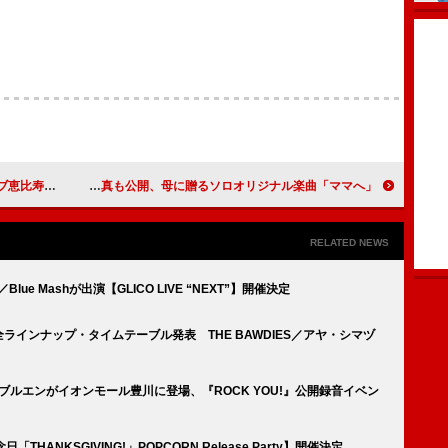
ーム開催決定
豆原一成（JO1）幼少期の写真も公開、母に贈るソロオリジナル楽曲「ママへ」
RELATED NEWS
S／Blue Mashが出演【GLICO LIVE “NEXT”】開催決定
S】全ラインナップ・タイムテーブル発表 THE BAWDIES／アヤ・シマヅ
HORN／ブルエンがイオンモール豊川に登場、『ROCK YOU!』公開録音イベン
「THANKSGIVING!」POPCORN Release Party】開催決定