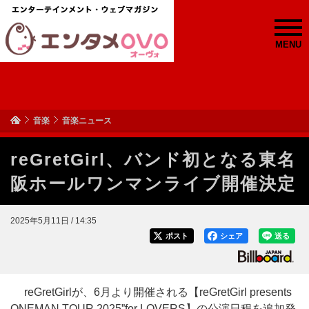
MENU
音楽
音楽ニュース
reGretGirl、バンド初となる東名
阪ホールワンマンライブ開催決定
2025年5月11日 / 14:35
ポスト
シェア
送る
reGretGirlが、6月より開催される【reGretGirl presents
ONEMAN TOUR 2025”for LOVERS】の公演日程を追加発