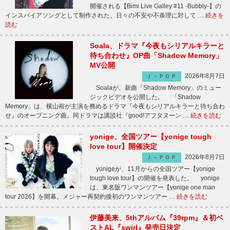
開催される【Bimi Live Galley #11 -Bubbly-】の
インスパイアソングとして制作された。日々の不安や不条理に対して …
続きを
読む
Soala、ドラマ『今夜もシリアルキラーと
待ち合わせ』OP曲「Shadow Memory」
MV公開
2026年8月7日
Ｊ－ＰＯＰ
Soalaが、新曲「Shadow Memory」のミュー
ジックビデオを公開した。 「Shadow
Memory」は、横山裕が主演を務めるドラマ『今夜もシリアルキラーと待ち合わ
せ』のオープニング曲。同ドラマは講談社『good!アフタヌーン …
続きを読む
yonige、全国ツアー【yonige tough
love tour】開催決定
2026年8月7日
Ｊ－ＰＯＰ
yonigeが、11月からの全国ツアー【yonige
tough love tour】の開催を発表した。 yonige
は、東名阪ワンマンツアー【yonige one man
tour 2026】を開幕。メジャー再契約後初のワンマンツアー …
続きを読む
伊藤美来、5thアルバム『39rpm』＆初ベ
ストAL『swirl』発売日決定