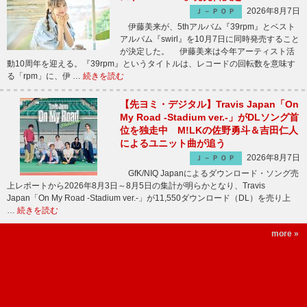
2026年8月7日
Ｊ－ＰＯＰ
伊藤美来が、5thアルバム『39rpm』とベスト
アルバム『swirl』を10月7日に同時発売すること
が決定した。 伊藤美来は今年アーティスト活
動10周年を迎える。『39rpm』というタイトルは、レコードの回転数を意味す
る「rpm」に、伊 …
続きを読む
【先ヨミ・デジタル】Travis Japan「On
My Road -Stadium ver.-」がDLソング首
位を独走中 M!LKの佐野勇斗＆吉田仁人
によるユニット曲が追う
2026年8月7日
Ｊ－ＰＯＰ
GfK/NIQ Japanによるダウンロード・ソング売
上レポートから2026年8月3日～8月5日の集計が明らかとなり、Travis
Japan「On My Road -Stadium ver.-」が11,550ダウンロード（DL）を売り上
…
続きを読む
more »