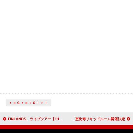
ｒｅＧｒｅｔＧｉｒｌ
FINLANDS、ライブツアー【I HAS TOUR】さらなる追加公演発表
神聖かまってちゃん／大森靖子、2マンライブ恵比寿リキッドルーム開催決定