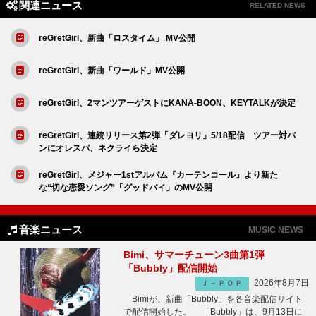
関連ニュース
RELATED NEWS
reGretGirl、新曲「ロスタイム」 MV公開
reGretGirl、新曲「ワールド」MV公開
reGretGirl、2マンツアーゲストにKANA-BOON、KEYTALKが決定
reGretGirl、連続リリース第2弾「ダレヨリ」5/18配信 ツアー対バ
ンにオレスパ、ネクライら決定
reGretGirl、メジャー1stアルバム『カーテンコール』より新た
な“切な恋愛ソング”「グッドバイ」のMV公開
音楽ニュース
MUSIC NEWS
Bimi、サマーチューン3曲第1弾
「Bubbly」配信開始
2026年8月7日
Ｊ－ＰＯＰ
Bimiが、新曲「Bubbly」を各音楽配信サイト
で配信開始した。 「Bubbly」は、9月13日に