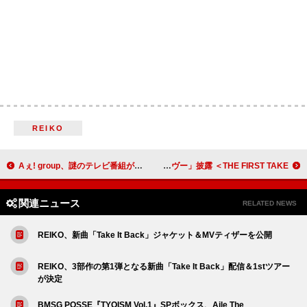
REIKO
Aぇ! group、謎のテレビ番組が舞台の「Chameleon」MVティザー公開
シャイトープ、繊細な感情をリアルに描いた「ランデヴー」披露 ＜THE FIRST TAKE＞
関連ニュース
RELATED NEWS
REIKO、新曲「Take It Back」ジャケット＆MVティザーを公開
REIKO、3部作の第1弾となる新曲「Take It Back」配信＆1stツアー
が決定
BMSG POSSE『TYOISM Vol.1』SPボックス、Aile The