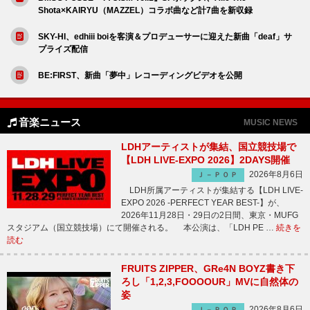
Shota×KAIRYU（MAZZEL）コラボ曲など計7曲を新収録
SKY-HI、edhiii boiを客演＆プロデューサーに迎えた新曲「deaf」サ
プライズ配信
BE:FIRST、新曲「夢中」レコーディングビデオを公開
音楽ニュース
MUSIC NEWS
LDHアーティストが集結、国立競技場で
【LDH LIVE-EXPO 2026】2DAYS開催
2026年8月6日
Ｊ－ＰＯＰ
LDH所属アーティストが集結する【LDH LIVE-
EXPO 2026 -PERFECT YEAR BEST-】が、
2026年11月28日・29日の2日間、東京・MUFG
スタジアム（国立競技場）にて開催される。 本公演は、「LDH PE …
続きを
読む
FRUITS ZIPPER、GRe4N BOYZ書き下
ろし「1,2,3,FOOOOUR」MVに自然体の
姿
2026年8月6日
Ｊ－ＰＯＰ