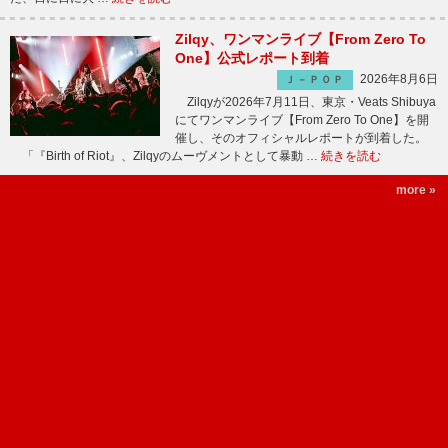
Zilqy、ワンマンライブ【From Zero To
One】公式レポート到着
2026年8月6日
Ｊ－ＰＯＰ
Zilqyが2026年7月11日、東京・Veats Shibuya
にてワンマンライブ【From Zero To One】を開
催し、そのオフィシャルレポートが到着した。
「『Birth of Riot』、Zilqyのムーヴメントとして暴動 …
続きを読む
more »