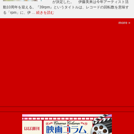
が決定した。 伊藤美来は今年アーティスト活
動10周年を迎える。『39rpm』というタイトルは、レコードの回転数を意味す
る「rpm」に、伊 …
続きを読む
more »