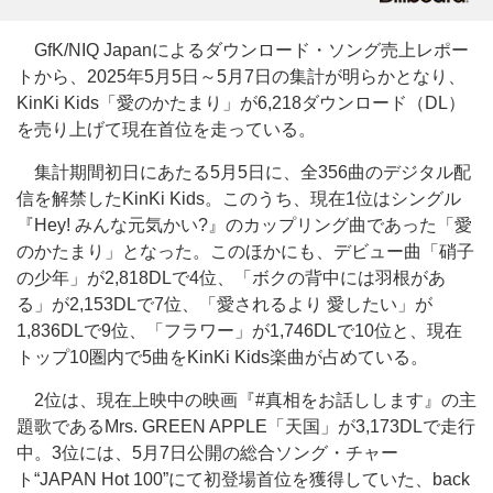
GfK/NIQ Japanによるダウンロード・ソング売上レポー
トから、2025年5月5日～5月7日の集計が明らかとなり、
KinKi Kids「愛のかたまり」が6,218ダウンロード（DL）
を売り上げて現在首位を走っている。
集計期間初日にあたる5月5日に、全356曲のデジタル配
信を解禁したKinKi Kids。このうち、現在1位はシングル
『Hey! みんな元気かい?』のカップリング曲であった「愛
のかたまり」となった。このほかにも、デビュー曲「硝子
の少年」が2,818DLで4位、「ボクの背中には羽根があ
る」が2,153DLで7位、「愛されるより 愛したい」が
1,836DLで9位、「フラワー」が1,746DLで10位と、現在
トップ10圏内で5曲をKinKi Kids楽曲が占めている。
2位は、現在上映中の映画『#真相をお話しします』の主
題歌であるMrs. GREEN APPLE「天国」が3,173DLで走行
中。3位には、5月7日公開の総合ソング・チャー
ト“JAPAN Hot 100”にて初登場首位を獲得していた、back