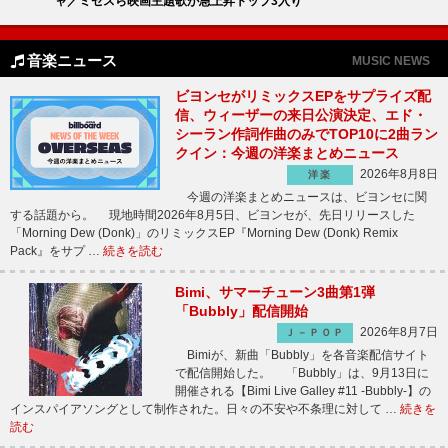
ャ／ミセスら映画主題歌が急上昇トップ3入り
音楽ニュース
MUSIC NEWS
ビヨンセがリミックスEPをサプライズ配
信、ウィーザーの来日公演決定、エド・
シーラン作詞作曲のみでTOP10に2曲ラン
クイン：今週の洋楽まとめニュース
2026年8月8日
洋楽
今週の洋楽まとめニュースは、ビヨンセに関
する話題から。 現地時間2026年8月5日、ビヨンセが、先日リリースした
「Morning Dew (Donk)」のリミックスEP『Morning Dew (Donk) Remix
Pack』をサプ …
続きを読む
Bimi、サマーチューン3曲第1弾
「Bubbly」配信開始
2026年8月7日
Ｊ－ＰＯＰ
Bimiが、新曲「Bubbly」を各音楽配信サイト
で配信開始した。 「Bubbly」は、9月13日に
開催される【Bimi Live Galley #11 -Bubbly-】の
インスパイアソングとして制作された。日々の不安や不条理に対して …
続きを
読む