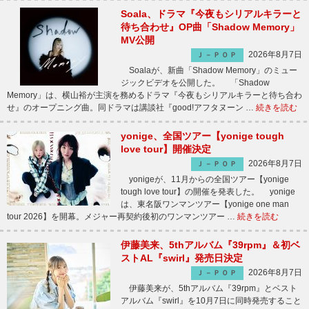
Soala、ドラマ『今夜もシリアルキラーと
待ち合わせ』OP曲「Shadow Memory」
MV公開
2026年8月7日
Ｊ－ＰＯＰ
Soalaが、新曲「Shadow Memory」のミュー
ジックビデオを公開した。 「Shadow
Memory」は、横山裕が主演を務めるドラマ『今夜もシリアルキラーと待ち合わ
せ』のオープニング曲。同ドラマは講談社『good!アフタヌーン …
続きを読む
yonige、全国ツアー【yonige tough
love tour】開催決定
2026年8月7日
Ｊ－ＰＯＰ
yonigeが、11月からの全国ツアー【yonige
tough love tour】の開催を発表した。 yonige
は、東名阪ワンマンツアー【yonige one man
tour 2026】を開幕。メジャー再契約後初のワンマンツアー …
続きを読む
伊藤美来、5thアルバム『39rpm』＆初ベ
ストAL『swirl』発売日決定
2026年8月7日
Ｊ－ＰＯＰ
伊藤美来が、5thアルバム『39rpm』とベスト
アルバム『swirl』を10月7日に同時発売すること