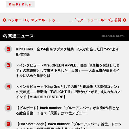
KinKi Kids
ベッキー・G、マヌエル・トゥリソとタッグを組んだサマー・アンセム「QUE HACES」のMV解禁
マイリー・サイラス、心揺さぶるバラード「モア・トゥー・ルーズ」公開
関連ニュース
RELATED NEWS
KinKi Kids、全356曲をサブスク解禁 2人が出会った日“5/5”より
配信開始
＜インタビュー＞Mrs. GREEN APPLE、映画『#真相をお話ししま
す』の主題歌として書き下ろした「天国」――大森元貴が語るタイ
トルに込めた覚悟とは
＜インタビュー＞“King Gnuとしての歌”と劇場版『名探偵コナン』
の交差点――最新曲「TWILIGHT!!!」で浮かび上がる、4人の今のマ
インド【MONTHLY FEATURE】
【ビルボード】back number「ブルーアンバー」が自身6作目とな
る総合首位、ミセス「天国」は11位デビュー
【Hot Shot Songs】back number「ブルーアンバー」首位、トラジ